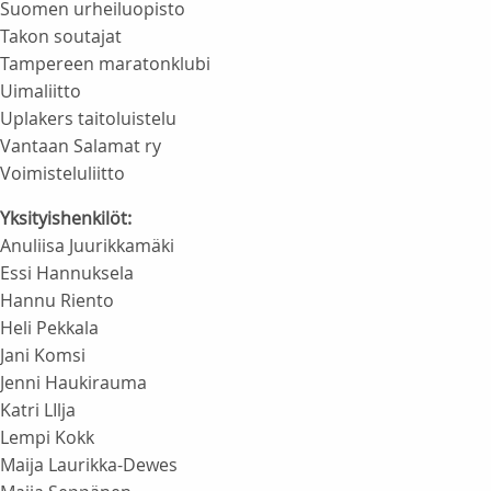
Suomen urheiluopisto
Takon soutajat
Tampereen maratonklubi
Uimaliitto
Uplakers taitoluistelu
Vantaan Salamat ry
Voimisteluliitto
Yksityishenkilöt:
Anuliisa Juurikkamäki
Essi Hannuksela
Hannu Riento
Heli Pekkala
Jani Komsi
Jenni Haukirauma
Katri LIlja
Lempi Kokk
Maija Laurikka-Dewes