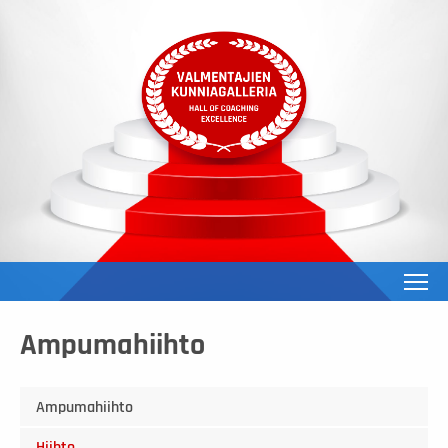
To
Ampumahiihto
Ampumahiihto
Hiihto