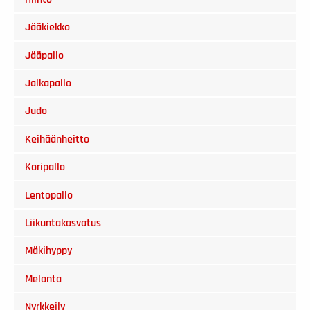
Jääkiekko
Jääpallo
Jalkapallo
Judo
Keihäänheitto
Koripallo
Lentopallo
Liikuntakasvatus
Mäkihyppy
Melonta
Nyrkkeily