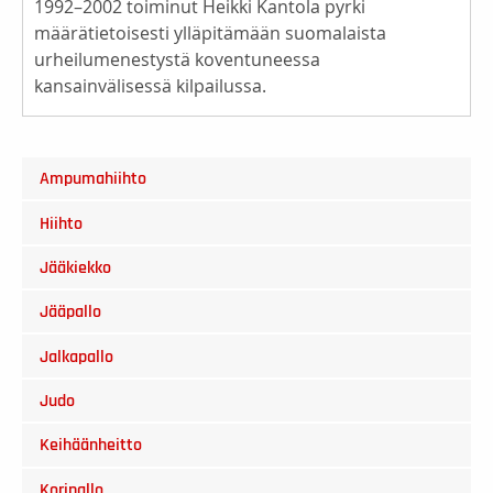
1992–2002 toiminut Heikki Kantola pyrki
määrätietoisesti ylläpitämään suomalaista
urheilumenestystä koventuneessa
kansainvälisessä kilpailussa.
Ampumahiihto
Hiihto
Jääkiekko
Jääpallo
Jalkapallo
Judo
Keihäänheitto
Koripallo