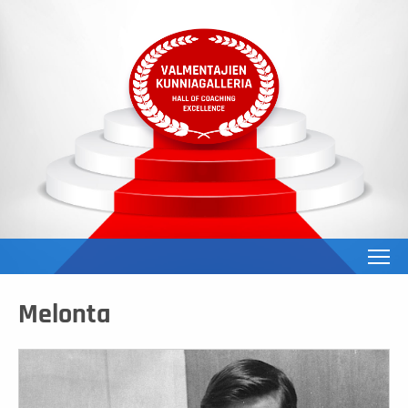
To
Melonta