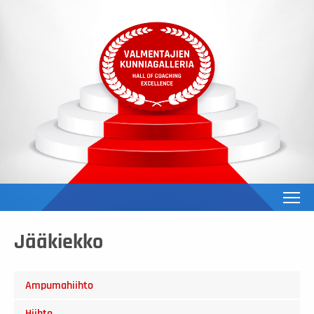
To
Jääkiekko
Ampumahiihto
Hiihto