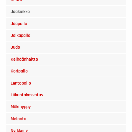
Jääkiekko
Jääpallo
Jalkapallo
Judo
Keihäänheitto
Koripallo
Lentopallo
Liikuntakasvatus
Mäkihyppy
Melonta
Nyrkkeily