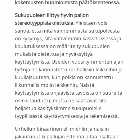
kokemusten huomioimista päätöksenteossa.
Sukupuoleen liittyy hyvin paljon
stereotyyppisiä oletuksia.
Yleistäen voisi
sanoa, että mitä vanhemmasta sukupolvesta
on kysymys, sitä vahvemmin kasvatuksessa ja
koulutuksessa on määritelty sukupuolen
mukaista oletettua ja hyväksyttyä
käyttäytymistä. Useiden vuosikymmenten ajan
tyttöjä on kannustettu rauhallisiin leikkeihin ja
kuuliaisuuteen, kun poikia on kannustettu
liikunnallisimpiin leikkeihin. Näistä
käyttäytymistä ohjaavista tavoista on suurelta
osin irtauduttu, mutta ne saattavat silti
heijastua käsityksiimme sukupuolelle
tyypillisestä käyttäytymisestä ja tekemisestä.
Urheilun binäärinen eli miehiin ja naisiin
jakautunut kilpailujärjestelmä pitää osaltaan