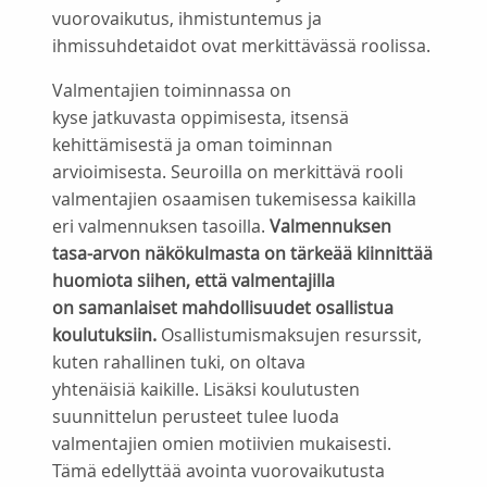
vuorovaikutus, ihmistuntemus ja
ihmissuhdetaidot ovat merkittävässä roolissa.
Valmentajien toiminnassa on
kyse jatkuvasta oppimisesta, itsensä
kehittämisestä ja oman toiminnan
arvioimisesta. Seuroilla on merkittävä rooli
valmentajien osaamisen tukemisessa kaikilla
eri valmennuksen tasoilla.
Valmennuksen
tasa-arvon näkökulmasta on tärkeää kiinnittää
huomiota siihen, että valmentajilla
on samanlaiset mahdollisuudet osallistua
koulutuksiin.
Osallistumismaksujen resurssit,
kuten rahallinen tuki, on oltava
yhtenäisiä kaikille. Lisäksi koulutusten
suunnittelun perusteet tulee luoda
valmentajien omien motiivien mukaisesti.
Tämä edellyttää avointa vuorovaikutusta