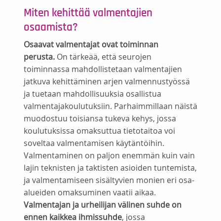
Miten kehittää valmentajien
osaamista?
Osaavat valmentajat ovat toiminnan
perusta.
On tärkeää, että seurojen
toiminnassa mahdollistetaan valmentajien
jatkuva kehittäminen arjen valmennustyössä
ja tuetaan mahdollisuuksia osallistua
valmentajakoulutuksiin. Parhaimmillaan näistä
muodostuu toisiansa tukeva kehys, jossa
koulutuksissa omaksuttua tietotaitoa voi
soveltaa valmentamisen käytäntöihin.
Valmentaminen on paljon enemmän kuin vain
lajin teknisten ja taktisten asioiden tuntemista,
ja valmentamiseen sisältyvien monien eri osa-
alueiden omaksuminen vaatii aikaa.
Valmentajan ja urheilijan välinen suhde on
ennen kaikkea ihmissuhde
, jossa