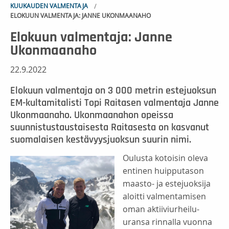
KUUKAUDEN VALMENTAJA
ELOKUUN VALMENTAJA: JANNE UKONMAANAHO
Elokuun valmentaja: Janne
Ukonmaanaho
22.9.2022
Elokuun valmentaja on 3 000 metrin estejuoksun
EM-kultamitalisti Topi Raitasen valmentaja Janne
Ukonmaanaho. Ukonmaanahon opeissa
suunnistustaustaisesta Raitasesta on kasvanut
suomalaisen kestävyysjuoksun suurin nimi.
Oulusta kotoisin oleva
entinen huipputason
maasto- ja estejuoksija
aloitti valmentamisen
oman aktiiviurheilu-
uransa rinnalla vuonna