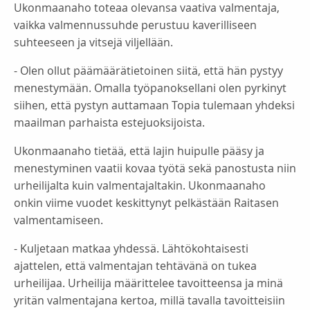
Ukonmaanaho toteaa olevansa vaativa valmentaja,
vaikka valmennussuhde perustuu kaverilliseen
suhteeseen ja vitsejä viljellään.
- Olen ollut päämäärätietoinen siitä, että hän pystyy
menestymään. Omalla työpanoksellani olen pyrkinyt
siihen, että pystyn auttamaan Topia tulemaan yhdeksi
maailman parhaista estejuoksijoista.
Ukonmaanaho tietää, että lajin huipulle pääsy ja
menestyminen vaatii kovaa työtä sekä panostusta niin
urheilijalta kuin valmentajaltakin. Ukonmaanaho
onkin viime vuodet keskittynyt pelkästään Raitasen
valmentamiseen.
- Kuljetaan matkaa yhdessä. Lähtökohtaisesti
ajattelen, että valmentajan tehtävänä on tukea
urheilijaa. Urheilija määrittelee tavoitteensa ja minä
yritän valmentajana kertoa, millä tavalla tavoitteisiin