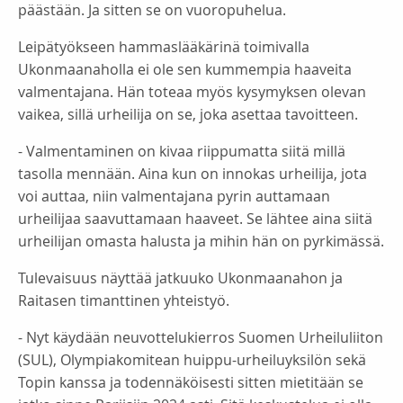
päästään. Ja sitten se on vuoropuhelua.
Leipätyökseen hammaslääkärinä toimivalla
Ukonmaanaholla ei ole sen kummempia haaveita
valmentajana. Hän toteaa myös kysymyksen olevan
vaikea, sillä urheilija on se, joka asettaa tavoitteen.
- Valmentaminen on kivaa riippumatta siitä millä
tasolla mennään. Aina kun on innokas urheilija, jota
voi auttaa, niin valmentajana pyrin auttamaan
urheilijaa saavuttamaan haaveet. Se lähtee aina siitä
urheilijan omasta halusta ja mihin hän on pyrkimässä.
Tulevaisuus näyttää jatkuuko Ukonmaanahon ja
Raitasen timanttinen yhteistyö.
- Nyt käydään neuvottelukierros Suomen Urheiluliiton
(SUL), Olympiakomitean huippu-urheiluyksilön sekä
Topin kanssa ja todennäköisesti sitten mietitään se