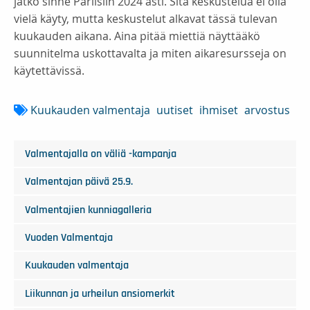
jatko sinne Pariisiin 2024 asti. Sitä keskustelua ei olla
vielä käyty, mutta keskustelut alkavat tässä tulevan
kuukauden aikana. Aina pitää miettiä näyttääkö
suunnitelma uskottavalta ja miten aikaresursseja on
käytettävissä.
Kuukauden valmentaja
uutiset
ihmiset
arvostus
Valmentajalla on väliä -kampanja
Valmentajan päivä 25.9.
Valmentajien kunniagalleria
Vuoden Valmentaja
Kuukauden valmentaja
Liikunnan ja urheilun ansiomerkit