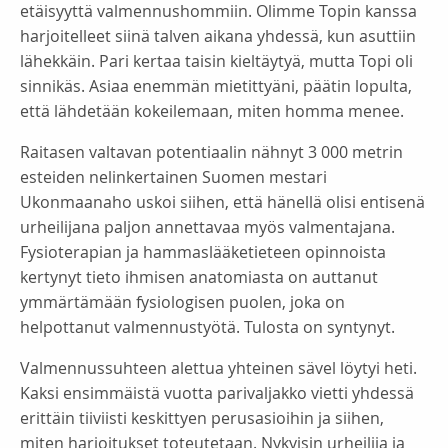
etäisyyttä valmennushommiin. Olimme Topin kanssa
harjoitelleet siinä talven aikana yhdessä, kun asuttiin
lähekkäin. Pari kertaa taisin kieltäytyä, mutta Topi oli
sinnikäs. Asiaa enemmän mietittyäni, päätin lopulta,
että lähdetään kokeilemaan, miten homma menee.
Raitasen valtavan potentiaalin nähnyt 3 000 metrin
esteiden nelinkertainen Suomen mestari
Ukonmaanaho uskoi siihen, että hänellä olisi entisenä
urheilijana paljon annettavaa myös valmentajana.
Fysioterapian ja hammaslääketieteen opinnoista
kertynyt tieto ihmisen anatomiasta on auttanut
ymmärtämään fysiologisen puolen, joka on
helpottanut valmennustyötä. Tulosta on syntynyt.
Valmennussuhteen alettua yhteinen sävel löytyi heti.
Kaksi ensimmäistä vuotta parivaljakko vietti yhdessä
erittäin tiiviisti keskittyen perusasioihin ja siihen,
miten harjoitukset toteutetaan. Nykyisin urheilija ja