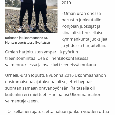
2010.
- Oman uran ohessa
perustin juoksutallin
Pohjolan juoksijat ja
siinä oli sitten sellaiset
Raitanen ja Ukonmaanaho St.
kymmenkunta juoksijaa
Moritzin vuoristossa Sveitsissä.
ja yhdessä harjoiteltiin.
Omien harjoitusten ympärillä pyöritin
treenitoimintaa. Osa oli henkilökohtaisessa
valmennuksessa ja osa kävi treeneissä mukana.
Urheilu-uran loputtua vuonna 2016 Ukonmaanahon
ensimmäisenä ajatuksena oli se, ettei hyppäisi
suoraan samaan oravanpyörään. Raitasella oli
kuitenkin eri mietteet. Hän halusi Ukonmaanahon
valmentajakseen.
- Oli sellainen ajatus, että haluan jonkun vuoden ottaa