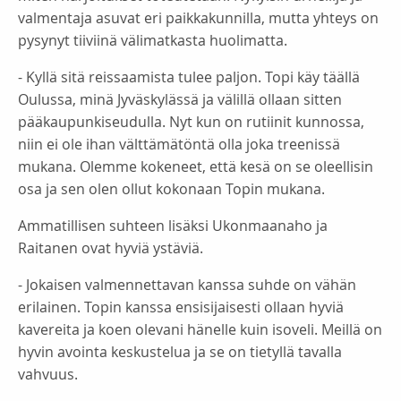
valmentaja asuvat eri paikkakunnilla, mutta yhteys on
pysynyt tiiviinä välimatkasta huolimatta.
- Kyllä sitä reissaamista tulee paljon. Topi käy täällä
Oulussa, minä Jyväskylässä ja välillä ollaan sitten
pääkaupunkiseudulla. Nyt kun on rutiinit kunnossa,
niin ei ole ihan välttämätöntä olla joka treenissä
mukana. Olemme kokeneet, että kesä on se oleellisin
osa ja sen olen ollut kokonaan Topin mukana.
Ammatillisen suhteen lisäksi Ukonmaanaho ja
Raitanen ovat hyviä ystäviä.
- Jokaisen valmennettavan kanssa suhde on vähän
erilainen. Topin kanssa ensisijaisesti ollaan hyviä
kavereita ja koen olevani hänelle kuin isoveli. Meillä on
hyvin avointa keskustelua ja se on tietyllä tavalla
vahvuus.