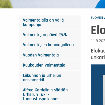
SUOMEN V
Valmentajalla on väliä -
kampanja
El
Valmentajan päivä 25.9.
11.9.20
Valmentajien kunniagalleria
Eloku
Vuoden Valmentaja
unkari
Kuukauden valmentaja
Liikunnan ja urheilun
ansiomerkit
Alfred Kordelinin säätiön
Urheilun Tuki -
tunnustuspalkinnot