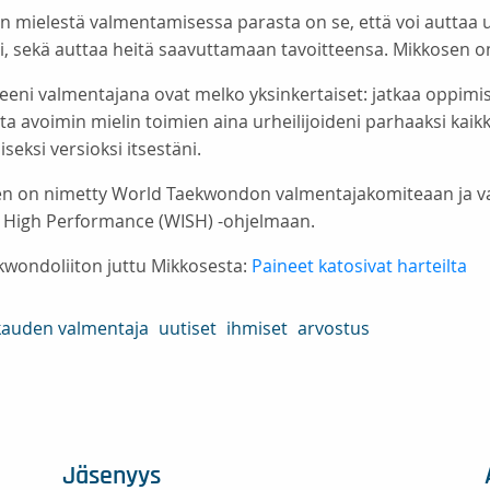
 mielestä valmentamisessa parasta on se, että voi auttaa ur
i, sekä auttaa heitä saavuttamaan tavoitteensa. Mikkosen om
teeni valmentajana ovat melko yksinkertaiset: jatkaa oppimi
ta avoimin mielin toimien aina urheilijoideni parhaaksi kaik
seksi versioksi itsestäni.
n on nimetty World Taekwondon valmentajakomiteaan ja v
t High Performance (WISH) -ohjelmaan.
kwondoliiton juttu Mikkosesta:
Paineet katosivat harteilta
auden valmentaja
uutiset
ihmiset
arvostus
Jäsenyys