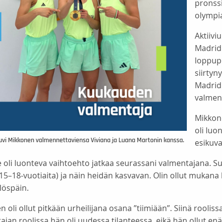
pronssi
olympia
Aktiivi
Madrid
loppupu
siirtyn
Madridi
valmen
Mikkone
oli luo
vi Mikkonen valmennettaviensa Viviana ja Luana Martonin kanssa.
esikuva 
e oli luonteva vaihtoehto jatkaa seurassani valmentajana. Suu
15–18-vuotiaita) ja näin heidän kasvavan. Olin ollut mukana
löspäin.
 oli ollut pitkään urheilijana osana ”tiimiään”. Siinä roolis
jan roolissa hän oli uudessa tilanteessa, eikä hän ollut en