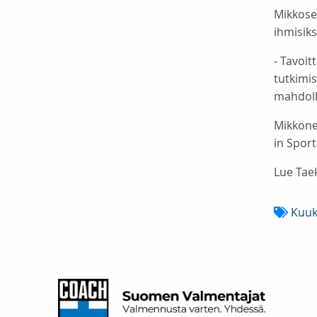
Mikkosen
ihmisiks
- Tavoit
tutkimis
mahdolli
Mikkone
in Spor
Lue Tae
Kuuk