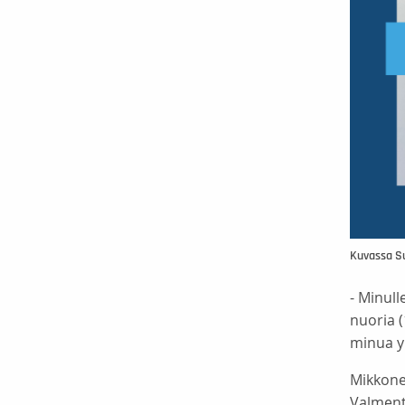
Kuvassa Su
- Minull
nuoria (
minua y
Mikkonen
Valmenta