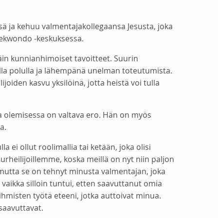
 ja kehuu valmentajakollegaansa Jesusta, joka
aekwondo -keskuksessa.
täin kunnianhimoiset tavoitteet. Suurin
la polulla ja lähempänä unelman toteutumista.
oiden kasvu yksilöinä, jotta heistä voi tulla
na olemisessa on valtava ero. Hän on myös
a.
 ei ollut roolimallia tai ketään, joka olisi
rheilijoillemme, koska meillä on nyt niin paljon
ja, mutta se on tehnyt minusta valmentajan, joka
vaikka silloin tuntui, etten saavuttanut omia
ihmisten työtä eteeni, jotka auttoivat minua.
 saavuttavat.