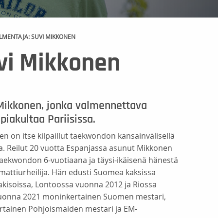
LMENTAJA: SUVI MIKKONEN
vi Mikkonen
Mikkonen, jonka valmennettava
iakultaa Pariisissa.
n on itse kilpaillut taekwondon kansainvälisellä
a. Reilut 20 vuotta Espanjassa asunut Mikkonen
 taekwondon 6-vuotiaana ja täysi-ikäisenä hänestä
mattiurheilija. Hän edusti Suomea kaksissa
kisoissa, Lontoossa vuonna 2012 ja Riossa
uonna 2021 moninkertainen Suomen mestari,
rtainen Pohjoismaiden mestari ja EM-