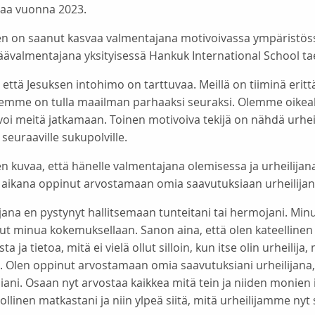
aa vuonna 2023.
n on saanut kasvaa valmentajana motivoivassa ympäristössä
päävalmentajana yksityisessä Hankuk International School t
 että Jesuksen intohimo on tarttuvaa. Meillä on tiiminä erit
eemme on tulla maailman parhaaksi seuraksi. Olemme oikeal
oi meitä jatkamaan. Toinen motivoiva tekijä on nähdä urheilij
 seuraaville sukupolville.
n kuvaa, että hänelle valmentajana olemisessa ja urheilija
 aikana oppinut arvostamaan omia saavutuksiaan urheilijan
ijana en pystynyt hallitsemaan tunteitani tai hermojani. Minulla
t minua kokemuksellaan. Sanon aina, että olen kateellinen u
a ja tietoa, mitä ei vielä ollut silloin, kun itse olin urheili
. Olen oppinut arvostamaan omia saavutuksiani urheilijana, 
ani. Osaan nyt arvostaa kaikkea mitä tein ja niiden monien 
tollinen matkastani ja niin ylpeä siitä, mitä urheilijamme nyt