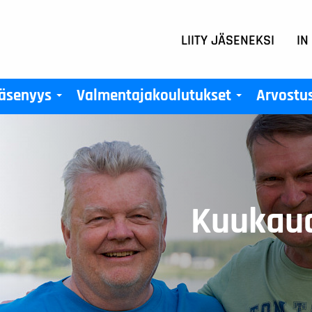
LIITY JÄSENEKSI
IN
äsenyys
Valmentajakoulutukset
Arvostu
+
+
Kuukaud