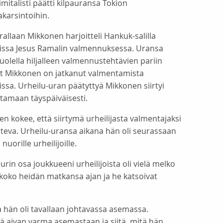
mitalisti päätti kilpauransa Tokion
karsintoihin.
urallaan Mikkonen harjoitteli Hankuk-salilla
issa Jesus Ramalin valmennuksessa. Uransa
olella hiljalleen valmennustehtävien pariin
yt Mikkonen on jatkanut valmentamista
ssa. Urheilu-uran päätyttyä Mikkonen siirtyi
tamaan täyspäiväisesti.
n kokee, että siirtymä urheilijasta valmentajaksi
nteva. Urheilu-uransa aikana hän oli seurassaan
nuorille urheilijoille.
rin osa joukkueeni urheilijoista oli vielä melko
 koko heidän matkansa ajan ja he katsoivat
sa hän oli tavallaan johtavassa asemassa.
ää aivan varma asemastaan ja siitä, mitä hän