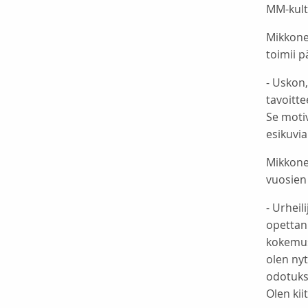
MM-kult
Mikkone
toimii 
- Uskon,
tavoitt
Se motiv
esikuvia
Mikkone
vuosien
- Urheil
opettanu
kokemust
olen nyt
odotuksi
Olen kii