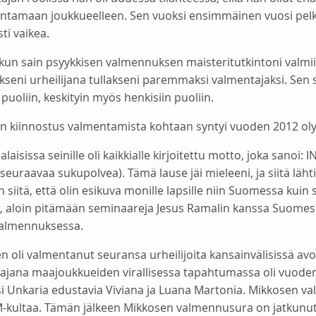
antamaan joukkueelleen. Sen vuoksi ensimmäinen vuosi pelk
ti vaikea.
 kun sain psyykkisen valmennuksen maisteritutkintoni valmi
eni urheilijana tullakseni paremmaksi valmentajaksi. Sen sija
n puoliin, keskityin myös henkisiin puoliin.
n kiinnostus valmentamista kohtaan syntyi vuoden 2012 oly
alaisissa seinille oli kaikkialle kirjoitettu motto, joka sa
seuraavaa sukupolvea). Tämä lause jäi mieleeni, ja siitä lähtien
n siitä, että olin esikuva monille lapsille niin Suomessa kuin
ja, aloin pitämään seminaareja Jesus Ramalin kanssa Suome
valmennuksessa.
n oli valmentanut seuransa urheilijoita kansainvälisissä a
ajana maajoukkueiden virallisessa tapahtumassa oli vuoden
 Unkaria edustavia Viviana ja Luana Martonia. Mikkosen val
M-kultaa. Tämän jälkeen Mikkosen valmennusura on jatkunut 