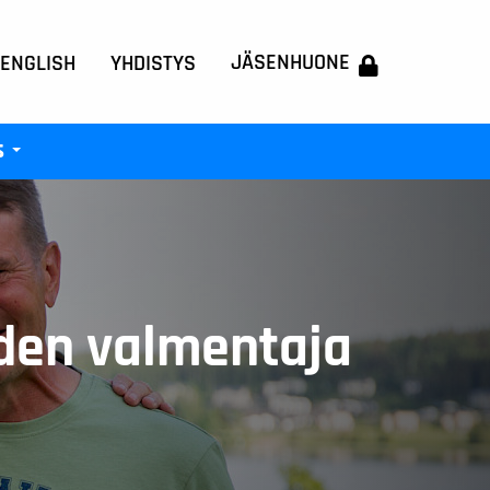
JÄSENHUONE
 ENGLISH
YHDISTYS
s
+
en valmentaja