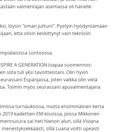
ästään valmentajan asemassa oli hänelle
iksi, löysin "oman juttuni". Pystyin hyödyntämään
an, että olisin keskittynyt vain teknisiin
mpialaisissa Lontoossa.
noi: INSPIRE A GENERATION (vapaa suomennos:
 siitä tuli yksi tavoitteistani. Olin hyvin
 seurassani Espanjassa, joten vaikka olin vielä
ssa. Toimin myös seurassani apuvalmentajana
voimissa turnauksissa, mutta ensimmäinen kerta
 2019 kadettien EM-kisoissa, joissa Mikkonen
mennusura sai heti hienon alun, sillä Viviana
menestyksekkäästi, sillä Luana voitti upeasti