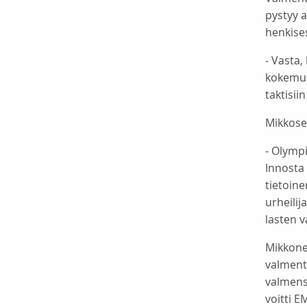
pystyy 
henkises
- Vasta,
kokemuks
taktisii
Mikkose
- Olympi
Innosta 
tietoine
urheili
lasten 
Mikkone
valment
valmensi
voitti E