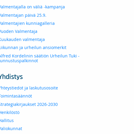
Valmentajalla on väliä -kampanja
Valmentajan päivä 25.9.
Valmentajien kunniagalleria
Vuoden Valmentaja
Kuukauden valmentaja
Liikunnan ja urheilun ansiomerkit
Alfred Kordelinin säätiön Urheilun Tuki -
tunnustuspalkinnot
Yhdistys
Yhteystiedot ja laskutusosoite
Toimintasäännöt
Strategiakirjaukset 2026-2030
Henkilöstö
Hallitus
Valiokunnat