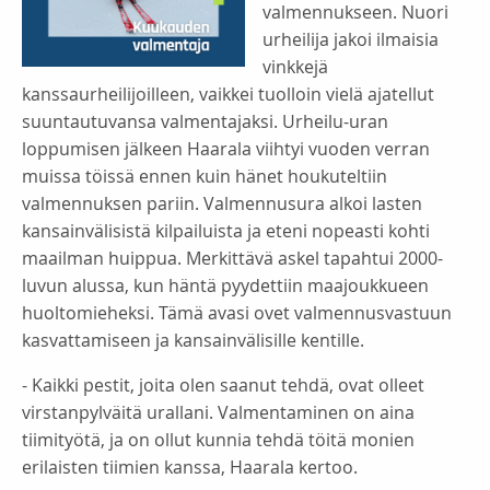
valmennukseen. Nuori
urheilija jakoi ilmaisia
vinkkejä
kanssaurheilijoilleen, vaikkei tuolloin vielä ajatellut
suuntautuvansa valmentajaksi. Urheilu-uran
loppumisen jälkeen Haarala viihtyi vuoden verran
muissa töissä ennen kuin hänet houkuteltiin
valmennuksen pariin. Valmennusura alkoi lasten
kansainvälisistä kilpailuista ja eteni nopeasti kohti
maailman huippua. Merkittävä askel tapahtui 2000-
luvun alussa, kun häntä pyydettiin maajoukkueen
huoltomieheksi. Tämä avasi ovet valmennusvastuun
kasvattamiseen ja kansainvälisille kentille.
- Kaikki pestit, joita olen saanut tehdä, ovat olleet
virstanpylväitä urallani. Valmentaminen on aina
tiimityötä, ja on ollut kunnia tehdä töitä monien
erilaisten tiimien kanssa, Haarala kertoo.