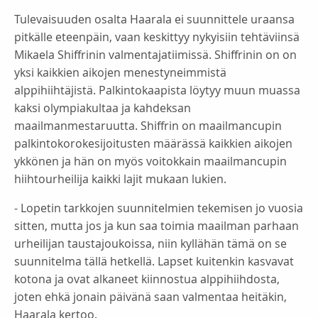
Tulevaisuuden osalta Haarala ei suunnittele uraansa
pitkälle eteenpäin, vaan keskittyy nykyisiin tehtäviinsä
Mikaela Shiffrinin valmentajatiimissä. Shiffrinin on on
yksi kaikkien aikojen menestyneimmistä
alppihiihtäjistä. Palkintokaapista löytyy muun muassa
kaksi olympiakultaa ja kahdeksan
maailmanmestaruutta. Shiffrin on maailmancupin
palkintokorokesijoitusten määrässä kaikkien aikojen
ykkönen ja hän on myös voitokkain maailmancupin
hiihtourheilija kaikki lajit mukaan lukien.
- Lopetin tarkkojen suunnitelmien tekemisen jo vuosia
sitten, mutta jos ja kun saa toimia maailman parhaan
urheilijan taustajoukoissa, niin kyllähän tämä on se
suunnitelma tällä hetkellä. Lapset kuitenkin kasvavat
kotona ja ovat alkaneet kiinnostua alppihiihdosta,
joten ehkä jonain päivänä saan valmentaa heitäkin,
Haarala kertoo.