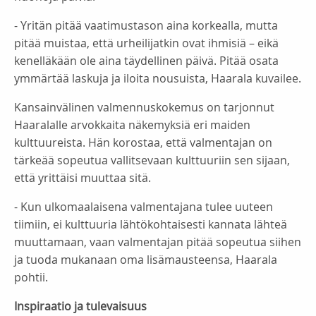
- Yritän pitää vaatimustason aina korkealla, mutta
pitää muistaa, että urheilijatkin ovat ihmisiä – eikä
kenelläkään ole aina täydellinen päivä. Pitää osata
ymmärtää laskuja ja iloita nousuista, Haarala kuvailee.
Kansainvälinen valmennuskokemus on tarjonnut
Haaralalle arvokkaita näkemyksiä eri maiden
kulttuureista. Hän korostaa, että valmentajan on
tärkeää sopeutua vallitsevaan kulttuuriin sen sijaan,
että yrittäisi muuttaa sitä.
- Kun ulkomaalaisena valmentajana tulee uuteen
tiimiin, ei kulttuuria lähtökohtaisesti kannata lähteä
muuttamaan, vaan valmentajan pitää sopeutua siihen
ja tuoda mukanaan oma lisämausteensa, Haarala
pohtii.
Inspiraatio ja tulevaisuus