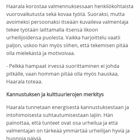
Haarala korostaa valmennuksessaan henkilökohtaista
vuorovaikutusta sekä kovaa työtä. Suoraksi, mutta
avoimeksi persoonaksi itseään kuvaileva valmentaja
tekee työtään laittamalla itsensä likoon
urheilijoidensa puolesta. Vaikka harjoittelu vaatii
paljon, uskoo hän myös siihen, että tekemisen pitää
olla mielekästä ja motivoivaa.
- Pelkkä hampaat irvessä suorittaminen ei johda
pitkälle, vaan homman pitää olla myös hauskaa,
Haarala toteaa.
Kannustuksen ja kulttuurierojen merkitys
Haarala tunnetaan energisestä kannustuksestaan ja
intohimoisesta suhtautumisestaan lajiin. Hän
painottaa, että tunteet ovat osa urheilua ja että
valmentajan on tärkeää ymmärtää urheilijan hyviä ja
huonoja päiviä.