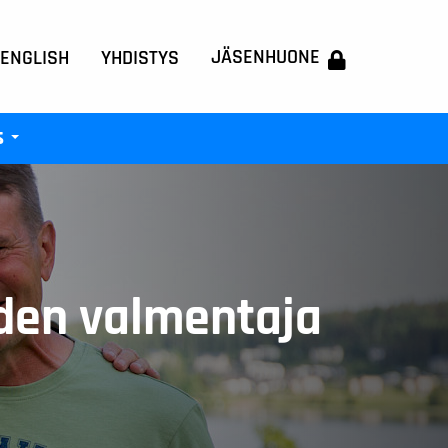
JÄSENHUONE
 ENGLISH
YHDISTYS
s
+
en valmentaja