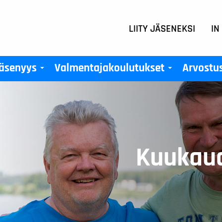
LIITY JÄSENEKSI
IN
äsenyys
Valmentajakoulutukset
Arvostu
+
+
Kuukaud