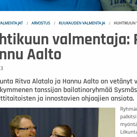
ALMENTAJAT
ARVOSTUS
KUUKAUDEN VALMENTAJA
HUHTIKUUN V
htikuun valmentaja: R
nnu Aalto
13
unta Ritva Alatalo ja Hannu Aalto on vetänyt
nkymmenen tanssijan bailatinoryhmää Sysmäss
itaitoisten ja innostavien ohjaajien ansiota.
Ryhmän 
palkits
myöntäm
Liikunt