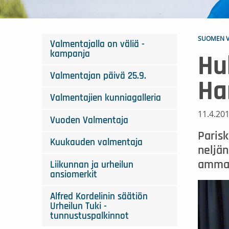
SUOMEN V
Valmentajalla on väliä -
kampanja
Hu
Valmentajan päivä 25.9.
Ha
Valmentajien kunniagalleria
11.4.20
Vuoden Valmentaja
Parisk
Kuukauden valmentaja
neljä
ammatt
Liikunnan ja urheilun
ansiomerkit
Alfred Kordelinin säätiön
Urheilun Tuki -
tunnustuspalkinnot