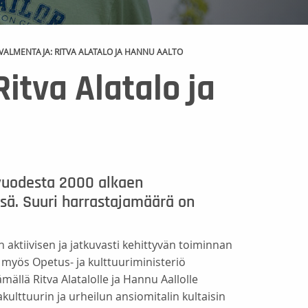
ALMENTAJA: RITVA ALATALO JA HANNU AALTO
itva Alatalo ja
 vuodesta 2000 alkaen
ä. Suuri harrastajamäärä on
aktiivisen ja jatkuvasti kehittyvän toiminnan
i myös Opetus- ja kulttuuriministeriö
ällä Ritva Alatalolle ja Hannu Aallolle
akulttuurin ja urheilun ansiomitalin kultaisin