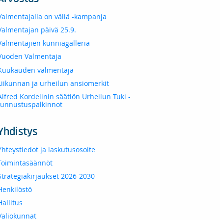
Valmentajalla on väliä -kampanja
Valmentajan päivä 25.9.
Valmentajien kunniagalleria
Vuoden Valmentaja
Kuukauden valmentaja
Liikunnan ja urheilun ansiomerkit
Alfred Kordelinin säätiön Urheilun Tuki -
tunnustuspalkinnot
Yhdistys
Yhteystiedot ja laskutusosoite
Toimintasäännöt
Strategiakirjaukset 2026-2030
Henkilöstö
Hallitus
Valiokunnat