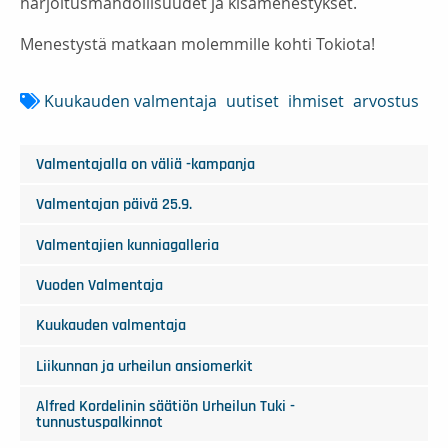
harjoitusmahdollisuudet ja kisamenestykset.
Menestystä matkaan molemmille kohti Tokiota!
Kuukauden valmentaja
uutiset
ihmiset
arvostus
Valmentajalla on väliä -kampanja
Valmentajan päivä 25.9.
Valmentajien kunniagalleria
Vuoden Valmentaja
Kuukauden valmentaja
Liikunnan ja urheilun ansiomerkit
Alfred Kordelinin säätiön Urheilun Tuki -
tunnustuspalkinnot