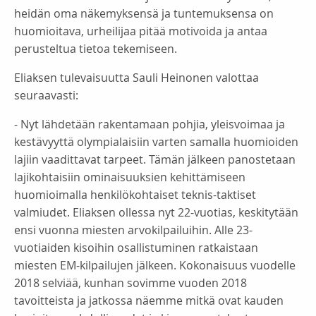
heidän oma näkemyksensä ja tuntemuksensa on
huomioitava, urheilijaa pitää motivoida ja antaa
perusteltua tietoa tekemiseen.
Eliaksen tulevaisuutta Sauli Heinonen valottaa
seuraavasti:
- Nyt lähdetään rakentamaan pohjia, yleisvoimaa ja
kestävyyttä olympialaisiin varten samalla huomioiden
lajiin vaadittavat tarpeet. Tämän jälkeen panostetaan
lajikohtaisiin ominaisuuksien kehittämiseen
huomioimalla henkilökohtaiset teknis-taktiset
valmiudet. Eliaksen ollessa nyt 22-vuotias, keskitytään
ensi vuonna miesten arvokilpailuihin. Alle 23-
vuotiaiden kisoihin osallistuminen ratkaistaan
miesten EM-kilpailujen jälkeen. Kokonaisuus vuodelle
2018 selviää, kunhan sovimme vuoden 2018
tavoitteista ja jatkossa näemme mitkä ovat kauden