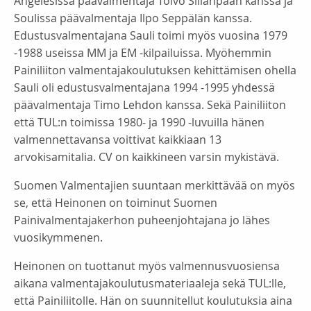
Angelesissa päävalmentaja Toivo Sillanpään kanssa ja
Soulissa päävalmentaja Ilpo Seppälän kanssa.
Edustusvalmentajana Sauli toimi myös vuosina 1979
-1988 useissa MM ja EM -kilpailuissa. Myöhemmin
Painiliiton valmentajakoulutuksen kehittämisen ohella
Sauli oli edustusvalmentajana 1994 -1995 yhdessä
päävalmentaja Timo Lehdon kanssa. Sekä Painiliiton
että TUL:n toimissa 1980- ja 1990 -luvuilla hänen
valmennettavansa voittivat kaikkiaan 13
arvokisamitalia. CV on kaikkineen varsin mykistävä.
Suomen Valmentajien suuntaan merkittävää on myös
se, että Heinonen on toiminut Suomen
Painivalmentajakerhon puheenjohtajana jo lähes
vuosikymmenen.
Heinonen on tuottanut myös valmennusvuosiensa
aikana valmentajakoulutusmateriaaleja sekä TUL:lle,
että Painiliitolle. Hän on suunnitellut koulutuksia aina