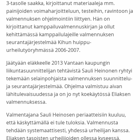
3-tasolle saakka, kirjoittanut materiaaleja mm.
painijoiden voimaharjoitteluun, testeihin, ravintoon ja
valmennuksen ohjelmointiin liittyen. Hän on
kirjoittanut kamppailuvalmennuskirjan ja ollut
kehittämässä kamppailulajeille valmennuksen
seurantajärjestelmää Kihun huippu-
urheilutyöryhmässä 2006-2007.
Jäätyään eläkkeelle 2013 Vantaan kaupungin
liikuntasuunnittelijan tehtävistä Sauli Heinonen ryhtyi
tekemään selainpohjaista valmennuksen suunnittelu-
ja seurantajärjestelmää. Ohjelma valmistuu aivan
lähitulevaisuudessa ja on jo nyt koekäytössä Eliaksen
valmennuksessa.
Valmentajana Sauli Heinosen periaatteisiin kuuluu,
että käskyttämällä ei tule tuloksia. Valmennusta
tehdään systemaattisesti, yhdessä urheilijan kanssa.
Eliaksen tasoisten urheilijoiden ollessa kyseessä,