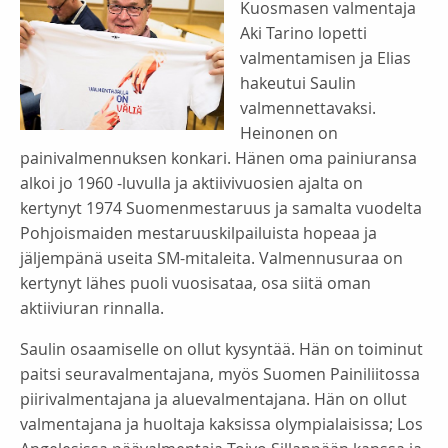
Kuosmasen valmentaja
Aki Tarino lopetti
valmentamisen ja Elias
hakeutui Saulin
valmennettavaksi.
Heinonen on
painivalmennuksen konkari. Hänen oma painiuransa
alkoi jo 1960 -luvulla ja aktiivivuosien ajalta on
kertynyt 1974 Suomenmestaruus ja samalta vuodelta
Pohjoismaiden mestaruuskilpailuista hopeaa ja
jäljempänä useita SM-mitaleita. Valmennusuraa on
kertynyt lähes puoli vuosisataa, osa siitä oman
aktiiviuran rinnalla.
Saulin osaamiselle on ollut kysyntää. Hän on toiminut
paitsi seuravalmentajana, myös Suomen Painiliitossa
piirivalmentajana ja aluevalmentajana. Hän on ollut
valmentajana ja huoltaja kaksissa olympialaisissa; Los