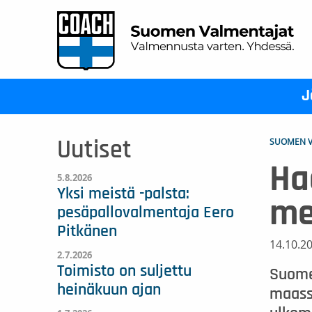
J
SUOMEN V
Uutiset
Ha
5.8.2026
Yksi meistä -palsta:
me
pesäpallovalmentaja Eero
Pitkänen
14.10.2
2.7.2026
Toimisto on suljettu
Suome
heinäkuun ajan
maass