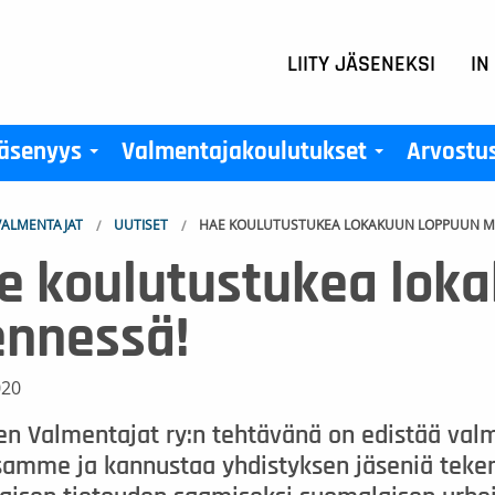
LIITY JÄSENEKSI
IN
äsenyys
Valmentajakoulutukset
Arvostu
+
+
ALMENTAJAT
UUTISET
HAE KOULUTUSTUKEA LOKAKUUN LOPPUUN M
e koulutustukea lok
nnessä!
020
n Valmentajat ry:n tehtävänä on edistää val
amme ja kannustaa yhdistyksen jäseniä tekem