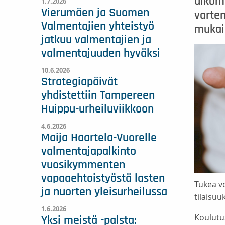
ulkom
1.7.2026
Vierumäen ja Suomen
varte
Valmentajien yhteistyö
mukais
jatkuu valmentajien ja
valmentajuuden hyväksi
10.6.2026
Strategiapäivät
yhdistettiin Tampereen
Huippu-urheiluviikkoon
4.6.2026
Maija Haartela-Vuorelle
valmentajapalkinto
vuosikymmenten
vapaaehtoistyöstä lasten
Tukea v
ja nuorten yleisurheilussa
tilaisuu
1.6.2026
Koulutu
Yksi meistä -palsta: