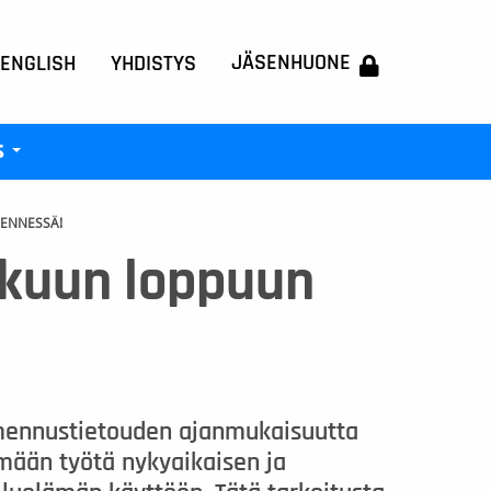
JÄSENHUONE
 ENGLISH
YHDISTYS
s
+
ENNESSÄ!
akuun loppuun
mennustietouden ajanmukaisuutta
ään työtä nykyaikaisen ja