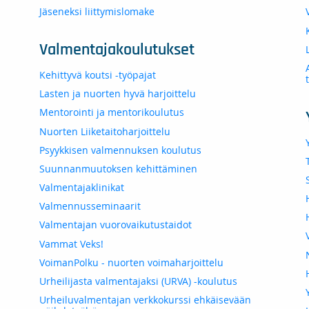
Jäseneksi liittymislomake
Valmentajakoulutukset
Kehittyvä koutsi -työpajat
Lasten ja nuorten hyvä harjoittelu
Mentorointi ja mentorikoulutus
Nuorten Liiketaitoharjoittelu
Psyykkisen valmennuksen koulutus
Suunnanmuutoksen kehittäminen
Valmentajaklinikat
Valmennusseminaarit
Valmentajan vuorovaikutustaidot
Vammat Veks!
VoimanPolku - nuorten voimaharjoittelu
Urheilijasta valmentajaksi (URVA) -koulutus
Urheiluvalmentajan verkkokurssi ehkäisevään