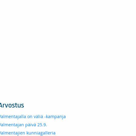
Arvostus
Valmentajalla on väliä -kampanja
Valmentajan päivä 25.9.
Valmentajien kunniagalleria