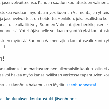
t jäsenvelvoitteensa. Kahden saadun koulutustuen välinen a
stukea voidaan myöntää myös Suomen Valmentajien yhteisöj
ja jäsenvelvoitteet on hoidettu. Henkilön, joka osallistuu 
ana, tulee olla liittynyt Suomen Valmentajien henkilöjäsen
mennessä. Yhteisöjäsenelle voidaan myöntää yksi koulutustuk
stuen myöntää Suomen Valmentajien koulutusvaliokunta yhd
sti.
m!
ona-aikana, kun matkustaminen ulkomaisiin koulutuksiin ei v
kea voi hakea myös kansainvälisten verkossa tapahtuvien ko
stukisäännöt ja hakemuksen löydät
Jäsenhuoneesta!
set
koulutukset
koulutustuki
jäsenhuone