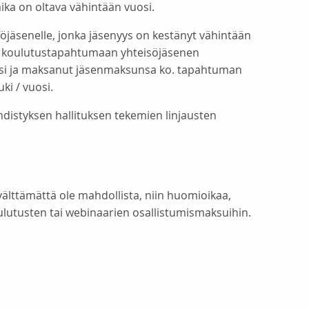
ika on oltava vähintään vuosi.
äsenelle, jonka jäsenyys on kestänyt vähintään
ko. koulutustapahtumaan yhteisöjäsenen
eksi ja maksanut jäsenmaksunsa ko. tapahtuman
i / vuosi.
istyksen hallituksen tekemien linjausten
älttämättä ole mahdollista, niin huomioikaa,
ulutusten tai webinaarien osallistumismaksuihin.