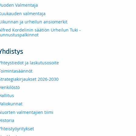
Vuoden Valmentaja
Kuukauden valmentaja
Liikunnan ja urheilun ansiomerkit
Alfred Kordelinin säätiön Urheilun Tuki -
tunnustuspalkinnot
Yhdistys
Yhteystiedot ja laskutusosoite
Toimintasäännöt
Strategiakirjaukset 2026-2030
Henkilöstö
Hallitus
Valiokunnat
Nuorten valmentajien tiimi
Historia
Yhteistyöyritykset