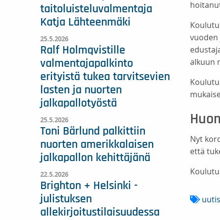
hoitanu
taitoluisteluvalmentaja
Katja Lähteenmäki
Koulutu
vuoden 
25.5.2026
Ralf Holmqvistille
edustaj
alkuun 
valmentajapalkinto
erityistä tukea tarvitsevien
Koulutu
lasten ja nuorten
mukaise
jalkapallotyöstä
Huo
25.5.2026
Toni Bärlund palkittiin
Nyt kor
nuorten amerikkalaisen
että tu
jalkapallon kehittäjänä
Koulutu
22.5.2026
Brighton + Helsinki -
julistuksen
uuti
allekirjoitustilaisuudessa