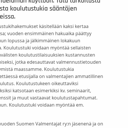
luelämän käyttöön. Tätä tarkoitusta
ta koulutustukia sääntöjen
eissa.
stukihakemukset käsitellään kaksi kertaa
sa; vuoden ensimmäinen hakuaika päättyy
uun lopussa ja jälkimmäinen lokakuun
. Koulutustuki voidaan myöntää sellaisten
välisten koulutustilaisuuksien kustannusten
iseksi, jotka edesauttavat valmennustietouden
tymistä maassamme. Koulutustukia
täessä etusijalla on valmentajien ammatillinen
ulutus. Koulutustukeen oikeuttaviksi
uksiksi katsotaan esimerkiksi kv. seminaarit,
nssit ja muut vastaavat koulutustapahtumat.
uun. Koulutustuki voidaan myöntää em.
n vuoden Suomen Valmentajat ry:n jäsenenä ja on