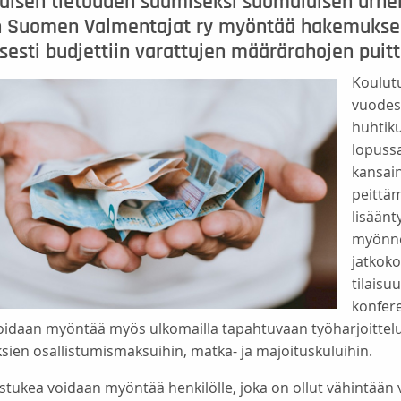
aisen tietouden saamiseksi suomalaisen urhei
n Suomen Valmentajat ry myöntää hakemukses
esti budjettiin varattujen määrärahojen puitt
Koulutu
vuodes
huhtik
lopussa
kansain
peittäm
lisään
myönnet
jatkoko
tilaisu
konfere
oidaan myöntää myös ulkomailla tapahtuvaan työharjoittel
ksien osallistumismaksuihin, matka- ja majoituskuluihin.
stukea voidaan myöntää henkilölle, joka on ollut vähintää