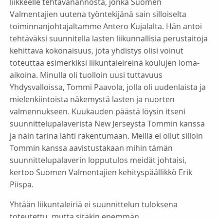
liikkeelle tehtävänannosta, jonka Suomen
Valmentajien uutena työntekijänä sain silloiselta
toiminnanjohtajaltamme Antero Kujalalta. Hän antoi
tehtäväksi suunnitella lasten liikunnallisia perustaitoja
kehittävä kokonaisuus, jota yhdistys olisi voinut
toteuttaa esimerkiksi liikuntaleireinä koulujen loma-
aikoina. Minulla oli tuolloin uusi tuttavuus
Yhdysvalloissa, Tommi Paavola, jolla oli uudenlaista ja
mielenkiintoista näkemystä lasten ja nuorten
valmennukseen. Kuukauden päästä löysin itseni
suunnittelupalaverista New Jerseystä Tommin kanssa
ja näin tarina lähti rakentumaan. Meillä ei ollut silloin
Tommin kanssa aavistustakaan mihin tämän
suunnittelupalaverin lopputulos meidät johtaisi,
kertoo Suomen Valmentajien kehityspäällikkö Erik
Piispa.
Yhtään liikuntaleiriä ei suunnittelun tuloksena
toteutettu, mutta sitäkin enemmän