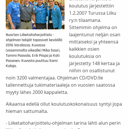
koulutus järjestettiin
1.2.2007 Turussa Liiku
ry:n tilaamana.
Sittemmin ohjelma on
laajentunut neljän osan
Nuorten Liiketaitoharjoittelu -
ohjelman tekijät tapasivat keväällä
mittaiseksi ja yhteensä
2016 Varalassa. Kuvassa
kaikkien osien
(vasemmalta oikealle) Mika Saari,
koulutuksia on
Tommi Paavola, Erik Piispa ja Kati
Pasanen. Kuvasta puuttuu Sami
järjestetty 148 kertaa ja
Kalaja.
niihin on osallistunut
noin 3200 valmentajaa. Ohjelman CD/DVD:lle
tallennettuja tukimateriaaleja on vuosien saatossa
myyty lähes 2000 kappaletta.
Aikaansa edellä ollut koulutuskokonaisuus syntyi jopa
hieman sattumalta.
- Liiketaitoharjoittelu-ohjelman tarina lähti alun perin