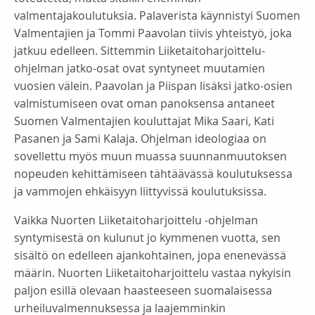
valmentajakoulutuksia. Palaverista käynnistyi Suomen
Valmentajien ja Tommi Paavolan tiivis yhteistyö, joka
jatkuu edelleen. Sittemmin Liiketaitoharjoittelu-
ohjelman jatko-osat ovat syntyneet muutamien
vuosien välein. Paavolan ja Piispan lisäksi jatko-osien
valmistumiseen ovat oman panoksensa antaneet
Suomen Valmentajien kouluttajat Mika Saari, Kati
Pasanen ja Sami Kalaja. Ohjelman ideologiaa on
sovellettu myös muun muassa suunnanmuutoksen
nopeuden kehittämiseen tähtäävässä koulutuksessa
ja vammojen ehkäisyyn liittyvissä koulutuksissa.
Vaikka Nuorten Liiketaitoharjoittelu -ohjelman
syntymisestä on kulunut jo kymmenen vuotta, sen
sisältö on edelleen ajankohtainen, jopa enenevässä
määrin. Nuorten Liiketaitoharjoittelu vastaa nykyisin
paljon esillä olevaan haasteeseen suomalaisessa
urheiluvalmennuksessa ja laajemminkin