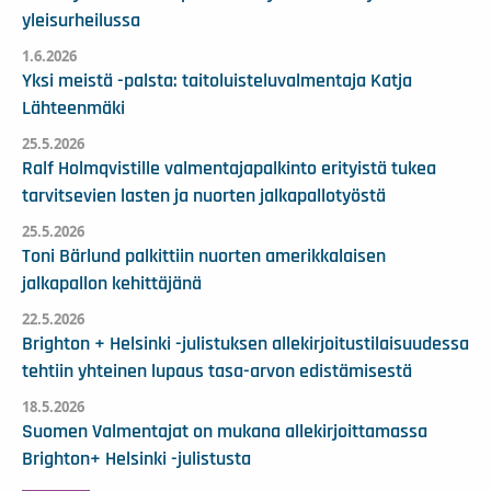
yleisurheilussa
1.6.2026
Yksi meistä -palsta: taitoluisteluvalmentaja Katja
Lähteenmäki
25.5.2026
Ralf Holmqvistille valmentajapalkinto erityistä tukea
tarvitsevien lasten ja nuorten jalkapallotyöstä
25.5.2026
Toni Bärlund palkittiin nuorten amerikkalaisen
jalkapallon kehittäjänä
22.5.2026
Brighton + Helsinki -julistuksen allekirjoitustilaisuudessa
tehtiin yhteinen lupaus tasa-arvon edistämisestä
18.5.2026
Suomen Valmentajat on mukana allekirjoittamassa
Brighton+ Helsinki -julistusta