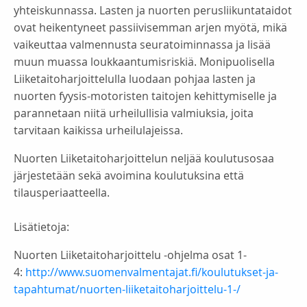
yhteiskunnassa. Lasten ja nuorten perusliikuntataidot
ovat heikentyneet passiivisemman arjen myötä, mikä
vaikeuttaa valmennusta seuratoiminnassa ja lisää
muun muassa loukkaantumisriskiä. Monipuolisella
Liiketaitoharjoittelulla luodaan pohjaa lasten ja
nuorten fyysis-motoristen taitojen kehittymiselle ja
parannetaan niitä urheilullisia valmiuksia, joita
tarvitaan kaikissa urheilulajeissa.
Nuorten Liiketaitoharjoittelun neljää koulutusosaa
järjestetään sekä avoimina koulutuksina että
tilausperiaatteella.
Lisätietoja:
Nuorten Liiketaitoharjoittelu -ohjelma osat 1-
4:
http://www.suomenvalmentajat.fi/koulutukset-ja-
tapahtumat/nuorten-liiketaitoharjoittelu-1-/