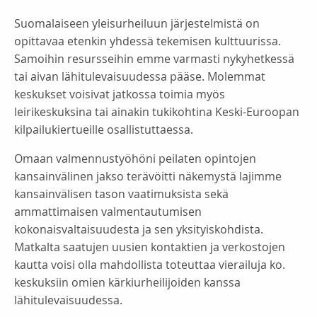
Suomalaiseen yleisurheiluun järjestelmistä on
opittavaa etenkin yhdessä tekemisen kulttuurissa.
Samoihin resursseihin emme varmasti nykyhetkessä
tai aivan lähitulevaisuudessa pääse. Molemmat
keskukset voisivat jatkossa toimia myös
leirikeskuksina tai ainakin tukikohtina Keski-Euroopan
kilpailukiertueille osallistuttaessa.
Omaan valmennustyöhöni peilaten opintojen
kansainvälinen jakso terävöitti näkemystä lajimme
kansainvälisen tason vaatimuksista sekä
ammattimaisen valmentautumisen
kokonaisvaltaisuudesta ja sen yksityiskohdista.
Matkalta saatujen uusien kontaktien ja verkostojen
kautta voisi olla mahdollista toteuttaa vierailuja ko.
keskuksiin omien kärkiurheilijoiden kanssa
lähitulevaisuudessa.