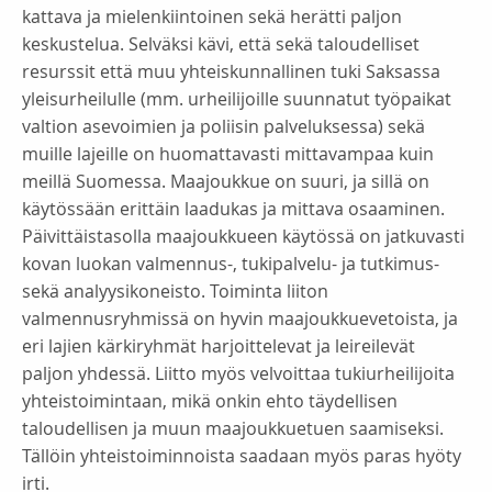
kattava ja mielenkiintoinen sekä herätti paljon
keskustelua. Selväksi kävi, että sekä taloudelliset
resurssit että muu yhteiskunnallinen tuki Saksassa
yleisurheilulle (mm. urheilijoille suunnatut työpaikat
valtion asevoimien ja poliisin palveluksessa) sekä
muille lajeille on huomattavasti mittavampaa kuin
meillä Suomessa. Maajoukkue on suuri, ja sillä on
käytössään erittäin laadukas ja mittava osaaminen.
Päivittäistasolla maajoukkueen käytössä on jatkuvasti
kovan luokan valmennus-, tukipalvelu- ja tutkimus-
sekä analyysikoneisto. Toiminta liiton
valmennusryhmissä on hyvin maajoukkuevetoista, ja
eri lajien kärkiryhmät harjoittelevat ja leireilevät
paljon yhdessä. Liitto myös velvoittaa tukiurheilijoita
yhteistoimintaan, mikä onkin ehto täydellisen
taloudellisen ja muun maajoukkuetuen saamiseksi.
Tällöin yhteistoiminnoista saadaan myös paras hyöty
irti.