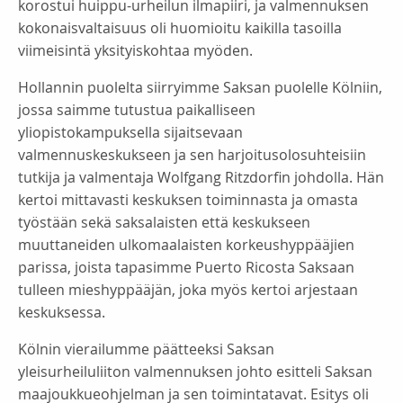
korostui huippu-urheilun ilmapiiri, ja valmennuksen
kokonaisvaltaisuus oli huomioitu kaikilla tasoilla
viimeisintä yksityiskohtaa myöden.
Hollannin puolelta siirryimme Saksan puolelle Kölniin,
jossa saimme tutustua paikalliseen
yliopistokampuksella sijaitsevaan
valmennuskeskukseen ja sen harjoitusolosuhteisiin
tutkija ja valmentaja Wolfgang Ritzdorfin johdolla. Hän
kertoi mittavasti keskuksen toiminnasta ja omasta
työstään sekä saksalaisten että keskukseen
muuttaneiden ulkomaalaisten korkeushyppääjien
parissa, joista tapasimme Puerto Ricosta Saksaan
tulleen mieshyppääjän, joka myös kertoi arjestaan
keskuksessa.
Kölnin vierailumme päätteeksi Saksan
yleisurheiluliiton valmennuksen johto esitteli Saksan
maajoukkueohjelman ja sen toimintatavat. Esitys oli