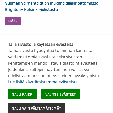
Suomen Valmentajat on mukana allekirjoittamassa
Brighton+ Helsinki -julistusta
LISÄÄ »
Tällä sivustolla käytetään evästeitä
Tämä sivusto hyödyntää toiminnan kannalta
välttämättömiä evästeitä sekä sivuston
kehittämisen mahdollistavia tilastointievästeitä.
Suomen Valmentajat ry
Joidenkin sisältöjen näyttäminen voi lisäksi
Valimotie 10, 00380 Helsinki
edellyttää markkinointievästeiden hyväksymistä.
toimisto@suomenvalmentajat.fi
Lue lisää käyttämistämme evästeistä.​​​​​​
Kaikki yhteystiedot
Tietosuoja
SALLI KAIKKI
VALITSE EVÄSTEET
Evästeiden käyttö
©
Suomen Valmentajat 2026
SALLI VAIN VÄLTTÄMÄTTÖMÄT