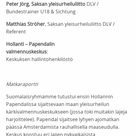
Peter Jörg, Saksan yleisurheiluliitto
DLV /
Bundestrainer U18 & Sichtung
Matthias Ströher
, Saksan yleisurheiluliitto DLV /
Referent
Hollanti – Papendalin
valmennuskeskus
:
Keskuksen hallintohenkilöstö
Matkaraportti
Suomalaisryhmämme tutustui ensin Hollannin
Papendalissa sijaitsevaan maan yleisurheilun
kärkivalmennuskeskukseen (jossa toki muitakin lajeja
harjoittelee). Papendal sijaitsee lyhyen ajomatkan
päässä Amsterdamista rauhallisella maaseudulla.
Keskus koostuu eri lajien nykyaikaisista