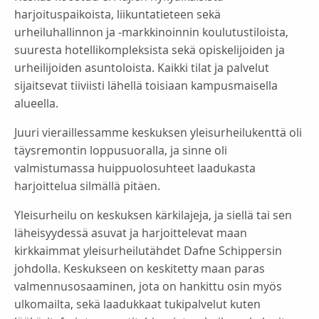
harjoituspaikoista, liikuntatieteen sekä
urheiluhallinnon ja -markkinoinnin koulutustiloista,
suuresta hotellikompleksista sekä opiskelijoiden ja
urheilijoiden asuntoloista. Kaikki tilat ja palvelut
sijaitsevat tiiviisti lähellä toisiaan kampusmaisella
alueella.
Juuri vieraillessamme keskuksen yleisurheilukenttä oli
täysremontin loppusuoralla, ja sinne oli
valmistumassa huippuolosuhteet laadukasta
harjoittelua silmällä pitäen.
Yleisurheilu on keskuksen kärkilajeja, ja siellä tai sen
läheisyydessä asuvat ja harjoittelevat maan
kirkkaimmat yleisurheilutähdet Dafne Schippersin
johdolla. Keskukseen on keskitetty maan paras
valmennusosaaminen, jota on hankittu osin myös
ulkomailta, sekä laadukkaat tukipalvelut kuten