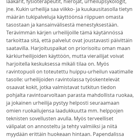
lääkärit, fysioterapeutit, hierojat, urheilupsykologit,
jne. Kukin urheilija saa viikko- ja kuukausitasolla tietyn
määrän tukipalveluja käyttöönsä riippuen omasta
tasostaan ja kansainvälisestä menestyksestään.
Terävimmän kärjen urheilijoille tämä käytännössä
tarkoittaa sitä, että palvelut ovat joustavasti päivittäin
saatavilla. Harjoituspaikat on priorisoitu oman maan
kärkiurheilijoiden käyttöön, mutta vierailijat voivat
harjoitella keskuksessa mikäli tilaa on. Myös
ravintopuoli on toteutettu huippu-urheilun vaatimalle
tasolle: urheilijoiden ravintolassa työskentelevät
osaavat kokit, jotka valmistavat tutkitun tiedon
pohjalta ravintoarvoltaan parasta mahdollista ruokaa,
ja jokainen urheilija pystyy helposti seuraamaan
omien ruokailujensa laadukkuutta mm. helppojen
teknisten sovellusten avulla. Myös terveelliset
välipalat on annosteltu ja tehty valmiiksi ja niitä
myydään erittäin huokeaan hintaan. Papendalissa