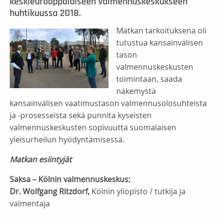
keskieurooppalaiseen valmennuskeskukseen
huhtikuussa 2018.
Matkan tarkoituksena oli
tutustua kansainvälisen
tason
valmennuskeskusten
toimintaan, saada
näkemystä
kansainvälisen vaatimustason valmennusolosuhteista
ja -prosesseista sekä punnita kyseisten
valmennuskeskusten sopivuutta suomalaisen
yleisurheilun hyödyntämisessä.
Matkan esiintyjät
Saksa – Kölnin valmennuskeskus:
Dr. Wolfgang Ritzdorf,
Kölnin yliopisto / tutkija ja
valmentaja