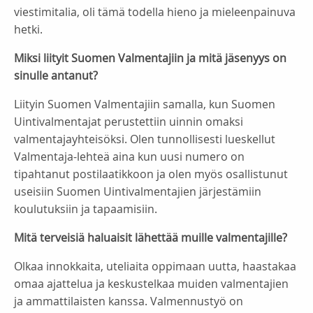
viestimitalia, oli tämä todella hieno ja mieleenpainuva
hetki.
Miksi liityit Suomen Valmentajiin ja mitä jäsenyys on
sinulle antanut?
Liityin Suomen Valmentajiin samalla, kun Suomen
Uintivalmentajat perustettiin uinnin omaksi
valmentajayhteisöksi. Olen tunnollisesti lueskellut
Valmentaja-lehteä aina kun uusi numero on
tipahtanut postilaatikkoon ja olen myös osallistunut
useisiin Suomen Uintivalmentajien järjestämiin
koulutuksiin ja tapaamisiin.
Mitä terveisiä haluaisit lähettää muille valmentajille?
Olkaa innokkaita, uteliaita oppimaan uutta, haastakaa
omaa ajattelua ja keskustelkaa muiden valmentajien
ja ammattilaisten kanssa. Valmennustyö on