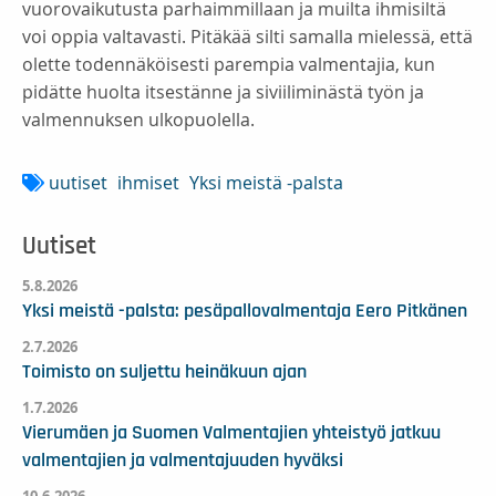
vuorovaikutusta parhaimmillaan ja muilta ihmisiltä
voi oppia valtavasti. Pitäkää silti samalla mielessä, että
olette todennäköisesti parempia valmentajia, kun
pidätte huolta itsestänne ja siviiliminästä työn ja
valmennuksen ulkopuolella.
uutiset
ihmiset
Yksi meistä -palsta
Uutiset
5.8.2026
Yksi meistä -palsta: pesäpallovalmentaja Eero Pitkänen
2.7.2026
Toimisto on suljettu heinäkuun ajan
1.7.2026
Vierumäen ja Suomen Valmentajien yhteistyö jatkuu
valmentajien ja valmentajuuden hyväksi
10.6.2026