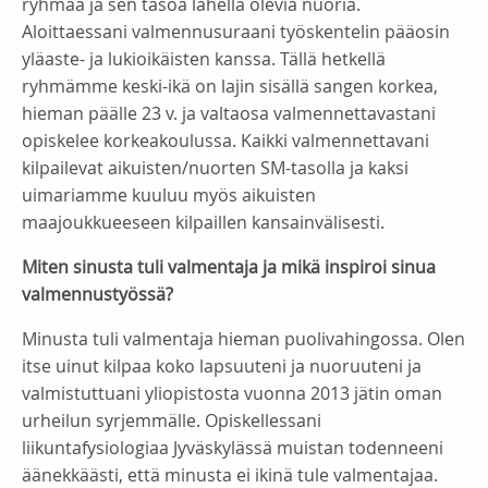
ryhmää ja sen tasoa lähellä olevia nuoria.
Aloittaessani valmennusuraani työskentelin pääosin
yläaste- ja lukioikäisten kanssa. Tällä hetkellä
ryhmämme keski-ikä on lajin sisällä sangen korkea,
hieman päälle 23 v. ja valtaosa valmennettavastani
opiskelee korkeakoulussa. Kaikki valmennettavani
kilpailevat aikuisten/nuorten SM-tasolla ja kaksi
uimariamme kuuluu myös aikuisten
maajoukkueeseen kilpaillen kansainvälisesti.
Miten sinusta tuli valmentaja ja mikä inspiroi sinua
valmennustyössä?
Minusta tuli valmentaja hieman puolivahingossa. Olen
itse uinut kilpaa koko lapsuuteni ja nuoruuteni ja
valmistuttuani yliopistosta vuonna 2013 jätin oman
urheilun syrjemmälle. Opiskellessani
liikuntafysiologiaa Jyväskylässä muistan todenneeni
äänekkäästi, että minusta ei ikinä tule valmentajaa.