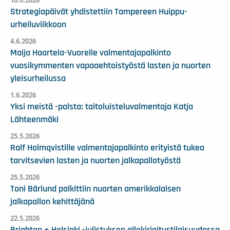
Strategiapäivät yhdistettiin Tampereen Huippu-
urheiluviikkoon
4.6.2026
Maija Haartela-Vuorelle valmentajapalkinto
vuosikymmenten vapaaehtoistyöstä lasten ja nuorten
yleisurheilussa
1.6.2026
Yksi meistä -palsta: taitoluisteluvalmentaja Katja
Lähteenmäki
25.5.2026
Ralf Holmqvistille valmentajapalkinto erityistä tukea
tarvitsevien lasten ja nuorten jalkapallotyöstä
25.5.2026
Toni Bärlund palkittiin nuorten amerikkalaisen
jalkapallon kehittäjänä
22.5.2026
Brighton + Helsinki -julistuksen allekirjoitustilaisuudessa