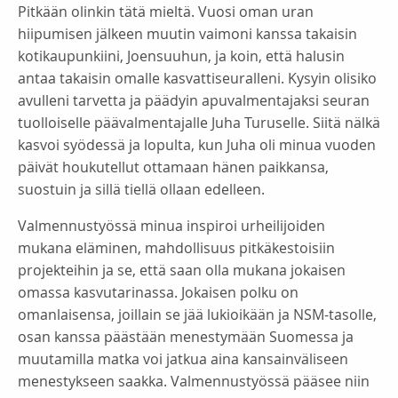
Pitkään olinkin tätä mieltä. Vuosi oman uran
hiipumisen jälkeen muutin vaimoni kanssa takaisin
kotikaupunkiini, Joensuuhun, ja koin, että halusin
antaa takaisin omalle kasvattiseuralleni. Kysyin olisiko
avulleni tarvetta ja päädyin apuvalmentajaksi seuran
tuolloiselle päävalmentajalle Juha Turuselle. Siitä nälkä
kasvoi syödessä ja lopulta, kun Juha oli minua vuoden
päivät houkutellut ottamaan hänen paikkansa,
suostuin ja sillä tiellä ollaan edelleen.
Valmennustyössä minua inspiroi urheilijoiden
mukana eläminen, mahdollisuus pitkäkestoisiin
projekteihin ja se, että saan olla mukana jokaisen
omassa kasvutarinassa. Jokaisen polku on
omanlaisensa, joillain se jää lukioikään ja NSM-tasolle,
osan kanssa päästään menestymään Suomessa ja
muutamilla matka voi jatkua aina kansainväliseen
menestykseen saakka. Valmennustyössä pääsee niin