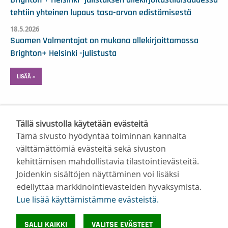
tehtiin yhteinen lupaus tasa-arvon edistämisestä
18.5.2026
Suomen Valmentajat on mukana allekirjoittamassa
Brighton+ Helsinki -julistusta
LISÄÄ »
Tällä sivustolla käytetään evästeitä
Tämä sivusto hyödyntää toiminnan kannalta
välttämättömiä evästeitä sekä sivuston
kehittämisen mahdollistavia tilastointievästeitä.
Suomen Valmentajat ry
Joidenkin sisältöjen näyttäminen voi lisäksi
Valimotie 10, 00380 Helsinki
edellyttää markkinointievästeiden hyväksymistä.
toimisto@suomenvalmentajat.fi
Lue lisää käyttämistämme evästeistä.​​​​​​
Kaikki yhteystiedot
Tietosuoja
SALLI KAIKKI
VALITSE EVÄSTEET