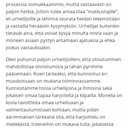
prosessia voimakkaammin, mutta vastaavasti on
paljon hetkiä, jolloin tulee antaa tilaa ”matkustajille”,
eli urheilijoille ja lähinnä seurata heidän tekemistään
ja vastailla herääviin kysymyksiin. Urheilijat kuitenkin
tietävät aina, että voivat kysyä minulta mistä vaan ja
moneen asiaan pystyn antamaan ajatuksia ja ehkä
joskus vastauksiakin.
Olen puhunut paljon urheilijoilleni, että sitoutuminen
mahdollistaa onnistumisia ja tähän pyrimme
pääsemään. Koen tärkeäksi, että kunnioitus eri
muodoissaan on mukana toiminnassamme.
Kunnioitamme toisia urheilijoina ja ihmisinä sekä
jokaisen omaa tapaa harjoitella ja kilpailla. Monella on
kovia tavoitteita omaa urheiluaan ja
valmentautumistaan kohtaan, mutta pidän
äärimmäisen tärkeänä sitä, että harjoittelu on
mielekästä, treeneihin on mukava tulla, jokaisesta