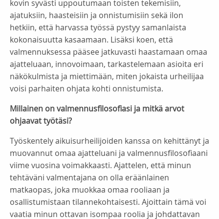
kovin syvästi uppoutumaan toisten tekemisiin,
ajatuksiin, haasteisiin ja onnistumisiin sekä ilon
hetkiin, että harvassa työssä pystyy samanlaista
kokonaisuutta kasaamaan. Lisäksi koen, että
valmennuksessa pääsee jatkuvasti haastamaan omaa
ajatteluaan, innovoimaan, tarkastelemaan asioita eri
näkökulmista ja miettimään, miten jokaista urheilijaa
voisi parhaiten ohjata kohti onnistumista.
Millainen on valmennusfilosofiasi ja mitkä arvot
ohjaavat työtäsi?
Työskentely aikuisurheilijoiden kanssa on kehittänyt ja
muovannut omaa ajatteluani ja valmennusfilosofiaani
viime vuosina voimakkaasti. Ajattelen, että minun
tehtäväni valmentajana on olla eräänlainen
matkaopas, joka muokkaa omaa rooliaan ja
osallistumistaan tilannekohtaisesti. Ajoittain tämä voi
vaatia minun ottavan isompaa roolia ja johdattavan