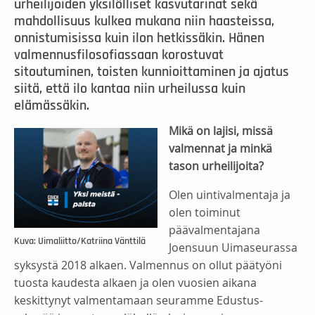
urheilijoiden yksilölliset kasvutarinat sekä
mahdollisuus kulkea mukana niin haasteissa,
onnistumisissa kuin ilon hetkissäkin. Hänen
valmennusfilosofiassaan korostuvat
sitoutuminen, toisten kunnioittaminen ja ajatus
siitä, että ilo kantaa niin urheilussa kuin
elämässäkin.
Mikä on lajisi, missä
valmennat ja minkä
tason urheilijoita?
Olen uintivalmentaja ja
olen toiminut
päävalmentajana
Kuva: Uimaliitto/Katriina Vänttilä
Joensuun Uimaseurassa
syksystä 2018 alkaen. Valmennus on ollut päätyöni
tuosta kaudesta alkaen ja olen vuosien aikana
keskittynyt valmentamaan seuramme Edustus-