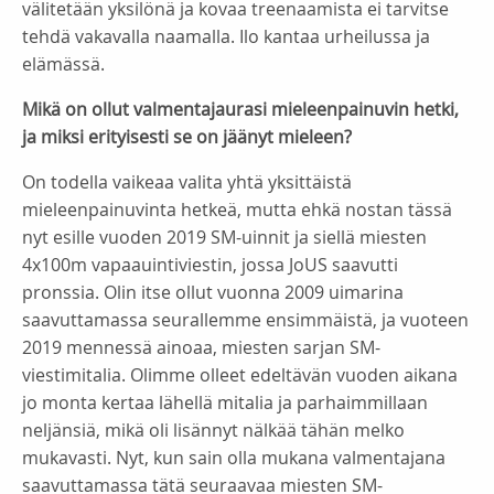
välitetään yksilönä ja kovaa treenaamista ei tarvitse
tehdä vakavalla naamalla. Ilo kantaa urheilussa ja
elämässä.
Mikä on ollut valmentajaurasi mieleenpainuvin hetki,
ja miksi erityisesti se on jäänyt mieleen?
On todella vaikeaa valita yhtä yksittäistä
mieleenpainuvinta hetkeä, mutta ehkä nostan tässä
nyt esille vuoden 2019 SM-uinnit ja siellä miesten
4x100m vapaauintiviestin, jossa JoUS saavutti
pronssia. Olin itse ollut vuonna 2009 uimarina
saavuttamassa seurallemme ensimmäistä, ja vuoteen
2019 mennessä ainoaa, miesten sarjan SM-
viestimitalia. Olimme olleet edeltävän vuoden aikana
jo monta kertaa lähellä mitalia ja parhaimmillaan
neljänsiä, mikä oli lisännyt nälkää tähän melko
mukavasti. Nyt, kun sain olla mukana valmentajana
saavuttamassa tätä seuraavaa miesten SM-