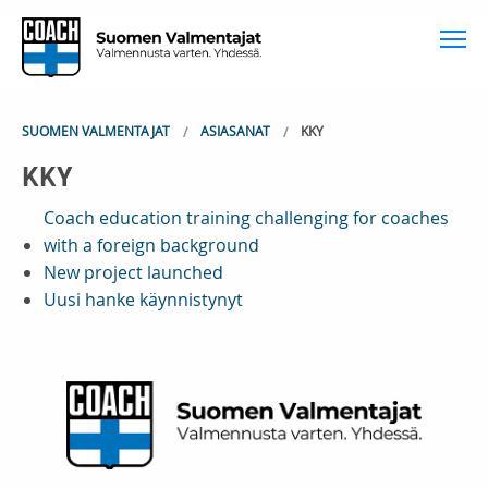
To
SUOMEN VALMENTAJAT
ASIASANAT
KKY
KKY
Coach education training challenging for coaches
with a foreign background
New project launched
Uusi hanke käynnistynyt