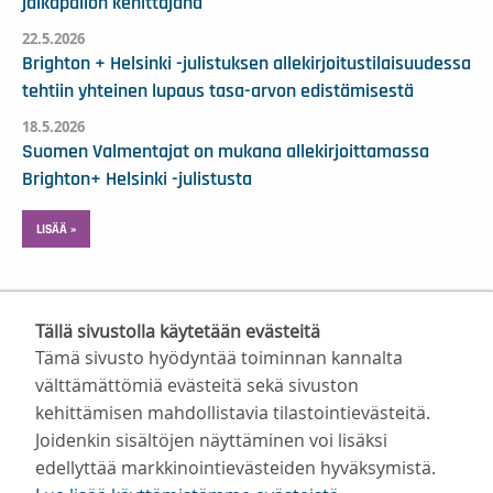
jalkapallon kehittäjänä
22.5.2026
Brighton + Helsinki -julistuksen allekirjoitustilaisuudessa
tehtiin yhteinen lupaus tasa-arvon edistämisestä
18.5.2026
Suomen Valmentajat on mukana allekirjoittamassa
Brighton+ Helsinki -julistusta
LISÄÄ »
Tällä sivustolla käytetään evästeitä
Tämä sivusto hyödyntää toiminnan kannalta
välttämättömiä evästeitä sekä sivuston
kehittämisen mahdollistavia tilastointievästeitä.
Suomen Valmentajat ry
Joidenkin sisältöjen näyttäminen voi lisäksi
Valimotie 10, 00380 Helsinki
edellyttää markkinointievästeiden hyväksymistä.
toimisto@suomenvalmentajat.fi