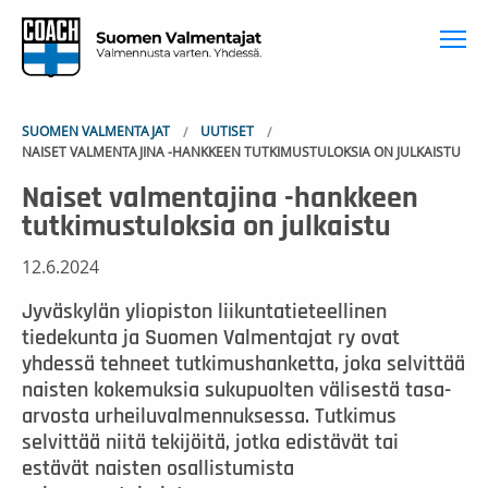
To
SUOMEN VALMENTAJAT
UUTISET
NAISET VALMENTAJINA -HANKKEEN TUTKIMUSTULOKSIA ON JULKAISTU
Naiset valmentajina -hankkeen
tutkimustuloksia on julkaistu
12.6.2024
Jyväskylän yliopiston liikuntatieteellinen
tiedekunta ja Suomen Valmentajat ry ovat
yhdessä tehneet tutkimushanketta, joka selvittää
naisten kokemuksia sukupuolten välisestä tasa-
arvosta urheiluvalmennuksessa. Tutkimus
selvittää niitä tekijöitä, jotka edistävät tai
estävät naisten osallistumista