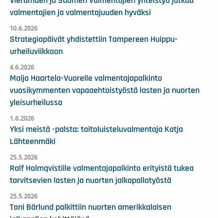
Vierumäen ja Suomen Valmentajien yhteistyö jatkuu
valmentajien ja valmentajuuden hyväksi
10.6.2026
Strategiapäivät yhdistettiin Tampereen Huippu-
urheiluviikkoon
4.6.2026
Maija Haartela-Vuorelle valmentajapalkinto
vuosikymmenten vapaaehtoistyöstä lasten ja nuorten
yleisurheilussa
1.6.2026
Yksi meistä -palsta: taitoluisteluvalmentaja Katja
Lähteenmäki
25.5.2026
Ralf Holmqvistille valmentajapalkinto erityistä tukea
tarvitsevien lasten ja nuorten jalkapallotyöstä
25.5.2026
Toni Bärlund palkittiin nuorten amerikkalaisen