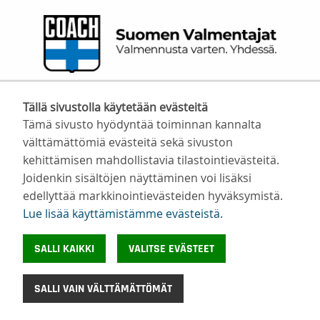
Suomen Valmentajat ry
Tällä sivustolla käytetään evästeitä
Valimotie 10, 00380 Helsinki
Tämä sivusto hyödyntää toiminnan kannalta
toimisto@suomenvalmentajat.fi
välttämättömiä evästeitä sekä sivuston
Kaikki yhteystiedot
kehittämisen mahdollistavia tilastointievästeitä.
Tietosuoja
Joidenkin sisältöjen näyttäminen voi lisäksi
Evästeiden käyttö
edellyttää markkinointievästeiden hyväksymistä.
©
Suomen Valmentajat 2026
Lue lisää käyttämistämme evästeistä.​​​​​​
SALLI KAIKKI
VALITSE EVÄSTEET
SALLI VAIN VÄLTTÄMÄTTÖMÄT