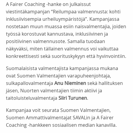
A Fairer Coaching -hanke on julkaissut
viestintäkampanjan “Reilumpaa valmennusta: kohti
inklusiivisempia urheiluympäristöjä”. Kampanjassa
nostetaan muun muassa esiin naisvalmentajia, joiden
työssä korostuvat kannustava, inklusiivinen ja
positiivinen valmennusote. Samalla tuodaan
näkyväksi, miten tällainen valmennus voi vaikuttaa
konkreettisesti sekä suorituskykyyn että hyvinvointiin.
Suomalaisista valmentajista kampanjassa mukana
ovat Suomen Valmentajien varapuheenjohtaja,
sulkapallovalmentaja
Anu Nieminen
sekä hallituksen
jäsen, Nuorten valmentajien tiimin aktiivi ja
taitoluisteluvalmentaja
Siiri Turunen
.
Kampanjaa voit seurata Suomen Valmentajien,
Suomen Ammattivalmentajat SAVALin ja A Fairer
Coaching -hankkeen sosiaalisen median kanavilla.