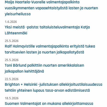
Maija Haartela-Vuorelle valmentajapalkinto
vuosikymmenten vapaaehtoistyöstä lasten ja nuorten
yleisurheilussa
1.6.2026
Yksi meistä -palsta: taitoluisteluvalmentaja Katja
Lähteenmäki
25.5.2026
Ralf Holmqvistille valmentajapalkinto erityistä tukea
tarvitsevien lasten ja nuorten jalkapallotyöstä
25.5.2026
Toni Bärlund palkittiin nuorten amerikkalaisen
jalkapallon kehittäjänä
22.5.2026
Brighton + Helsinki -julistuksen allekirjoitustilaisuudessa
tehtiin yhteinen lupaus tasa-arvon edistämisestä
18.5.2026
Suomen Valmentajat on mukana allekirjoittamassa