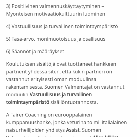
3) Positiivinen valmennuskäyttäytyminen –
Myönteisen motivaatiokulttuurin luominen
4) Vastuullisuus ja turvallinen toimintaympäristö
5) Tasa-arvo, monimuotoisuus ja osallisuus
6) Säännöt ja määräykset
Koulutuksen sisältöjä ovat tuottaneet hankkeen
partnerit yhdessä siten, että kukin partneri on
vastannut erityisesti oman moduulinsa
rakentamisesta. Suomen Valmentajat on vastannut
moduulin
Vastuullisuus ja turvallinen
toimintaympäristö
sisällöntuotannosta.
A Fairer Coaching on eurooppalainen
kumppanuushanke, jonka veturina toimii italialainen
naisurheilijoiden yhdistys
Assist
. Suomen