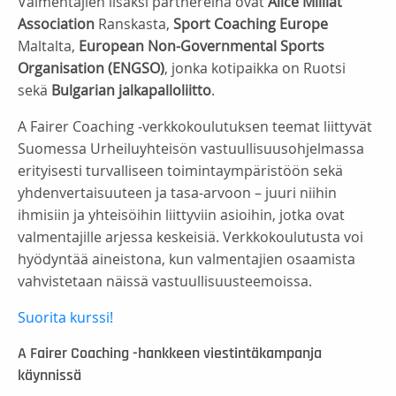
Valmentajien lisäksi partnereina ovat
Alice Milliat
Association
Ranskasta,
Sport Coaching
Europe
Maltalta,
European Non-Governmental Sports
Organisation (ENGSO)
, jonka kotipaikka on Ruotsi
sekä
Bulgarian jalkapalloliitto
.
A Fairer Coaching -verkkokoulutuksen teemat liittyvät
Suomessa Urheiluyhteisön vastuullisuusohjelmassa
erityisesti turvalliseen toimintaympäristöön sekä
yhdenvertaisuuteen ja tasa-arvoon – juuri niihin
ihmisiin ja yhteisöihin liittyviin asioihin, jotka ovat
valmentajille arjessa keskeisiä. Verkkokoulutusta voi
hyödyntää aineistona, kun valmentajien osaamista
vahvistetaan näissä vastuullisuusteemoissa.
Suorita kurssi!
A Fairer Coaching -hankkeen viestintäkampanja
käynnissä