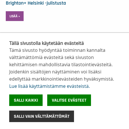
Brighton+ Helsinki -julistusta
LISÄÄ »
Tällä sivustolla käytetään evästeitä
Tämä sivusto hyödyntää toiminnan kannalta
välttämättömiä evästeitä sekä sivuston
kehittämisen mahdollistavia tilastointievästeitä.
Suomen Valmentajat ry
Joidenkin sisältöjen näyttäminen voi lisäksi
Valimotie 10, 00380 Helsinki
edellyttää markkinointievästeiden hyväksymistä.
toimisto@suomenvalmentajat.fi
Lue lisää käyttämistämme evästeistä.​​​​​​
Kaikki yhteystiedot
Tietosuoja
SALLI KAIKKI
VALITSE EVÄSTEET
Evästeiden käyttö
©
Suomen Valmentajat 2026
SALLI VAIN VÄLTTÄMÄTTÖMÄT