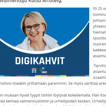
uvalmentaja Kaisa Arrateig.
Yli 25 
toiminu
johtam
yhteens
hieman 
tavoitt
nuoren
kaikkea
asiantu
-Tarvit
asiantu
osaamis
motivoi itseäkin yrittämään paremmin. Se myös värittää arkea
in mukaan hyvät tyypit tiimiin löytyvät kokeilemalla. Hän it
vää kemiaa valmennustiimin ja urheilijoiden kesken. Urheili