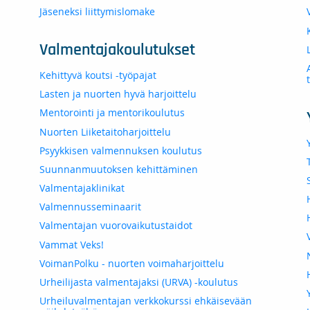
Jäseneksi liittymislomake
Valmentajakoulutukset
Kehittyvä koutsi -työpajat
Lasten ja nuorten hyvä harjoittelu
Mentorointi ja mentorikoulutus
Nuorten Liiketaitoharjoittelu
Psyykkisen valmennuksen koulutus
Suunnanmuutoksen kehittäminen
Valmentajaklinikat
Valmennusseminaarit
Valmentajan vuorovaikutustaidot
Vammat Veks!
VoimanPolku - nuorten voimaharjoittelu
Urheilijasta valmentajaksi (URVA) -koulutus
Urheiluvalmentajan verkkokurssi ehkäisevään