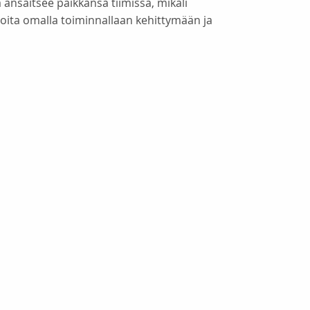
a ansaitsee paikkansa tiimissä, mikäli
joita omalla toiminnallaan kehittymään ja