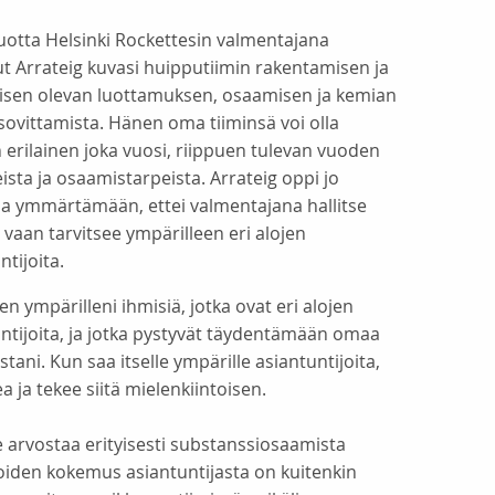
vuotta Helsinki Rockettesin valmentajana
t Arrateig kuvasi huipputiimin rakentamisen ja
isen olevan luottamuksen, osaamisen ja kemian
ovittamista. Hänen oma tiiminsä voi olla
erilainen joka vuosi, riippuen tulevan vuoden
eista ja osaamistarpeista. Arrateig oppi jo
a ymmärtämään, ettei valmentajana hallitse
 vaan tarvitsee ympärilleen eri alojen
ntijoita.
sen ympärilleni ihmisiä, jotka ovat eri alojen
ntijoita, ja jotka pystyvät täydentämään omaa
tani. Kun saa itselle ympärille asiantuntijoita,
 ja tekee siitä mielenkiintoisen.
se arvostaa erityisesti substanssiosaamista
joiden kokemus asiantuntijasta on kuitenkin