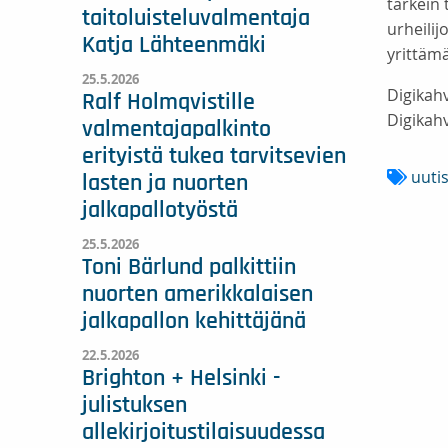
tärkein 
taitoluisteluvalmentaja
urheilij
Katja Lähteenmäki
yrittäm
25.5.2026
Digikah
Ralf Holmqvistille
Digikahv
valmentajapalkinto
erityistä tukea tarvitsevien
uuti
lasten ja nuorten
jalkapallotyöstä
25.5.2026
Toni Bärlund palkittiin
nuorten amerikkalaisen
jalkapallon kehittäjänä
22.5.2026
Brighton + Helsinki -
julistuksen
allekirjoitustilaisuudessa