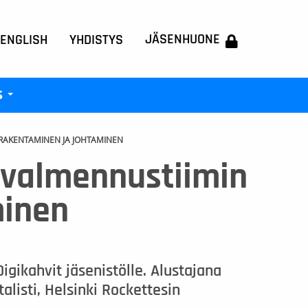
JÄSENHUONE
 ENGLISH
YHDISTYS
s
+
 RAKENTAMINEN JA JOHTAMINEN
 valmennustiimin
minen
igikahvit jäsenistölle. Alustajana
isti, Helsinki Rockettesin