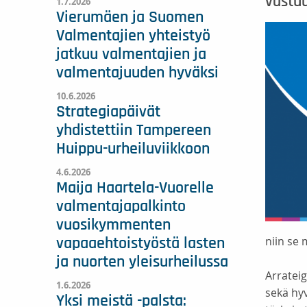
vastu
1.7.2026
Vierumäen ja Suomen
Valmentajien yhteistyö
jatkuu valmentajien ja
valmentajuuden hyväksi
10.6.2026
Strategiapäivät
yhdistettiin Tampereen
Huippu-urheiluviikkoon
4.6.2026
Maija Haartela-Vuorelle
valmentajapalkinto
vuosikymmenten
niin se 
vapaaehtoistyöstä lasten
ja nuorten yleisurheilussa
Arrateig
1.6.2026
sekä hy
Yksi meistä -palsta: