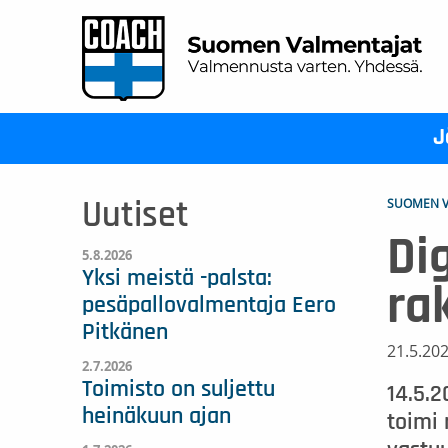
J
SUOMEN V
Uutiset
Di
5.8.2026
Yksi meistä -palsta:
ra
pesäpallovalmentaja Eero
Pitkänen
21.5.20
2.7.2026
Toimisto on suljettu
14.5.2
heinäkuun ajan
toimi 