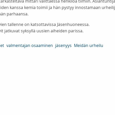
tarkasteltava mittari valittaessa henkilöä tiimiin. Asiantuntij
oiden kanssa kemia toimii ja hän pystyy innostamaan urheili
ään parhaansa.
vien tallenne on katsottavissa Jäsenhuoneessa.
it jatkuvat syksyllä uusien aiheiden parissa.
set
valmentajan osaaminen
jäsenyys
Meidän urheilu