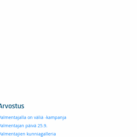
Arvostus
Valmentajalla on väliä -kampanja
Valmentajan päivä 25.9.
Valmentajien kunniagalleria