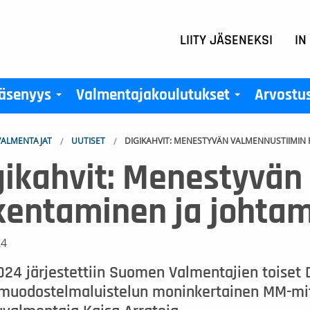
LIITY JÄSENEKSI
IN
äsenyys
Valmentajakoulutukset
Arvostu
+
+
ALMENTAJAT
UUTISET
DIGIKAHVIT: MENESTYVÄN VALMENNUSTIIMIN
gikahvit: Menestyvän
kentaminen ja johta
24
024 järjestettiin Suomen Valmentajien toiset D
muodostelmaluistelun moninkertainen MM-mital