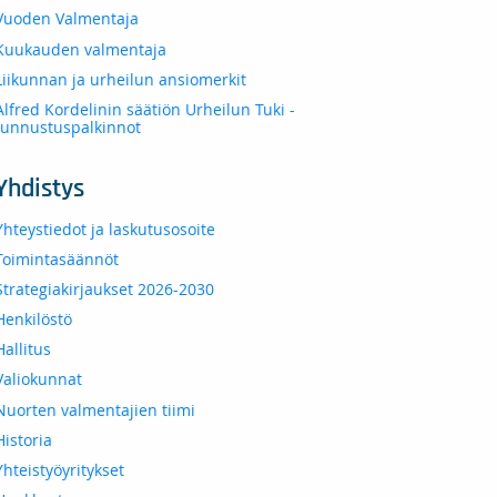
Vuoden Valmentaja
Kuukauden valmentaja
Liikunnan ja urheilun ansiomerkit
Alfred Kordelinin säätiön Urheilun Tuki -
tunnustuspalkinnot
Yhdistys
Yhteystiedot ja laskutusosoite
Toimintasäännöt
Strategiakirjaukset 2026-2030
Henkilöstö
Hallitus
Valiokunnat
Nuorten valmentajien tiimi
Historia
Yhteistyöyritykset