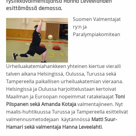
fysiikkavalmentajansa Hanna Leveelahden
esittämässä demossa.
Suomen Valmentajat
ry:n ja
Paralympiakomitean
Urheiluakatemiahankkeen yhteinen kiertue vieraili
talven aikana Helsingissä, Oulussa, Turussa sekä
Tampereella paikallisen urheiluakatemian vieraana.
Helsingissä ja Oulussa harjoittelustaan kertoivat
Maailman ja Euroopan nopeimmat ratakelaajat
Toni
Piispanen sekä Amanda Kotaja
valmentajineen. Nyt
maalis-huhtikuussa Turussa ja Tampereella esittelivät
valmennusmetodejaan käytännössä
Matti Suur-
Hamari sekä valmentaja Hanna Leveelahti
.