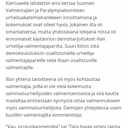
Kiertueelle lähdettiin ensi kertaa Suomen
Valmentajien ja Paralympiakomitean
urheiluakatemiahankkeen innoittamana ja
kokemukset ovat olleet hyviä. Jokainen ilta oli
omanlaisensa, mutta yhdistävänä tekijänä niissä oli
erinomaiset käytännön demoharjoitukset illan
urheilija-valmentajaparilta. Suuri Kiitos siitä
demokoulutuksiin osallistuneille urheilija-
valmentajapareille sekä iltaan osallistuville
valmentajille.
Illan yhtenä tavoitteena oli myös kohtauttaa
valmentajia, joilla ei ole vielä kokemusta
vammaisurheilijoiden valmentamisesta ja sitä kautta
madaltaa entisestään kynnystä ottaa valmennukseen
myös vammaisurheilijoita. Demojen yhteydessä usein
kuulikin valmentajilta kommentteja:
”Vau, proluokanmeinikiä” tai ”Tätä hyvää pitäisi tajota