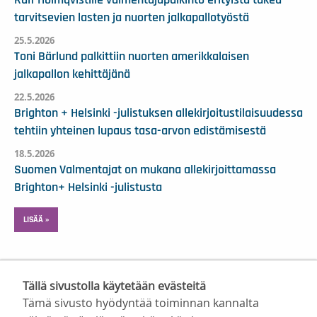
Ralf Holmqvistille valmentajapalkinto erityistä tukea
tarvitsevien lasten ja nuorten jalkapallotyöstä
25.5.2026
Toni Bärlund palkittiin nuorten amerikkalaisen
jalkapallon kehittäjänä
22.5.2026
Brighton + Helsinki -julistuksen allekirjoitustilaisuudessa
tehtiin yhteinen lupaus tasa-arvon edistämisestä
18.5.2026
Suomen Valmentajat on mukana allekirjoittamassa
Brighton+ Helsinki -julistusta
LISÄÄ »
Tällä sivustolla käytetään evästeitä
Tämä sivusto hyödyntää toiminnan kannalta