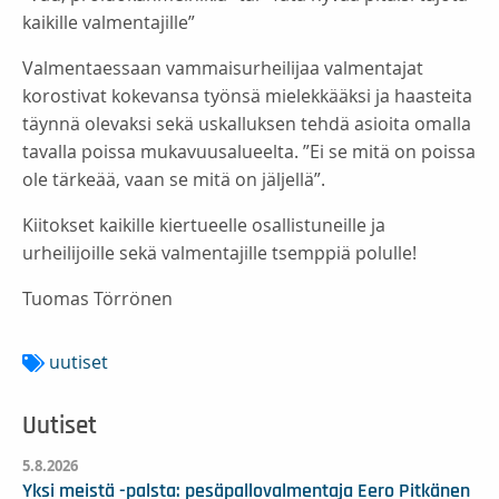
kaikille valmentajille”
Valmentaessaan vammaisurheilijaa valmentajat
korostivat kokevansa työnsä mielekkääksi ja haasteita
täynnä olevaksi sekä uskalluksen tehdä asioita omalla
tavalla poissa mukavuusalueelta. ”Ei se mitä on poissa
ole tärkeää, vaan se mitä on jäljellä”.
Kiitokset kaikille kiertueelle osallistuneille ja
urheilijoille sekä valmentajille tsemppiä polulle!
Tuomas Törrönen
uutiset
Uutiset
5.8.2026
Yksi meistä -palsta: pesäpallovalmentaja Eero Pitkänen