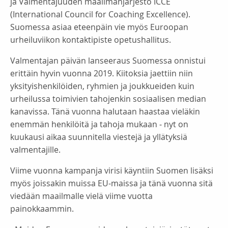
ja Valmentajuuden maailmanjärjestö ICCE
(International Council for Coaching Excellence).
Suomessa asiaa eteenpäin vie myös Euroopan
urheiluviikon kontaktipiste opetushallitus.
Valmentajan päivän lanseeraus Suomessa onnistui
erittäin hyvin vuonna 2019. Kiitoksia jaettiin niin
yksityishenkilöiden, ryhmien ja joukkueiden kuin
urheilussa toimivien tahojenkin sosiaalisen median
kanavissa. Tänä vuonna halutaan haastaa vieläkin
enemmän henkilöitä ja tahoja mukaan ‒ nyt on
kuukausi aikaa suunnitella viestejä ja yllätyksiä
valmentajille.
Viime vuonna kampanja virisi käyntiin Suomen lisäksi
myös joissakin muissa EU-maissa ja tänä vuonna sitä
viedään maailmalle vielä viime vuotta
painokkaammin.