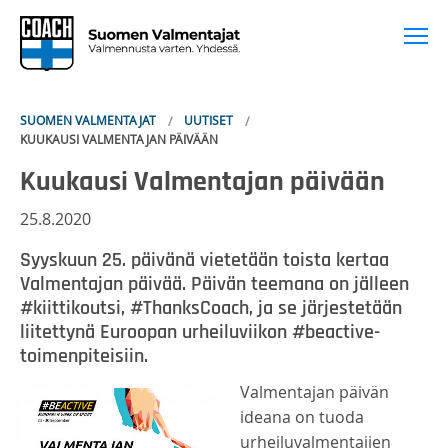
To
SUOMEN VALMENTAJAT
UUTISET
KUUKAUSI VALMENTAJAN PÄIVÄÄN
Kuukausi Valmentajan päivään
25.8.2020
Syyskuun 25. päivänä vietetään toista kertaa
Valmentajan päivää. Päivän teemana on jälleen
#kiittikoutsi, #ThanksCoach, ja se järjestetään
liitettynä Euroopan urheiluviikon #beactive-
toimenpiteisiin.
Valmentajan päivän
ideana on tuoda
urheiluvalmentajien