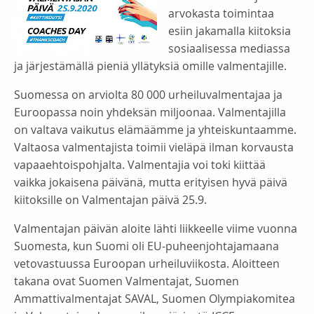
arvokasta toimintaa
esiin jakamalla kiitoksia
sosiaalisessa mediassa
ja järjestämällä pieniä yllätyksiä omille valmentajille.
Suomessa on arviolta 80 000 urheiluvalmentajaa ja
Euroopassa noin yhdeksän miljoonaa. Valmentajilla
on valtava vaikutus elämäämme ja yhteiskuntaamme.
Valtaosa valmentajista toimii vieläpä ilman korvausta
vapaaehtoispohjalta. Valmentajia voi toki kiittää
vaikka jokaisena päivänä, mutta erityisen hyvä päivä
kiitoksille on Valmentajan päivä 25.9.
Valmentajan päivän aloite lähti liikkeelle viime vuonna
Suomesta, kun Suomi oli EU-puheenjohtajamaana
vetovastuussa Euroopan urheiluviikosta. Aloitteen
takana ovat Suomen Valmentajat, Suomen
Ammattivalmentajat SAVAL, Suomen Olympiakomitea