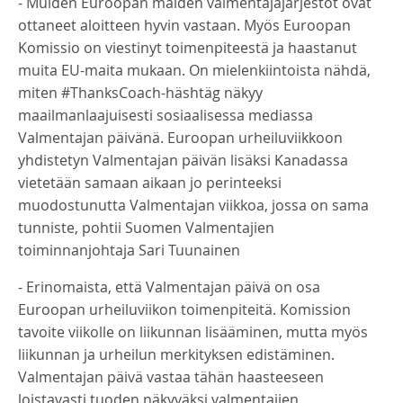
- Muiden Euroopan maiden valmentajajärjestöt ovat
ottaneet aloitteen hyvin vastaan. Myös Euroopan
Komissio on viestinyt toimenpiteestä ja haastanut
muita EU-maita mukaan. On mielenkiintoista nähdä,
miten #ThanksCoach-häshtäg näkyy
maailmanlaajuisesti sosiaalisessa mediassa
Valmentajan päivänä. Euroopan urheiluviikkoon
yhdistetyn Valmentajan päivän lisäksi Kanadassa
vietetään samaan aikaan jo perinteeksi
muodostunutta Valmentajan viikkoa, jossa on sama
tunniste, pohtii Suomen Valmentajien
toiminnanjohtaja Sari Tuunainen
- Erinomaista, että Valmentajan päivä on osa
Euroopan urheiluviikon toimenpiteitä. Komission
tavoite viikolle on liikunnan lisääminen, mutta myös
liikunnan ja urheilun merkityksen edistäminen.
Valmentajan päivä vastaa tähän haasteeseen
loistavasti tuoden näkyväksi valmentajien