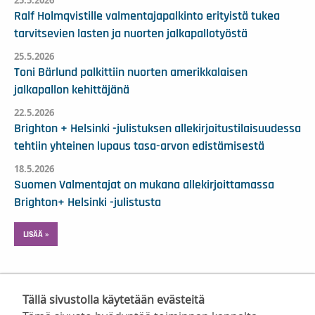
Ralf Holmqvistille valmentajapalkinto erityistä tukea
tarvitsevien lasten ja nuorten jalkapallotyöstä
25.5.2026
Toni Bärlund palkittiin nuorten amerikkalaisen
jalkapallon kehittäjänä
22.5.2026
Brighton + Helsinki -julistuksen allekirjoitustilaisuudessa
tehtiin yhteinen lupaus tasa-arvon edistämisestä
18.5.2026
Suomen Valmentajat on mukana allekirjoittamassa
Brighton+ Helsinki -julistusta
LISÄÄ »
Tällä sivustolla käytetään evästeitä