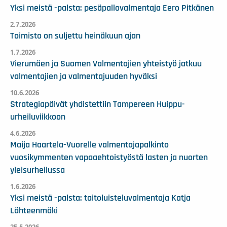
Yksi meistä -palsta: pesäpallovalmentaja Eero Pitkänen
2.7.2026
Toimisto on suljettu heinäkuun ajan
1.7.2026
Vierumäen ja Suomen Valmentajien yhteistyö jatkuu
valmentajien ja valmentajuuden hyväksi
10.6.2026
Strategiapäivät yhdistettiin Tampereen Huippu-
urheiluviikkoon
4.6.2026
Maija Haartela-Vuorelle valmentajapalkinto
vuosikymmenten vapaaehtoistyöstä lasten ja nuorten
yleisurheilussa
1.6.2026
Yksi meistä -palsta: taitoluisteluvalmentaja Katja
Lähteenmäki
25.5.2026