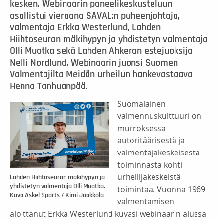
kesken. Webinaarin paneelikeskusteluun
osallistui vieraana SAVAL:n puheenjohtaja,
valmentaja Erkka Westerlund, Lahden
Hiihtoseuran mäkihypyn ja yhdistetyn valmentaja
Olli Muotka sekä Lahden Ahkeran estejuoksija
Nelli Nordlund. Webinaarin juonsi Suomen
Valmentajilta Meidän urheilun hankevastaava
Henna Tanhuanpää.
Suomalainen
valmennuskulttuuri on
murroksessa
autoritäärisestä ja
valmentajakeskeisestä
toiminnasta kohti
urheilijakeskeistä
Lahden Hiihtoseuran mäkihypyn ja
yhdistetyn valmentaja Olli Muotka.
toimintaa. Vuonna 1969
Kuva Askel Sports / Kimi Jaakkola
valmentamisen
aloittanut Erkka Westerlund kuvasi webinaarin alussa