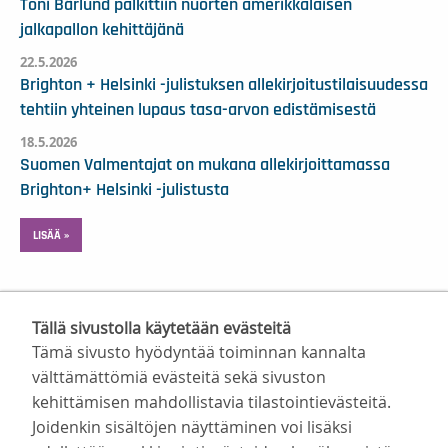
Toni Bärlund palkittiin nuorten amerikkalaisen
jalkapallon kehittäjänä
22.5.2026
Brighton + Helsinki -julistuksen allekirjoitustilaisuudessa
tehtiin yhteinen lupaus tasa-arvon edistämisestä
18.5.2026
Suomen Valmentajat on mukana allekirjoittamassa
Brighton+ Helsinki -julistusta
LISÄÄ »
Tällä sivustolla käytetään evästeitä
Tämä sivusto hyödyntää toiminnan kannalta
välttämättömiä evästeitä sekä sivuston
kehittämisen mahdollistavia tilastointievästeitä.
Suomen Valmentajat ry
Joidenkin sisältöjen näyttäminen voi lisäksi
Valimotie 10, 00380 Helsinki