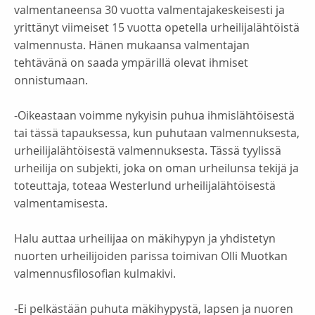
valmentaneensa 30 vuotta valmentajakeskeisesti ja
yrittänyt viimeiset 15 vuotta opetella urheilijalähtöistä
valmennusta. Hänen mukaansa valmentajan
tehtävänä on saada ympärillä olevat ihmiset
onnistumaan.
-Oikeastaan voimme nykyisin puhua ihmislähtöisestä
tai tässä tapauksessa, kun puhutaan valmennuksesta,
urheilijalähtöisestä valmennuksesta. Tässä tyylissä
urheilija on subjekti, joka on oman urheilunsa tekijä ja
toteuttaja, toteaa Westerlund urheilijalähtöisestä
valmentamisesta.
Halu auttaa urheilijaa on mäkihypyn ja yhdistetyn
nuorten urheilijoiden parissa toimivan Olli Muotkan
valmennusfilosofian kulmakivi.
-Ei pelkästään puhuta mäkihypystä, lapsen ja nuoren