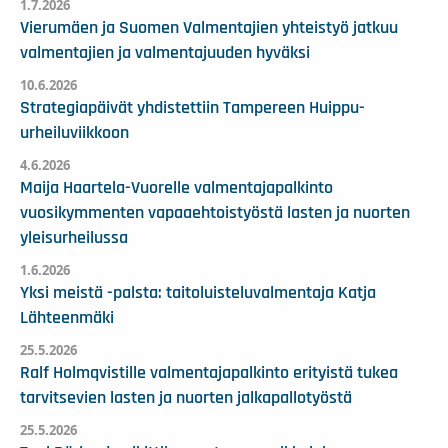
1.7.2026
Vierumäen ja Suomen Valmentajien yhteistyö jatkuu
valmentajien ja valmentajuuden hyväksi
10.6.2026
Strategiapäivät yhdistettiin Tampereen Huippu-
urheiluviikkoon
4.6.2026
Maija Haartela-Vuorelle valmentajapalkinto
vuosikymmenten vapaaehtoistyöstä lasten ja nuorten
yleisurheilussa
1.6.2026
Yksi meistä -palsta: taitoluisteluvalmentaja Katja
Lähteenmäki
25.5.2026
Ralf Holmqvistille valmentajapalkinto erityistä tukea
tarvitsevien lasten ja nuorten jalkapallotyöstä
25.5.2026