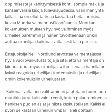
oppimisesta ja kehittymisestä kohti isompia mäkiä ja
kansainvälisiä kisoja tulevaisuudessa, vaan ihan yhtä
lailla siinä on ollut tärkeää kasvattaa heitä ihmisinä,
kuvaa Muotka valmennusfilosofiaansa. Muotkan
kokemuksen mukaan hyvinvoiva ihminen myös
urheilee paremmin ja hänen tavoitteenaan onkin
auttaa urheilijaa kokonaisvaltaisesti lajin parissa.
Estejuoksija Nelli Nordlund arvostaa valmentajassa
hyviä vuorovaikutustaitoja ja sitä, että valmentaja on
kiinnostunut myös urheilijasta ihmisenä ja hänellä on
kykyä reagoida urheilijan tuntemuksiin ja urheilijan
omiin kokemuksiin urheilustaan.
-Kokonaisvaltainen välittäminen ja otetaan huomioon
muutkin jutut kuin vain treenit, kuten palautuminen ja
henkisen puolen asiat ja niistä keskustellaan. Kaikki ei
pyöri pelkästään urheilun ympärillä eli otetaan