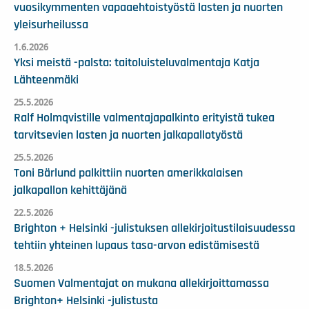
vuosikymmenten vapaaehtoistyöstä lasten ja nuorten
yleisurheilussa
1.6.2026
Yksi meistä -palsta: taitoluisteluvalmentaja Katja
Lähteenmäki
25.5.2026
Ralf Holmqvistille valmentajapalkinto erityistä tukea
tarvitsevien lasten ja nuorten jalkapallotyöstä
25.5.2026
Toni Bärlund palkittiin nuorten amerikkalaisen
jalkapallon kehittäjänä
22.5.2026
Brighton + Helsinki -julistuksen allekirjoitustilaisuudessa
tehtiin yhteinen lupaus tasa-arvon edistämisestä
18.5.2026
Suomen Valmentajat on mukana allekirjoittamassa
Brighton+ Helsinki -julistusta