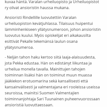
kuvaa häntä. Varalan urheiluopisto ja Urheiluopistot
ry olivat ansioristin haussa mukana.
Ansioristi Rindellille luovutettiin Varalan
urheiluopiston kevätjuhlassa. Tilaisuus huipentui
lämminhenkiseen yllätysnumeroon, johon ansioristin
luovutus kuului. Myös opiskelijat eri aikakausilta
esittivät Pekalle tekemänsä laulun osana
yllätysnumeroa.
- Neljän tahon haku kertoo siitä laaja-alaisuudesta,
jota Pekka edustaa. Hän on edistänyt liikuntaa ja
urheilua monella tavalla. Mainittujen tahojen
toiminnan lisäksi hän on toiminut muun muassa
jääkiekon erotuomarina sekä kansallisesti että
kansainvälisesti ja valmentajana eri rooleissa useissa
seuroissa, mainitsi Suomen Valmentajien
toiminnanjohtaja Sari Tuunainen puheenvuorossaan
ansioristiä luovuttaessaan.