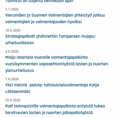
Toimisto on suljettu heinäkuun ajan
1.7.2026
Vierumäen ja Suomen Valmentajien yhteistyö jatkuu
valmentajien ja valmentajuuden hyväksi
10.6.2026
Strategiapäivät yhdistettiin Tampereen Huippu-
urheiluviikkoon
4.6.2026
Maija Haartela-Vuorelle valmentajapalkinto
vuosikymmenten vapaaehtoistyöstä lasten ja nuorten
yleisurheilussa
1.6.2026
Yksi meistä -palsta: taitoluisteluvalmentaja Katja
Lähteenmäki
25.5.2026
Ralf Holmqvistille valmentajapalkinto erityistä tukea
tarvitsevien lasten ja nuorten jalkapallotyöstä