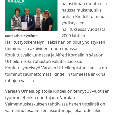
halusi ilman muuta olla
haussa mukana, sillä
onhan Rindell toiminut
yhdistyksen
hallituksessa vuodesta
2009 lähtien.
Kuva: Krista Kyyrönen
Hallitustyöskentelyn lisäksi hän on ollut yhdistyksen
toiminnassa aktiivinen muun muassa
Koulutusvaliokunnassa ja Alfred Kordelinin säätiön
Urheilun Tuki -rahaston valintaraadissa.
Koulutusyhteistyö Varalan Urheiluopiston kanssa on
toiminut saumattomasti Rindellin toimiessa linkkinä
tahojen välissä.
Varalan Urheiluopistolla Rindell on tehnyt 39-vuotisen
työuran etenkin opettajana. Varalan
Valmennuskeskuksen tehtävissä hänen tittelinsä on
valmennusosaamisen asiantuntija, joka todellakin