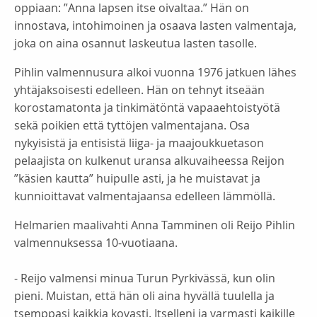
oppiaan: ”Anna lapsen itse oivaltaa.” Hän on
innostava, intohimoinen ja osaava lasten valmentaja,
joka on aina osannut laskeutua lasten tasolle.
Pihlin valmennusura alkoi vuonna 1976 jatkuen lähes
yhtäjaksoisesti edelleen. Hän on tehnyt itseään
korostamatonta ja tinkimätöntä vapaaehtoistyötä
sekä poikien että tyttöjen valmentajana. Osa
nykyisistä ja entisistä liiga- ja maajoukkuetason
pelaajista on kulkenut uransa alkuvaiheessa Reijon
”käsien kautta” huipulle asti, ja he muistavat ja
kunnioittavat valmentajaansa edelleen lämmöllä.
Helmarien maalivahti Anna Tamminen oli Reijo Pihlin
valmennuksessa 10-vuotiaana.
- Reijo valmensi minua Turun Pyrkivässä, kun olin
pieni. Muistan, että hän oli aina hyvällä tuulella ja
tsemppasi kaikkia kovasti. Itselleni ja varmasti kaikille