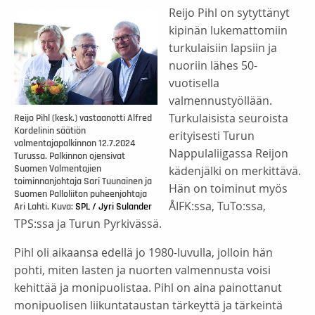
Reijo Pihl on sytyttänyt
kipinän lukemattomiin
turkulaisiin lapsiin ja
nuoriin lähes 50-
vuotisella
valmennustyöllään.
Turkulaisista seuroista
Reijo Pihl (kesk.) vastaanotti Alfred
Kordelinin säätiön
erityisesti Turun
valmentajapalkinnon 12.7.2024
Nappulaliigassa Reijon
Turussa. Palkinnon ojensivat
kädenjälki on merkittävä.
Suomen Valmentajien
toiminnanjohtaja Sari Tuunainen ja
Hän on toiminut myös
Suomen Palloliiton puheenjohtaja
ÅIFK:ssa, TuTo:ssa,
Ari Lahti. Kuva:
SPL / Jyri Sulander
TPS:ssa ja Turun Pyrkivässä.
Pihl oli aikaansa edellä jo 1980-luvulla, jolloin hän
pohti, miten lasten ja nuorten valmennusta voisi
kehittää ja monipuolistaa. Pihl on aina painottanut
monipuolisen liikuntataustan tärkeyttä ja tärkeintä