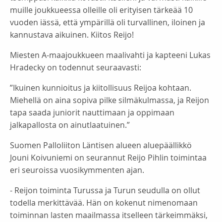
muille joukkueessa olleille oli erityisen tärkeää 10
vuoden iässä, että ympärillä oli turvallinen, iloinen ja
kannustava aikuinen. Kiitos Reijo!
Miesten A-maajoukkueen maalivahti ja kapteeni Lukas
Hradecky on todennut seuraavasti:
”Ikuinen kunnioitus ja kiitollisuus Reijoa kohtaan.
Miehellä on aina sopiva pilke silmäkulmassa, ja Reijon
tapa saada juniorit nauttimaan ja oppimaan
jalkapallosta on ainutlaatuinen.”
Suomen Palloliiton Läntisen alueen aluepäällikkö
Jouni Koivuniemi on seurannut Reijo Pihlin toimintaa
eri seuroissa vuosikymmenten ajan.
- Reijon toiminta Turussa ja Turun seudulla on ollut
todella merkittävää. Hän on kokenut nimenomaan
toiminnan lasten maailmassa itselleen tärkeimmäksi,