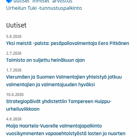
uutiset
ihmiset
arvostus
Urheilun Tuki -tunnustuspalkinto
Uutiset
5.8.2026
Yksi meistä -palsta: pesäpallovalmentaja Eero Pitkänen
2.7.2026
Toimisto on suljettu heinäkuun ajan
1.7.2026
Vierumäen ja Suomen Valmentajien yhteistyö jatkuu
valmentajien ja valmentajuuden hyväksi
10.6.2026
Strategiapäivät yhdistettiin Tampereen Huippu-
urheiluviikkoon
4.6.2026
Maija Haartela-Vuorelle valmentajapalkinto
vuosikymmenten vapaaehtoistyöstä lasten ja nuorten