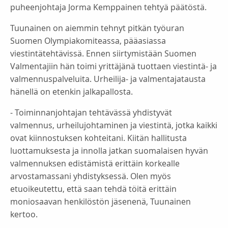
puheenjohtaja Jorma Kemppainen tehtyä päätöstä.
Tuunainen on aiemmin tehnyt pitkän työuran
Suomen Olympiakomiteassa, pääasiassa
viestintätehtävissä. Ennen siirtymistään Suomen
Valmentajiin hän toimi yrittäjänä tuottaen viestintä- ja
valmennuspalveluita. Urheilija- ja valmentajatausta
hänellä on etenkin jalkapallosta.
- Toiminnanjohtajan tehtävässä yhdistyvät
valmennus, urheilujohtaminen ja viestintä, jotka kaikki
ovat kiinnostuksen kohteitani. Kiitän hallitusta
luottamuksesta ja innolla jatkan suomalaisen hyvän
valmennuksen edistämistä erittäin korkealle
arvostamassani yhdistyksessä. Olen myös
etuoikeutettu, että saan tehdä töitä erittäin
moniosaavan henkilöstön jäsenenä, Tuunainen
kertoo.