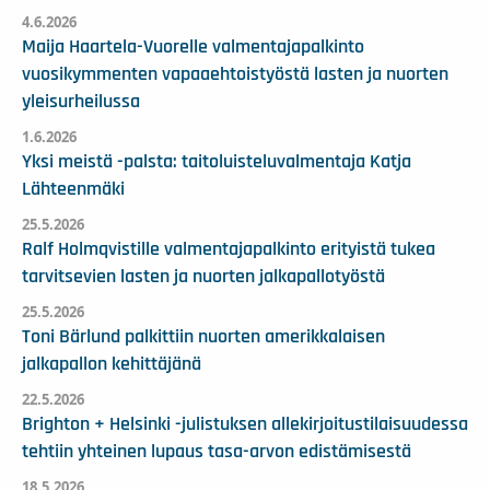
4.6.2026
Maija Haartela-Vuorelle valmentajapalkinto
vuosikymmenten vapaaehtoistyöstä lasten ja nuorten
yleisurheilussa
1.6.2026
Yksi meistä -palsta: taitoluisteluvalmentaja Katja
Lähteenmäki
25.5.2026
Ralf Holmqvistille valmentajapalkinto erityistä tukea
tarvitsevien lasten ja nuorten jalkapallotyöstä
25.5.2026
Toni Bärlund palkittiin nuorten amerikkalaisen
jalkapallon kehittäjänä
22.5.2026
Brighton + Helsinki -julistuksen allekirjoitustilaisuudessa
tehtiin yhteinen lupaus tasa-arvon edistämisestä
18.5.2026