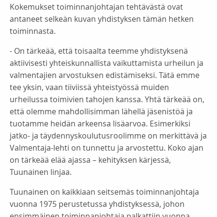
Kokemukset toiminnanjohtajan tehtävästä ovat
antaneet selkeän kuvan yhdistyksen tämän hetken
toiminnasta.
- On tärkeää, että toisaalta teemme yhdistyksenä
aktiivisesti yhteiskunnallista vaikuttamista urheilun ja
valmentajien arvostuksen edistämiseksi. Tätä emme
tee yksin, vaan tiiviissä yhteistyössä muiden
urheilussa toimivien tahojen kanssa. Yhtä tärkeää on,
että olemme mahdollisimman lähellä jäsenistöä ja
tuotamme heidän arkeensa lisäarvoa. Esimerkiksi
jatko- ja täydennyskoulutusroolimme on merkittävä ja
Valmentaja-lehti on tunnettu ja arvostettu. Koko ajan
on tärkeää elää ajassa – kehityksen kärjessä,
Tuunainen linjaa.
Tuunainen on kaikkiaan seitsemäs toiminnanjohtaja
vuonna 1975 perustetussa yhdistyksessä, johon
ensimmäinen toiminnanjohtaja palkattiin vuonna