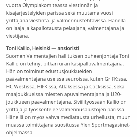
vuotta Olympiakomiteassa viestinnän ja
kisajärjestelyiden parissa sekä muutama vuosi
yrittäjänä viestintä- ja valmennustehtävissä. Hänellä
on laaja jalkapallotausta pelaajana, valmentajana ja
viestijänä.
Toni Kallio, Helsinki — ansioristi
Suomen Valmentajien hallituksen puheenjohtaja Toni
Kallio on tehnyt pitkän uran käsipallovalmentajana.
Hän on toiminut edustusjoukkueiden
päävalmentajana useissa seuroissa, kuten GrIFK:ssa,
HC Westissä, HIFK:ssa, Atlaksessa ja Cocksissa, sekä
maajoukkueissa miesten apuvalmentajana ja U20-
joukkueen päävalmentajana. Siviilityössään Kallio on
yrittäjä ja työskentelee valmennusalustojen parissa.
Hänellä on myös vahva mediatausta urheilusta, muun
muassa toimittajana suositussa Ylen Sportmagasinet-
ohjelmassa.