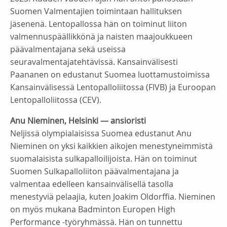
Suomen Valmentajien toimintaan hallituksen
jäsenenä. Lentopallossa hän on toiminut liiton
valmennuspäällikkönä ja naisten maajoukkueen
päävalmentajana sekä useissa
seuravalmentajatehtävissä. Kansainvälisesti
Paananen on edustanut Suomea luottamustoimissa
Kansainvälisessä Lentopalloliitossa (FIVB) ja Euroopan
Lentopalloliitossa (CEV).
Anu Nieminen, Helsinki — ansioristi
Neljissä olympialaisissa Suomea edustanut Anu
Nieminen on yksi kaikkien aikojen menestyneimmistä
suomalaisista sulkapalloilijoista. Hän on toiminut
Suomen Sulkapalloliiton päävalmentajana ja
valmentaa edelleen kansainvälisellä tasolla
menestyviä pelaajia, kuten Joakim Oldorffia. Nieminen
on myös mukana Badminton Europen High
Performance -työryhmässä. Hän on tunnettu