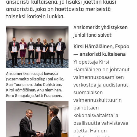
ansioristi kultaisena, ja lisäksi jaettiin kuusi
ansioristiä, joka on haettavista merkeistä
toiseksi korkein luokka.
Ansiomerkit yhdistyksen
juhlailtana saivat:
Kirsi Hämäläinen, Espoo
— ansioristi kultaisena
Yliopettaja Kirsi
Hämäläinen on johtanut
Ansiomerkkien saajat kuvassa
valmennusosaamisen
(vasemmalta oikealle): Toni Kallio,
verkostoa ja uudistanut
Sari Tuunainen, Juha Dahlström,
Kirsi Hämäläinen, Anu Nieminen,
suomalaisen
Eero Simojoki ja Antti Paananen.
valmennuskulttuurin
painottaen
kokonaisvaltaista ja
osallisuutta vahvistavaa
otetta. Hän on