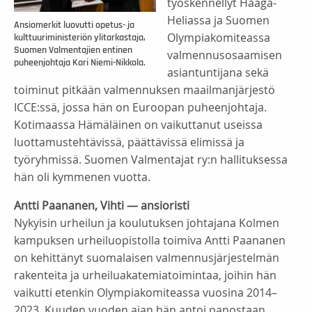
työskennellyt Haaga-
Heliassa ja Suomen
Ansiomerkit luovutti opetus- ja
Olympiakomiteassa
kulttuuriministeriön ylitarkastaja,
Suomen Valmentajien entinen
valmennusosaamisen
puheenjohtaja Kari Niemi-Nikkola.
asiantuntijana sekä
toiminut pitkään valmennuksen maailmanjärjestö
ICCE:ssä, jossa hän on Euroopan puheenjohtaja.
Kotimaassa Hämäläinen on vaikuttanut useissa
luottamustehtävissä, päättävissä elimissä ja
työryhmissä. Suomen Valmentajat ry:n hallituksessa
hän oli kymmenen vuotta.
Antti Paananen, Vihti — ansioristi
Nykyisin urheilun ja koulutuksen johtajana Kolmen
kampuksen urheiluopistolla toimiva Antti Paananen
on kehittänyt suomalaisen valmennusjärjestelmän
rakenteita ja urheiluakatemiatoimintaa, joihin hän
vaikutti etenkin Olympiakomiteassa vuosina 2014–
2023. Kuuden vuoden ajan hän antoi panostaan