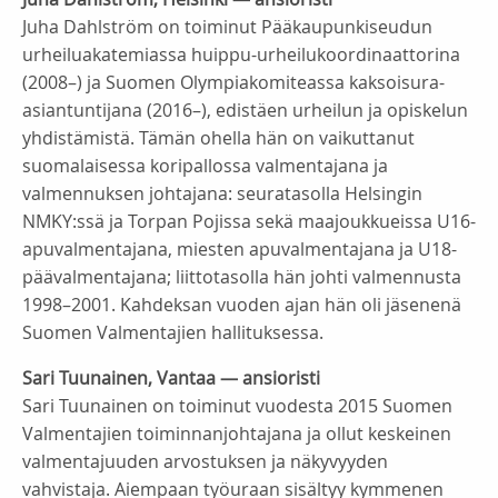
Juha Dahlström on toiminut Pääkaupunkiseudun
urheiluakatemiassa huippu-urheilukoordinaattorina
(2008–) ja Suomen Olympiakomiteassa kaksoisura-
asiantuntijana (2016–), edistäen urheilun ja opiskelun
yhdistämistä. Tämän ohella hän on vaikuttanut
suomalaisessa koripallossa valmentajana ja
valmennuksen johtajana: seuratasolla Helsingin
NMKY:ssä ja Torpan Pojissa sekä maajoukkueissa U16-
apuvalmentajana, miesten apuvalmentajana ja U18-
päävalmentajana; liittotasolla hän johti valmennusta
1998–2001. Kahdeksan vuoden ajan hän oli jäsenenä
Suomen Valmentajien hallituksessa.
Sari Tuunainen, Vantaa — ansioristi
Sari Tuunainen on toiminut vuodesta 2015 Suomen
Valmentajien toiminnanjohtajana ja ollut keskeinen
valmentajuuden arvostuksen ja näkyvyyden
vahvistaja. Aiempaan työuraan sisältyy kymmenen