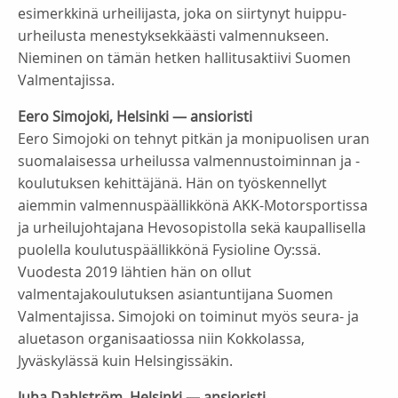
esimerkkinä urheilijasta, joka on siirtynyt huippu-
urheilusta menestyksekkäästi valmennukseen.
Nieminen on tämän hetken hallitusaktiivi Suomen
Valmentajissa.
Eero Simojoki, Helsinki — ansioristi
Eero Simojoki on tehnyt pitkän ja monipuolisen uran
suomalaisessa urheilussa valmennustoiminnan ja -
koulutuksen kehittäjänä. Hän on työskennellyt
aiemmin valmennuspäällikkönä AKK-Motorsportissa
ja urheilujohtajana Hevosopistolla sekä kaupallisella
puolella koulutuspäällikkönä Fysioline Oy:ssä.
Vuodesta 2019 lähtien hän on ollut
valmentajakoulutuksen asiantuntijana Suomen
Valmentajissa. Simojoki on toiminut myös seura- ja
aluetason organisaatiossa niin Kokkolassa,
Jyväskylässä kuin Helsingissäkin.
Juha Dahlström, Helsinki — ansioristi