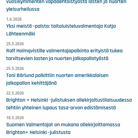
vuosikymmenten vapaaehtoistyöstä lasten ja nuorten
yleisurheilussa
1.6.2026
Yksi meistä -palsta: taitoluisteluvalmentaja Katja
Lähteenmäki
25.5.2026
Ralf Holmqvistille valmentajapalkinto erityistä tukea
tarvitsevien lasten ja nuorten jalkapallotyöstä
25.5.2026
Toni Bärlund palkittiin nuorten amerikkalaisen
jalkapallon kehittäjänä
22.5.2026
Brighton + Helsinki -julistuksen allekirjoitustilaisuudessa
tehtiin yhteinen lupaus tasa-arvon edistämisestä
18.5.2026
Suomen Valmentajat on mukana allekirjoittamassa
Brighton+ Helsinki -julistusta