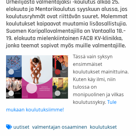
Urheilijasta valmentajaksi -koulutus alkaa 25.
elokuuta ja Mentorikoulutus syyskuun alussa, jos
koulutusryhmät ovat riittävän suuret. Molemmat
koulutukset kaipaavat muutamia lisäosallistujia.
Suomen Koripallovalmentajilla on Vantaalla 18.–
19. elokuuta mielenkiintoinen FACB KV-klinikka,
jonka teemat sopivat myös muille valmentajille.
Tässä vain syksyn
ensimmäiset
koulutukset mainittuina.
Kuten käy ilmi, niin
tulossa on
monipuolinen ja vilkas
koulutussyksy.
Tule
mukaan koulutuksiimme!
uutiset
valmentajan osaaminen
koulutukset