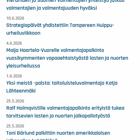
Vierumäen ja Suomen Valmentajien yhteistyö jatkuu
valmentajien ja valmentajuuden hyväksi
10.6.2026
Strategiapäivät yhdistettiin Tampereen Huippu-
urheiluviikkoon
4.6.2026
Maija Haartela-Vuorelle valmentajapalkinto
vuosikymmenten vapaaehtoistyöstä lasten ja nuorten
yleisurheilussa
1.6.2026
Yksi meistä -palsta: taitoluisteluvalmentaja Katja
Lähteenmäki
25.5.2026
Ralf Holmqvistille valmentajapalkinto erityistä tukea
tarvitsevien lasten ja nuorten jalkapallotyöstä
25.5.2026
Toni Bärlund palkittiin nuorten amerikkalaisen