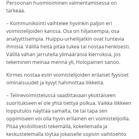
Persoonan huomioiminen valmentamisessa on
tärkeää.
– Kommunikointi vaihtelee hyvinkin paljon eri
voimistelijoiden kanssa. Osa on hiljaisempia, osa
analyyttisempia. Huippu-urheilijatkin ovat tuntevia
ihmisiä. Välillä heitä pitää tukea tai nostaa henkisesti.
Välillä vähän jarrutella ylimääräisiä kierroksia, jos
tekeminen meinaa mennä yli, Holopainen sanoo.
Kirmes nostaa esiin voimistelijoiden erilaiset fyysiset
ominaisuudet ja kyvyt hahmottaa liikkeitä.
– Telinevoimistelussa vaadittavaan yksittäiseen
suoritukseen ei ole yhtä tiettyä polkua. Vaikka liikkeen
lopputulos näyttää samalta, tie tai tapa sen
oppimiseen voi olla hyvin erilainen eri voimistelijoilla.
Pitää yksilöllisesti tekemällä, kokeilemalla ja
keskustelemalla löytää jokaiselle sopivin vaihtoehto