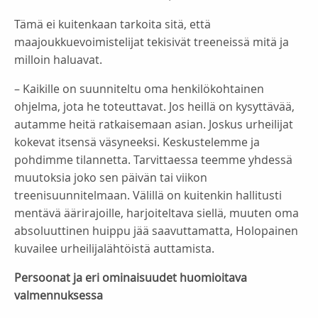
Tämä ei kuitenkaan tarkoita sitä, että
maajoukkuevoimistelijat tekisivät treeneissä mitä ja
milloin haluavat.
– Kaikille on suunniteltu oma henkilökohtainen
ohjelma, jota he toteuttavat. Jos heillä on kysyttävää,
autamme heitä ratkaisemaan asian. Joskus urheilijat
kokevat itsensä väsyneeksi. Keskustelemme ja
pohdimme tilannetta. Tarvittaessa teemme yhdessä
muutoksia joko sen päivän tai viikon
treenisuunnitelmaan. Välillä on kuitenkin hallitusti
mentävä äärirajoille, harjoiteltava siellä, muuten oma
absoluuttinen huippu jää saavuttamatta, Holopainen
kuvailee urheilijalähtöistä auttamista.
Persoonat ja eri ominaisuudet huomioitava
valmennuksessa