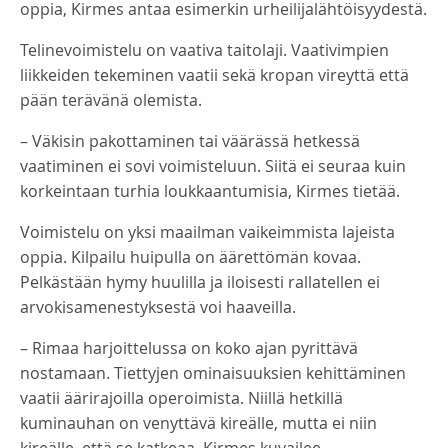
oppia, Kirmes antaa esimerkin urheilijalähtöisyydestä.
Telinevoimistelu on vaativa taitolaji. Vaativimpien
liikkeiden tekeminen vaatii sekä kropan vireyttä että
pään terävänä olemista.
– Väkisin pakottaminen tai väärässä hetkessä
vaatiminen ei sovi voimisteluun. Siitä ei seuraa kuin
korkeintaan turhia loukkaantumisia, Kirmes tietää.
Voimistelu on yksi maailman vaikeimmista lajeista
oppia. Kilpailu huipulla on äärettömän kovaa.
Pelkästään hymy huulilla ja iloisesti rallatellen ei
arvokisamenestyksestä voi haaveilla.
– Rimaa harjoittelussa on koko ajan pyrittävä
nostamaan. Tiettyjen ominaisuuksien kehittäminen
vaatii äärirajoilla operoimista. Niillä hetkillä
kuminauhan on venyttävä kireälle, mutta ei niin
kireälle, että se katkeaa, Kirmes kuvailee.