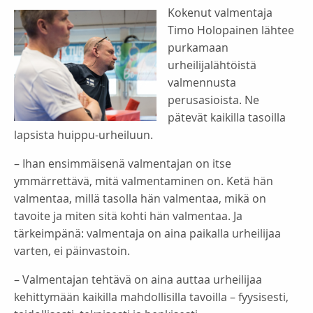
Kokenut valmentaja
Timo Holopainen lähtee
purkamaan
urheilijalähtöistä
valmennusta
perusasioista. Ne
pätevät kaikilla tasoilla
lapsista huippu-urheiluun.
– Ihan ensimmäisenä valmentajan on itse
ymmärrettävä, mitä valmentaminen on. Ketä hän
valmentaa, millä tasolla hän valmentaa, mikä on
tavoite ja miten sitä kohti hän valmentaa. Ja
tärkeimpänä: valmentaja on aina paikalla urheilijaa
varten, ei päinvastoin.
– Valmentajan tehtävä on aina auttaa urheilijaa
kehittymään kaikilla mahdollisilla tavoilla – fyysisesti,