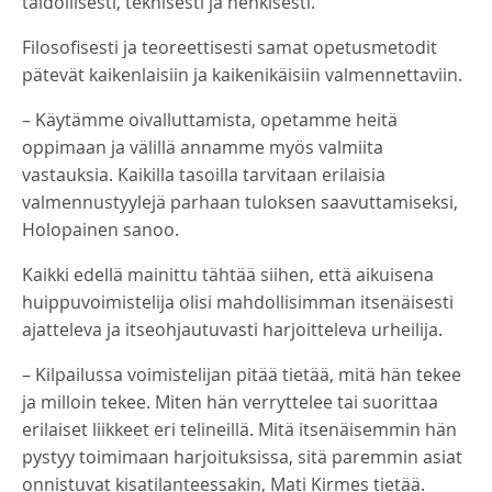
taidollisesti, teknisesti ja henkisesti.
Filosofisesti ja teoreettisesti samat opetusmetodit
pätevät kaikenlaisiin ja kaikenikäisiin valmennettaviin.
– Käytämme oivalluttamista, opetamme heitä
oppimaan ja välillä annamme myös valmiita
vastauksia. Kaikilla tasoilla tarvitaan erilaisia
valmennustyylejä parhaan tuloksen saavuttamiseksi,
Holopainen sanoo.
Kaikki edellä mainittu tähtää siihen, että aikuisena
huippuvoimistelija olisi mahdollisimman itsenäisesti
ajatteleva ja itseohjautuvasti harjoitteleva urheilija.
– Kilpailussa voimistelijan pitää tietää, mitä hän tekee
ja milloin tekee. Miten hän verryttelee tai suorittaa
erilaiset liikkeet eri telineillä. Mitä itsenäisemmin hän
pystyy toimimaan harjoituksissa, sitä paremmin asiat
onnistuvat kisatilanteessakin, Mati Kirmes tietää.