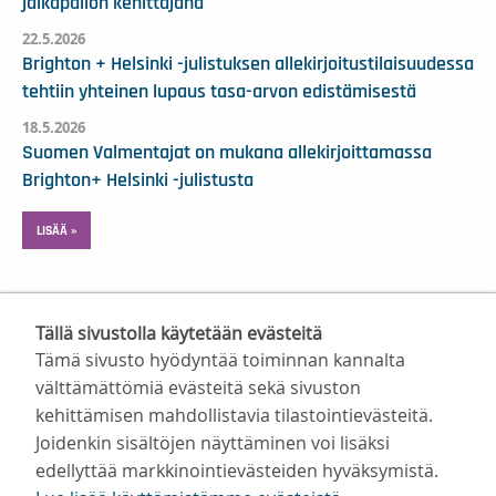
jalkapallon kehittäjänä
22.5.2026
Brighton + Helsinki -julistuksen allekirjoitustilaisuudessa
tehtiin yhteinen lupaus tasa-arvon edistämisestä
18.5.2026
Suomen Valmentajat on mukana allekirjoittamassa
Brighton+ Helsinki -julistusta
LISÄÄ »
Tällä sivustolla käytetään evästeitä
Tämä sivusto hyödyntää toiminnan kannalta
välttämättömiä evästeitä sekä sivuston
kehittämisen mahdollistavia tilastointievästeitä.
Suomen Valmentajat ry
Joidenkin sisältöjen näyttäminen voi lisäksi
Valimotie 10, 00380 Helsinki
edellyttää markkinointievästeiden hyväksymistä.
toimisto@suomenvalmentajat.fi