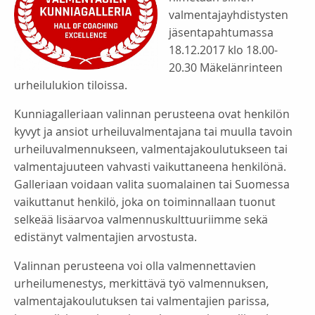
valmentajayhdistysten
jäsentapahtumassa
18.12.2017 klo 18.00-
20.30 Mäkelänrinteen
urheilulukion tiloissa.
Kunniagalleriaan valinnan perusteena ovat henkilön
kyvyt ja ansiot urheiluvalmentajana tai muulla tavoin
urheiluvalmennukseen, valmentajakoulutukseen tai
valmentajuuteen vahvasti vaikuttaneena henkilönä.
Galleriaan voidaan valita suomalainen tai Suomessa
vaikuttanut henkilö, joka on toiminnallaan tuonut
selkeää lisäarvoa valmennuskulttuuriimme sekä
edistänyt valmentajien arvostusta.
Valinnan perusteena voi olla valmennettavien
urheilumenestys, merkittävä työ valmennuksen,
valmentajakoulutuksen tai valmentajien parissa,