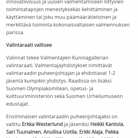
innovatiivisuus ja uusien valmentamiseen liittyvien
toimintatapojen menestyksekäs kehittäminen ja
käyttäminen tai joku muu päämäärätietoinen ja
merkittävä toiminta kokonaisvaltaisen valmennuksen
parissa.
Valintaraati valitsee
Valinnat tekee Valmentajien Kunniagallerian
valintaraati. Valmentajayhdistykset nimittävät
valintaraadin puheenjohtajan ja ehdottavat 1-2
jäsentä kumpikin yhdistys. Raadissa on lisäksi
Suomen Olympiakomitean, opetus- ja
kulttuuriministeriön sekä Suomen Urheilumuseon
edustajat.
Ensimmäisen valintaraadin puheenjohtajaksi on
valittu
Erkka Westerlund
ja jäseniksi
Heikki Kantola
,
Sari Tuunainen
,
Anuliisa Uotila
,
Erkki Alaja
,
Pekka