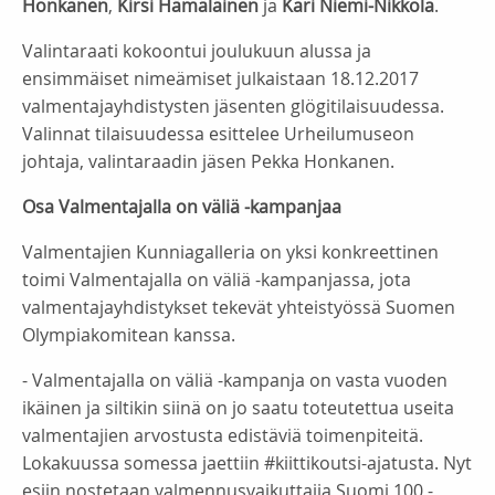
Honkanen
,
Kirsi Hämäläinen
ja
Kari Niemi-Nikkola
.
Valintaraati kokoontui joulukuun alussa ja
ensimmäiset nimeämiset julkaistaan 18.12.2017
valmentajayhdistysten jäsenten glögitilaisuudessa.
Valinnat tilaisuudessa esittelee Urheilumuseon
johtaja, valintaraadin jäsen Pekka Honkanen.
Osa Valmentajalla on väliä -kampanjaa
Valmentajien Kunniagalleria on yksi konkreettinen
toimi Valmentajalla on väliä -kampanjassa, jota
valmentajayhdistykset tekevät yhteistyössä Suomen
Olympiakomitean kanssa.
- Valmentajalla on väliä -kampanja on vasta vuoden
ikäinen ja siltikin siinä on jo saatu toteutettua useita
valmentajien arvostusta edistäviä toimenpiteitä.
Lokakuussa somessa jaettiin #kiittikoutsi-ajatusta. Nyt
esiin nostetaan valmennusvaikuttajia Suomi 100 -