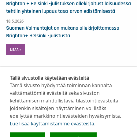
Brighton + Helsinki -julistuksen allekirjoitustilaisuudessa
tehtiin yhteinen lupaus tasa-arvon edistämisestä
18.5.2026
Suomen Valmentajat on mukana allekirjoittamassa
Brighton+ Helsinki -julistusta
LISÄÄ »
Tällä sivustolla käytetään evästeitä
Tämä sivusto hyödyntää toiminnan kannalta
välttämättömiä evästeitä sekä sivuston
kehittämisen mahdollistavia tilastointievästeitä.
Suomen Valmentajat ry
Joidenkin sisältöjen näyttäminen voi lisäksi
Valimotie 10, 00380 Helsinki
edellyttää markkinointievästeiden hyväksymistä.
toimisto@suomenvalmentajat.fi
Lue lisää käyttämistämme evästeistä.​​​​​​
Kaikki yhteystiedot
Tietosuoja