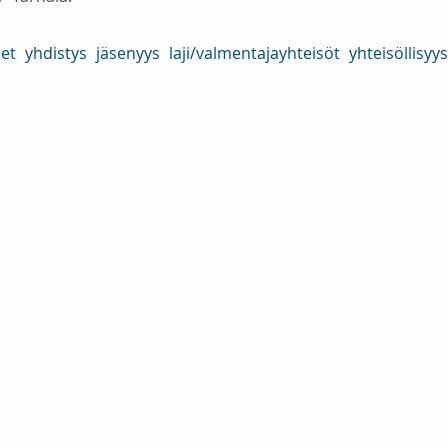
set
yhdistys
jäsenyys
laji/valmentajayhteisöt
yhteisöllisyys