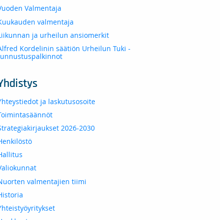
Vuoden Valmentaja
Kuukauden valmentaja
Liikunnan ja urheilun ansiomerkit
Alfred Kordelinin säätiön Urheilun Tuki -
tunnustuspalkinnot
Yhdistys
Yhteystiedot ja laskutusosoite
Toimintasäännöt
Strategiakirjaukset 2026-2030
Henkilöstö
Hallitus
Valiokunnat
Nuorten valmentajien tiimi
Historia
Yhteistyöyritykset