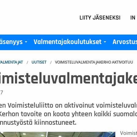
LIITY JÄSENEKSI
IN
äsenyys
Valmentajakoulutukset
Arvostu
+
+
ALMENTAJAT
UUTISET
VOIMISTELUVALMENTAJAKERHO AKTIVOITUU
imisteluvalmentajake
17
 Voimisteluliitto on aktivoinut voimisteluva
Kerhon tavoite on koota yhteen kaikki suomal
nnustyöstä kiinnostuneet.
Voimis