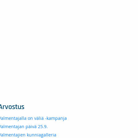
Arvostus
Valmentajalla on väliä -kampanja
Valmentajan päivä 25.9.
Valmentajien kunniagalleria