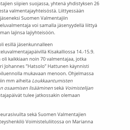
ajien siipien suojassa, yhtenä yhdistyksen 26
sesta valmentajayhteisöstä. Liittyessään
öjäseneksi Suomen Valmentajiin
eluvalmentaja voi samalla jäsenyydellä liittyä
an lajinsa lajiyhteisöön.
li esillä jäsenkunnalleen
eluvalmentajapäivillä Kisakalliossa 14.-15.9.
a oli kaikkiaan noin 70 valmentajaa, jotka
ri Johannes ”Hatsolo” Hattunen käynnisti
iluennolla mukavaan menoon. Ohjelmassa
tiin mm aiheita
Loukkaantumisten
man osaamisen lisääminen
sekä
Voimistelijan
tajapäivät tulee jatkossakin olemaan
seurasivuilta sekä Suomen Valmentajien
teyshenkilö Voimisteluliitossa on Marianna