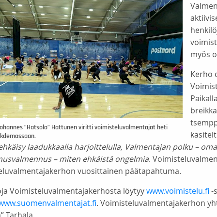
Valment
aktiivi
henkil
voimist
myös om
Kerho o
Voimist
Paikall
breikka
tsempp
Johannes ”Hatsolo” Hattunen viritti voimisteluvalmentajat heti
käsitel
eakdemossaan.
ehkäisy laadukkaalla harjoittelulla, Valmentajan polku – o
musvalmennus – miten ehkäistä ongelmia
. Voimisteluvalmen
eluvalmentajakerhon vuosittainen päätapahtuma.
toja Voimisteluvalmentajakerhosta löytyy
www.voimistelu.fi
-
www.suomenvalmentajat.fi
. Voimisteluvalmentajakerhon yh
 Tarhala.