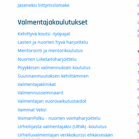
Jäseneksi liittymislomake
Valmentajakoulutukset
Kehittyvä koutsi -työpajat
Lasten ja nuorten hyvä harjoittelu
Mentorointi ja mentorikoulutus
Nuorten Liiketaitoharjoittelu
Psyykkisen valmennuksen koulutus
Suunnanmuutoksen kehittäminen
Valmentajaklinikat
Valmennusseminaarit
Valmentajan vuorovaikutustaidot
Vammat Veks!
VoimanPolku - nuorten voimaharjoittelu
Urheilijasta valmentajaksi (URVA) -koulutus
Urheiluvalmentajan verkkokurssi ehkäisevään