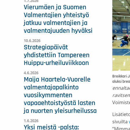
1.7.2026
Vierumäen ja Suomen
Valmentajien yhteistyö
jatkuu valmentajien ja
valmentajuuden hyväksi
10.6.2026
Strategiapäivät
yhdistettiin Tampereen
Huippu-urheiluviikkoon
4.6.2026
Breikkari 
Maija Haartela-Vuorelle
aluksi br
valmentajapalkinto
ennalta
vuosikymmenten
ravitse
Voimist
vapaaehtoistyöstä lasten
ja nuorten yleisurheilussa
Lisätie
1.6.2026
sivuilta
Yksi meistä -palsta:
”Mimma”