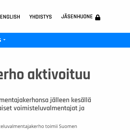
JÄSENHUONE
 ENGLISH
YHDISTYS
s
+
rho aktivoituu
lmentajakerhonsa jälleen kesällä
aiset voimisteluvalmentajat ja
teluvalmentajakerho toimii Suomen