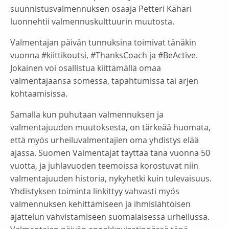
suunnistusvalmennuksen osaaja Petteri Kähäri
luonnehtii valmennuskulttuurin muutosta.
Valmentajan päivän tunnuksina toimivat tänäkin
vuonna #kiittikoutsi, #ThanksCoach ja #BeActive.
Jokainen voi osallistua kiittämällä omaa
valmentajaansa somessa, tapahtumissa tai arjen
kohtaamisissa.
Samalla kun puhutaan valmennuksen ja
valmentajuuden muutoksesta, on tärkeää huomata,
että myös urheiluvalmentajien oma yhdistys elää
ajassa. Suomen Valmentajat täyttää tänä vuonna 50
vuotta, ja juhlavuoden teemoissa korostuvat niin
valmentajuuden historia, nykyhetki kuin tulevaisuus.
Yhdistyksen toiminta linkittyy vahvasti myös
valmennuksen kehittämiseen ja ihmislähtöisen
ajattelun vahvistamiseen suomalaisessa urheilussa.