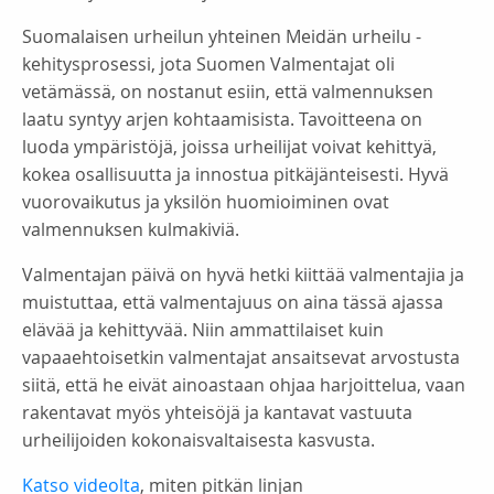
Suomalaisen urheilun yhteinen Meidän urheilu -
kehitysprosessi, jota Suomen Valmentajat oli
vetämässä, on nostanut esiin, että valmennuksen
laatu syntyy arjen kohtaamisista. Tavoitteena on
luoda ympäristöjä, joissa urheilijat voivat kehittyä,
kokea osallisuutta ja innostua pitkäjänteisesti. Hyvä
vuorovaikutus ja yksilön huomioiminen ovat
valmennuksen kulmakiviä.
Valmentajan päivä on hyvä hetki kiittää valmentajia ja
muistuttaa, että valmentajuus on aina tässä ajassa
elävää ja kehittyvää. Niin ammattilaiset kuin
vapaaehtoisetkin valmentajat ansaitsevat arvostusta
siitä, että he eivät ainoastaan ohjaa harjoittelua, vaan
rakentavat myös yhteisöjä ja kantavat vastuuta
urheilijoiden kokonaisvaltaisesta kasvusta.
Katso videolta
, miten pitkän linjan