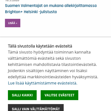
Suomen Valmentajat on mukana allekirjoittamassa
Brighton+ Helsinki -julistusta
LISÄÄ »
Tällä sivustolla käytetään evästeitä
Tämä sivusto hyödyntää toiminnan kannalta
välttämättömiä evästeitä sekä sivuston
kehittämisen mahdollistavia tilastointievästeitä.
Suomen Valmentajat ry
Joidenkin sisältöjen näyttäminen voi lisäksi
Valimotie 10, 00380 Helsinki
edellyttää markkinointievästeiden hyväksymistä.
toimisto@suomenvalmentajat.fi
Lue lisää käyttämistämme evästeistä.​​​​​​
Kaikki yhteystiedot
Tietosuoja
SALLI KAIKKI
VALITSE EVÄSTEET
Evästeiden käyttö
©
Suomen Valmentajat 2026
SALLI VAIN VÄLTTÄMÄTTÖMÄT