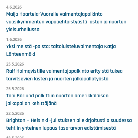
4.6.2026
Maija Haartela-Vuorelle valmentajapalkinto
vuosikymmenten vapaaehtoistyöstä lasten ja nuorten
yleisurheilussa
1.6.2026
Yksi meistä -palsta: taitoluisteluvalmentaja Katja
Lähteenmäki
25.5.2026
Ralf Holmqvistille valmentajapalkinto erityistä tukea
tarvitsevien lasten ja nuorten jalkapallotyöstä
25.5.2026
Toni Bärlund palkittiin nuorten amerikkalaisen
jalkapallon kehittäjänä
22.5.2026
Brighton + Helsinki -julistuksen allekirjoitustilaisuudessa
tehtiin yhteinen lupaus tasa-arvon edistämisestä
18.5.2026