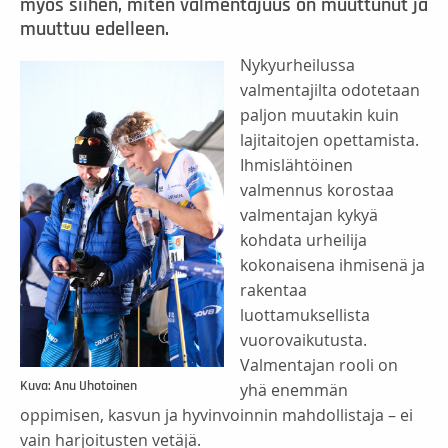
myös siihen, miten valmentajuus on muuttunut ja
muuttuu edelleen.
Nykyurheilussa
valmentajilta odotetaan
paljon muutakin kuin
lajitaitojen opettamista.
Ihmislähtöinen
valmennus korostaa
valmentajan kykyä
kohdata urheilija
kokonaisena ihmisenä ja
rakentaa
luottamuksellista
vuorovaikutusta.
Valmentajan rooli on
Kuva: Anu Uhotoinen
yhä enemmän
oppimisen, kasvun ja hyvinvoinnin mahdollistaja – ei
vain harjoitusten vetäjä.