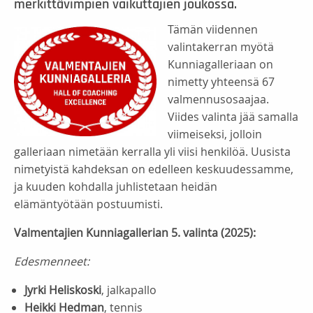
merkittävimpien vaikuttajien joukossa.
Tämän viidennen
valintakerran myötä
Kunniagalleriaan on
nimetty yhteensä 67
valmennusosaajaa.
Viides valinta jää samalla
viimeiseksi, jolloin
galleriaan nimetään kerralla yli viisi henkilöä. Uusista
nimetyistä kahdeksan on edelleen keskuudessamme,
ja kuuden kohdalla juhlistetaan heidän
elämäntyötään postuumisti.
Valmentajien Kunniagallerian 5. valinta (2025):
Edesmenneet:
Jyrki Heliskoski
, jalkapallo
Heikki Hedman
, tennis