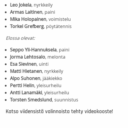
Leo Jokela
, nyrkkeily
Armas Laitinen
, paini
Mika Holopainen
, voimistelu
Torkel Grefberg
, pöytätennis
Elossa olevat:
Seppo Yli-Hannuksela
, paini
Jorma Lehtosalo
, melonta
Esa Sievinen
, uinti
Matti Hietanen
, nyrkkeily
Alpo Suhonen
, jääkiekko
Pertti Helin
, yleisurheilu
Antti Lanamäki
, yleisurheilu
Torsten Smedslund
, suunnistus
Katso viidensistä valinnoista tehty videokooste!