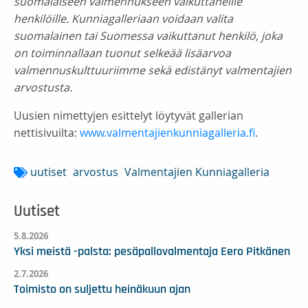
suomalaiseen valmennukseen vaikuttaneille
henkilöille. Kunniagalleriaan voidaan valita
suomalainen tai Suomessa vaikuttanut henkilö, joka
on toiminnallaan tuonut selkeää lisäarvoa
valmennuskulttuuriimme sekä edistänyt valmentajien
arvostusta.
Uusien nimettyjen esittelyt löytyvät gallerian
nettisivuilta:
www.valmentajienkunniagalleria.fi
.
uutiset
arvostus
Valmentajien Kunniagalleria
Uutiset
5.8.2026
Yksi meistä -palsta: pesäpallovalmentaja Eero Pitkänen
2.7.2026
Toimisto on suljettu heinäkuun ajan