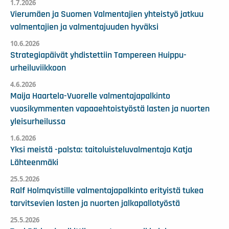
1.7.2026
Vierumäen ja Suomen Valmentajien yhteistyö jatkuu
valmentajien ja valmentajuuden hyväksi
10.6.2026
Strategiapäivät yhdistettiin Tampereen Huippu-
urheiluviikkoon
4.6.2026
Maija Haartela-Vuorelle valmentajapalkinto
vuosikymmenten vapaaehtoistyöstä lasten ja nuorten
yleisurheilussa
1.6.2026
Yksi meistä -palsta: taitoluisteluvalmentaja Katja
Lähteenmäki
25.5.2026
Ralf Holmqvistille valmentajapalkinto erityistä tukea
tarvitsevien lasten ja nuorten jalkapallotyöstä
25.5.2026