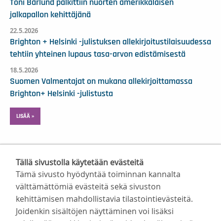
Toni Bärlund palkittiin nuorten amerikkalaisen
jalkapallon kehittäjänä
22.5.2026
Brighton + Helsinki -julistuksen allekirjoitustilaisuudessa
tehtiin yhteinen lupaus tasa-arvon edistämisestä
18.5.2026
Suomen Valmentajat on mukana allekirjoittamassa
Brighton+ Helsinki -julistusta
LISÄÄ »
Tällä sivustolla käytetään evästeitä
Tämä sivusto hyödyntää toiminnan kannalta
välttämättömiä evästeitä sekä sivuston
kehittämisen mahdollistavia tilastointievästeitä.
Suomen Valmentajat ry
Joidenkin sisältöjen näyttäminen voi lisäksi
Valimotie 10, 00380 Helsinki