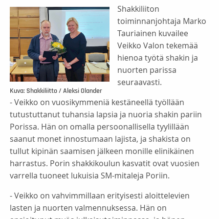
Shakkiliiton
toiminnanjohtaja Marko
Tauriainen kuvailee
Veikko Valon tekemää
hienoa työtä shakin ja
nuorten parissa
seuraavasti.
Kuva: Shakkiliitto / Aleksi Olander
- Veikko on vuosikymmeniä kestäneellä työllään
tutustuttanut tuhansia lapsia ja nuoria shakin pariin
Porissa. Hän on omalla persoonallisella tyylillään
saanut monet innostumaan lajista, ja shakista on
tullut kipinän saamisen jälkeen monille elinikäinen
harrastus. Porin shakkikoulun kasvatit ovat vuosien
varrella tuoneet lukuisia SM-mitaleja Poriin.
- Veikko on vahvimmillaan erityisesti aloittelevien
lasten ja nuorten valmennuksessa. Hän on