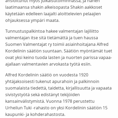
ansioitunut myös julkaisutoiminnassa, ja hänen
laatimaansa shakin alkeisopasta Shakin aakkoset
käytetään edelleen laajalti aloittelevien pelaajien
ohjauksessa ympäri maata.
Tunnustuspalkintoa hakee valmentajan lajiliitto
valmentajan itse sitä tietämättä ja tuen haussa
Suomen Valmentajat ry toimii asiainhoitajana Alfred
Kordelinin säätiön suuntaan. Säätiön myöntämät tuet
ovat yksi keino tuoda lasten ja nuorten parissa vapaa-
ajallaan valmentavien arvokasta työtä esiin.
Alfred Kordelinin säätiö on vuodesta 1920
yhtäjaksoisesti tukenut apurahoin ja palkinnoin
suomalaista tiedettä, taidetta, kirjallisuutta ja vapaata
sivistystyötä sekä edistänyt tekijöiden
kansainvälistymistä. Vuonna 1978 perustettu
Urheilun Tuki -rahasto on yksi Kordelinin säätiön 15
kaupunki- ja kohderahastosta.