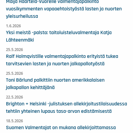
Maija Haartela-Vuorelle valmentajapalkinto
vuosikymmenten vapaaehtoistyöstä lasten ja nuorten
yleisurheilussa
1.6.2026
Yksi meistä -palsta: taitoluisteluvalmentaja Katja
Lähteenmäki
25.5.2026
Ralf Holmqvistille valmentajapalkinto erityistä tukea
tarvitsevien lasten ja nuorten jalkapallotyöstä
25.5.2026
Toni Bärlund palkittiin nuorten amerikkalaisen
jalkapallon kehittäjänä
22.5.2026
Brighton + Helsinki -julistuksen allekirjoitustilaisuudessa
tehtiin yhteinen lupaus tasa-arvon edistämisestä
18.5.2026
Suomen Valmentajat on mukana allekirjoittamassa