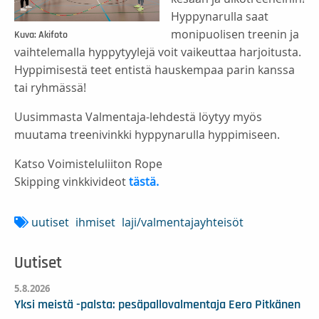
Hyppynarulla saat
monipuolisen treenin ja
Kuva: Akifoto
vaihtelemalla hyppytyylejä voit vaikeuttaa harjoitusta.
Hyppimisestä teet entistä hauskempaa parin kanssa
tai ryhmässä!
Uusimmasta Valmentaja-lehdestä löytyy myös
muutama treenivinkki hyppynarulla hyppimiseen.
Katso Voimisteluliiton Rope
Skipping vinkkivideot
tästä.
uutiset
ihmiset
laji/valmentajayhteisöt
Uutiset
5.8.2026
Yksi meistä -palsta: pesäpallovalmentaja Eero Pitkänen