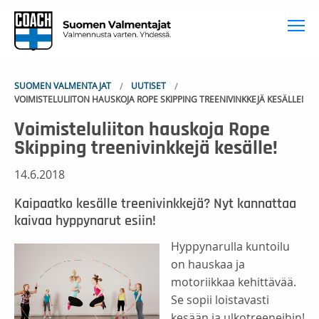
To
SUOMEN VALMENTAJAT
UUTISET
VOIMISTELULIITON HAUSKOJA ROPE SKIPPING TREENIVINKKEJÄ KESÄLLE!
Voimisteluliiton hauskoja Rope
Skipping treenivinkkejä kesälle!
14.6.2018
Kaipaatko kesälle treenivinkkejä? Nyt kannattaa
kaivaa hyppynarut esiin!
Hyppynarulla kuntoilu
on hauskaa ja
motoriikkaa kehittävää.
Se sopii loistavasti
kesään ja ulkotreeneihin!