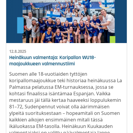
12.8.2025
Heinäkuun valmentaja: Koripallon WU18-
maajoukkueen valmennustiimi
Suomen alle 18-vuotiaiden tyttöjen
koripallomaajoukkue teki historiaa heinäkuussa La
Palmassa pelatussa EM-turnauksessa, jossa se
kohtasi finaalissa isäntämaa Espanjan. Vaikka
mestaruus jäi tällä kertaa haaveeksi loppulukemin
81–72, Sudenpennut voivat olla äärimmäisen
ylpeitä suorituksestaan – hopeamitali on Suomen
kaikkien aikojen ensimmäinen mitali tässä
ikäluokassa EM-tasolla. Heinäkuun Kuukauden
valmentajaksi on valittu päävalmentaja Janne