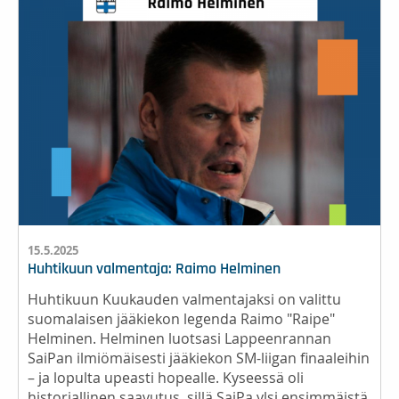
15.5.2025
Huhtikuun valmentaja: Raimo Helminen
Huhtikuun Kuukauden valmentajaksi on valittu
suomalaisen jääkiekon legenda Raimo "Raipe"
Helminen. Helminen luotsasi Lappeenrannan
SaiPan ilmiömäisesti jääkiekon SM-liigan finaaleihin
– ja lopulta upeasti hopealle. Kyseessä oli
historiallinen saavutus, sillä SaiPa ylsi ensimmäistä