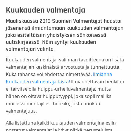
Kuukauden valmentaja
Maaliskuussa 2013 Suomen Valmentajat haastoi
jäsenensä ilmiantamaan kuukauden valmentajan,
joka esiteltäisiin yhdistyksen sähköisessä
uutiskirjeessä. Näin syntyi kuukauden
valmentajan valinta.
Kuukauden valmentaja -valinnan tavoitteena on lisätä
valmentajien keskinäistä arvostusta ja tunnettuutta.
Kuka tahansa voi ehdottaa nimettävää.
Ilmianna
Kuukauden valmentaja tästä!
Ilmiannettavan henkilön
ei tarvitse olla huippu-urheiluvalmentaja, mutta
hänen on oltava huipputyyppi, joka sopii malliksi
muille valmentajille – henkilö, josta huokuu
valmentajuus.
Alla listattuna kaikki kuukauden valmentajina esiin
nostetut valmentajat ja lyhyt pätkä perusteluista