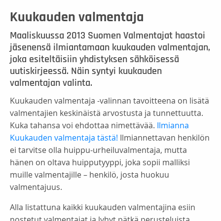
Kuukauden valmentaja
Maaliskuussa 2013 Suomen Valmentajat haastoi
jäsenensä ilmiantamaan kuukauden valmentajan,
joka esiteltäisiin yhdistyksen sähköisessä
uutiskirjeessä. Näin syntyi kuukauden
valmentajan valinta.
Kuukauden valmentaja -valinnan tavoitteena on lisätä
valmentajien keskinäistä arvostusta ja tunnettuutta.
Kuka tahansa voi ehdottaa nimettävää.
Ilmianna
Kuukauden valmentaja tästä!
Ilmiannettavan henkilön
ei tarvitse olla huippu-urheiluvalmentaja, mutta
hänen on oltava huipputyyppi, joka sopii malliksi
muille valmentajille – henkilö, josta huokuu
valmentajuus.
Alla listattuna kaikki kuukauden valmentajina esiin
nostetut valmentajat ja lyhyt pätkä perusteluista