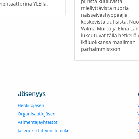
piiristä kuuluvista
entaattorina YLEllä.
miellyttävistä nuoria
naisseiväshyppääjiä
koskevista uutisista. Nuo
Wilma Murto ja Elina La
lukeutuvat tällä hetkell
ikäluokkansa maailman
parhaimmistoon.
Jäsenyys
Henkilöjäsen
Organisaatiojäsen
Valmentajayhteisöt
Jäseneksi liittymislomake