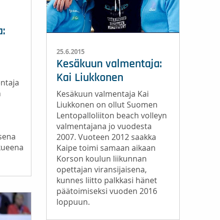
a:
25.6.2015
Kesäkuun valmentaja:
Kai Liukkonen
ntaja
n
Kesäkuun valmentaja Kai
Liukkonen on ollut Suomen
Lentopalloliiton beach volleyn
valmentajana jo vuodesta
sena
2007. Vuoteen 2012 saakka
kueena
Kaipe toimi samaan aikaan
Korson koulun liikunnan
opettajan viransijaisena,
kunnes liitto palkkasi hänet
päätoimiseksi vuoden 2016
loppuun.