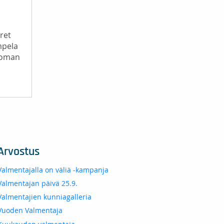
ret
mpela
ä oman
Arvostus
Valmentajalla on väliä -kampanja
Valmentajan päivä 25.9.
Valmentajien kunniagalleria
Vuoden Valmentaja