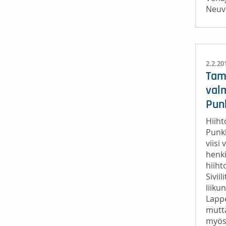
Neuvo
2.2.20
Tam
val
Pun
Hiih
Punkk
viisi
henk
hiiht
Sivii
liiku
Lapp
mutt
myös