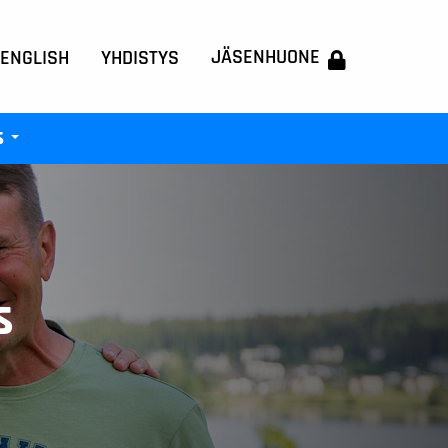
JÄSENHUONE
 ENGLISH
YHDISTYS
s
+
s