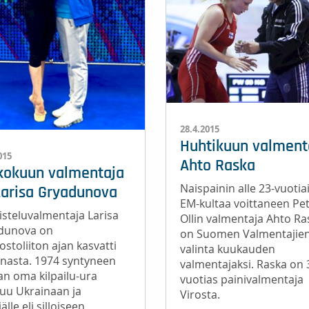
28.4.2015
Huhtikuun valment
015
Ahto Raska
kokuun valmentaja
Naispainin alle 23-vuoti
Larisa Gryadunova
EM-kultaa voittaneen Pe
steluvalmentaja Larisa
Ollin valmentaja Ahto Ra
dunova on
on Suomen Valmentajie
stoliiton ajan kasvatti
valinta kuukauden
nasta. 1974 syntyneen
valmentajaksi. Raska on 
an oma kilpailu-ura
vuotias painivalmentaja
tuu Ukrainaan ja
Virosta.
älle eli silloiseen