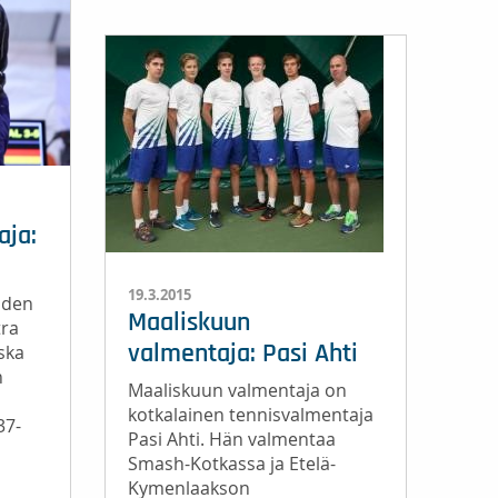
aja:
19.3.2015
aiden
Maaliskuun
tra
ska
valmentaja: Pasi Ahti
n
Maaliskuun valmentaja on
kotkalainen tennisvalmentaja
37-
Pasi Ahti. Hän valmentaa
Smash-Kotkassa ja Etelä-
Kymenlaakson