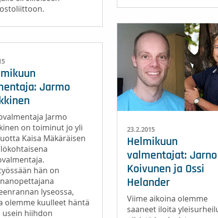
stoliittoon.
15
mikuun
mentaja: Jarmo
kkinen
tovalmentaja Jarmo
inen on toiminut jo yli
23.2.2015
 vuotta Kaisa Mäkäräisen
Helmikuun
ilökohtaisena
valmentajat: Jarno
ovalmentaja.
Koivunen ja Ossi
lityössään hän on
nnanopettajana
Helander
eenrannan lyseossa,
Viime aikoina olemme
a olemme kuulleet häntä
saaneet iloita yleisurhei
 usein hiihdon