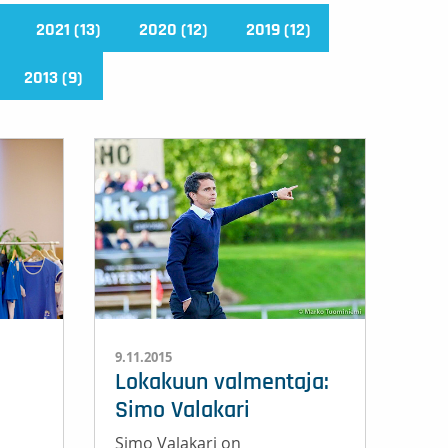
2021 (13)
2020 (12)
2019 (12)
2013 (9)
9.11.2015
Lokakuun valmentaja:
Simo Valakari
Simo Valakari on