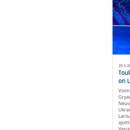
29.5.2
Tou
on 
Voimi
Grya
Neuvo
Ukrai
Laris
ajoit
Venäj