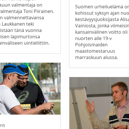
ukuun valmentaja on
Suomen urheiluelämä o
valmentaja Toni Piirainen.
kohissut syksyn ajan nu
n valmennettavansa
kestävyysjuoksijasta Alis
 Laukkanen teki
Vainiosta, jonka viimeisi
eistään tänä vuonna
kansainvälinen voitto oli
lisen läpimurtonsa
nuorten alle 19-v
inväliseen uintieliittiin.
Pohjoismaiden
maastomestaruus
marraskuun alussa.
015