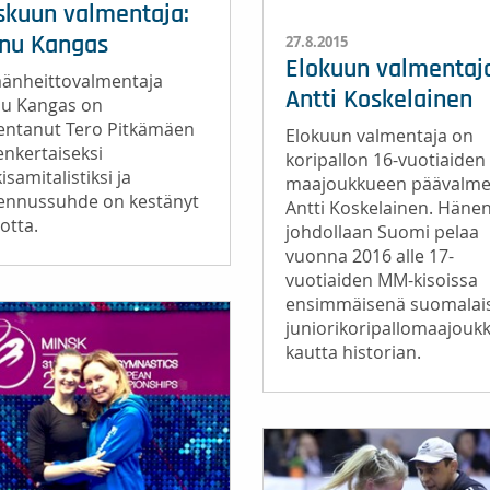
skuun valmentaja:
nu Kangas
27.8.2015
Elokuun valmentaj
äänheittovalmentaja
Antti Koskelainen
u Kangas on
entanut Tero Pitkämäen
Elokuun valmentaja on
enkertaiseksi
koripallon 16-vuotiaiden
isamitalistiksi ja
maajoukkueen päävalme
ennussuhde on kestänyt
Antti Koskelainen. Häne
otta.
johdollaan Suomi pelaa
vuonna 2016 alle 17-
vuotiaiden MM-kisoissa
ensimmäisenä suomalai
juniorikoripallomaajouk
kautta historian.