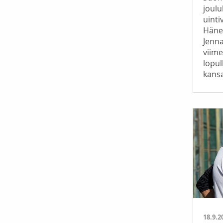
joul
uinti
Häne
Jenna
viim
lopul
kansa
18.9.2