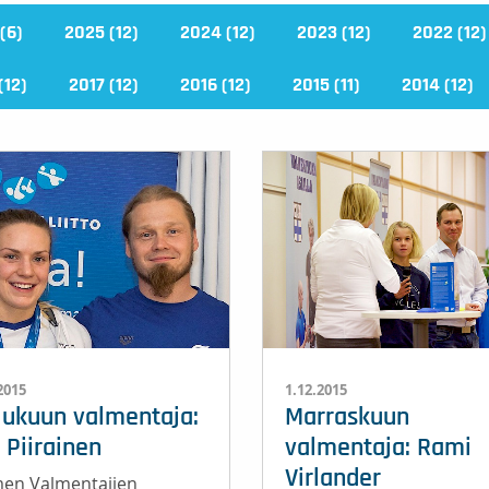
(6)
2025 (12)
2024 (12)
2023 (12)
2022 (12)
(12)
2017 (12)
2016 (12)
2015 (11)
2014 (12)
2015
1.12.2015
lukuun valmentaja:
Marraskuun
 Piirainen
valmentaja: Rami
Virlander
en Valmentajien