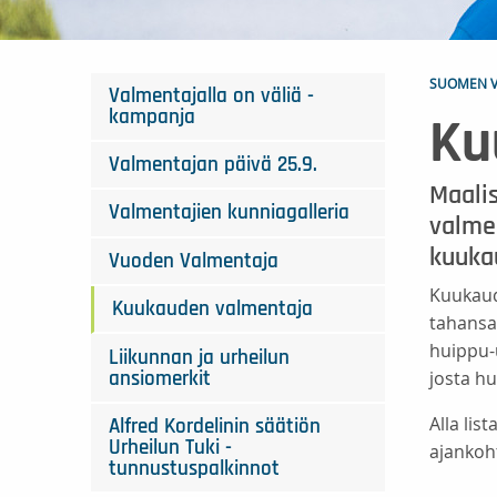
SUOMEN V
Valmentajalla on väliä -
kampanja
Ku
Valmentajan päivä 25.9.
Maali
Valmentajien kunniagalleria
valmen
kuuka
Vuoden Valmentaja
Kuukaud
Kuukauden valmentaja
tahansa
huippu-u
Liikunnan ja urheilun
josta h
ansiomerkit
Alla lis
Alfred Kordelinin säätiön
Urheilun Tuki -
ajankoh
tunnustuspalkinnot