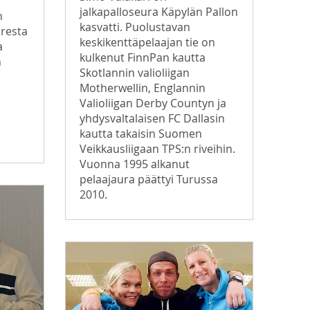
jalkapalloseura Käpylän Pallon
n
kasvatti. Puolustavan
oresta
keskikenttäpelaajan tie on
a
kulkenut FinnPan kautta
n
Skotlannin valioliigan
Motherwellin, Englannin
Valioliigan Derby Countyn ja
yhdysvaltalaisen FC Dallasin
kautta takaisin Suomen
Veikkausliigaan TPS:n riveihin.
Vuonna 1995 alkanut
pelaajaura päättyi Turussa
2010.