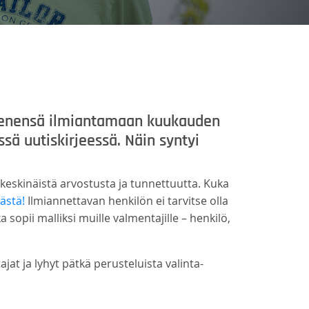
senensä ilmiantamaan kuukauden
ssä uutiskirjeessä. Näin syntyi
keskinäistä arvostusta ja tunnettuutta. Kuka
ästä!
Ilmiannettavan henkilön ei tarvitse olla
opii malliksi muille valmentajille – henkilö,
jat ja lyhyt pätkä perusteluista valinta-