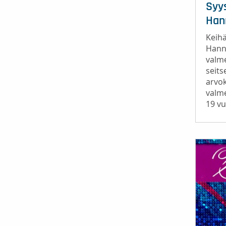
Syy
Han
Keih
Hann
valm
seits
arvok
valm
19 vu