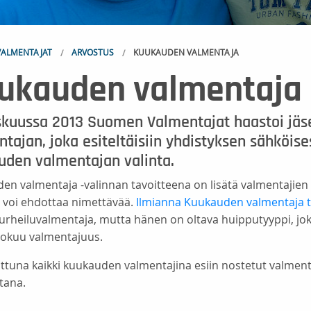
ALMENTAJAT
ARVOSTUS
KUUKAUDEN VALMENTAJA
ukauden valmentaja
skuussa 2013 Suomen Valmentajat haastoi jä
tajan, joka esiteltäisiin yhdistyksen sähköise
uden valmentajan valinta.
en valmentaja -valinnan tavoitteena on lisätä valmentajien 
 voi ehdottaa nimettävää.
Ilmianna Kuukauden valmentaja t
rheiluvalmentaja, mutta hänen on oltava huipputyyppi, joka s
uokuu valmentajuus.
tattuna kaikki kuukauden valmentajina esiin nostetut valmenta
tana.