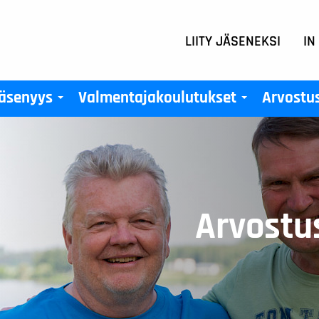
LIITY JÄSENEKSI
IN
äsenyys
Valmentajakoulutukset
Arvostu
+
+
Arvostu