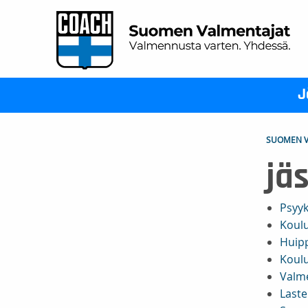
J
SUOMEN V
jä
Psyyk
Koulu
Huipp
Koulu
Valme
Laste