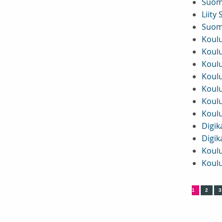
Suome
Liity
Suome
Koulu
Koulu
Koulu
Koulu
Koulu
Koulu
Koulu
Digik
Digik
Koulu
Koulu
1
2
3