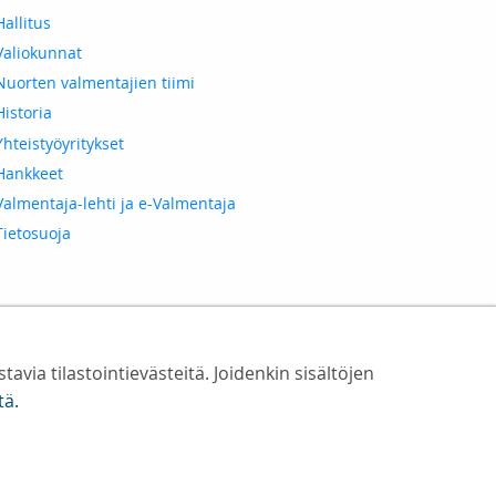
Hallitus
Valiokunnat
Nuorten valmentajien tiimi
Historia
Yhteistyöyritykset
Hankkeet
Valmentaja-lehti ja e-Valmentaja
Tietosuoja
ia tilastointievästeitä. Joidenkin sisältöjen
​​​