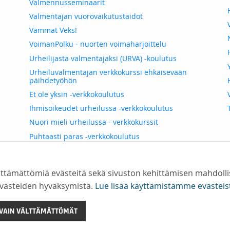
Valmennusseminaarit
Valmentajan vuorovaikutustaidot
Vammat Veks!
VoimanPolku - nuorten voimaharjoittelu
Urheilijasta valmentajaksi (URVA) -koulutus
Urheiluvalmentajan verkkokurssi ehkäisevään
päihdetyöhön
Et ole yksin -verkkokoulutus
Ihmisoikeudet urheilussa -verkkokoulutus
Nuori mieli urheilussa - verkkokurssit
Puhtaasti paras -verkkokoulutus
Reilusti paras -verkkokoulutus
Vastuullinen valmentaja -verkkokoulutus
ämättömiä evästeitä sekä sivuston kehittämisen mahdollistav
Muut koulutukset
ievästeiden hyväksymistä.
Lue lisää käyttämistämme evästeistä.​​​
Koulutusten yleiset ehdot
Koulutusmateriaaleja
 VAIN VÄLTTÄMÄTTÖMÄT