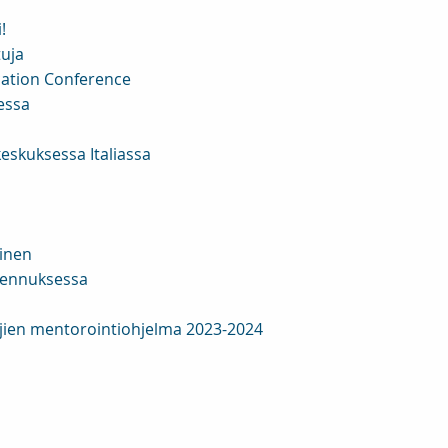
!
tuja
cation Conference
essa
-keskuksessa Italiassa
inen
lmennuksessa
tajien mentorointiohjelma 2023-2024