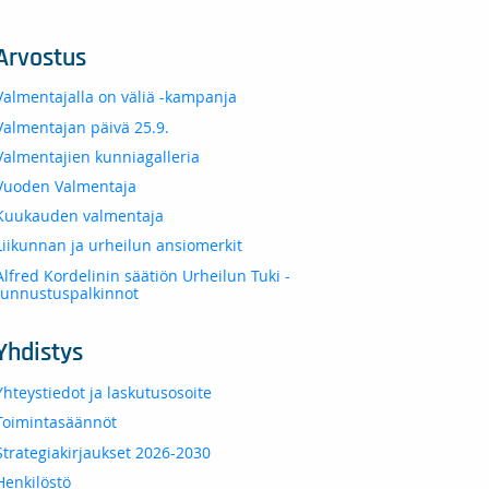
Arvostus
Valmentajalla on väliä -kampanja
Valmentajan päivä 25.9.
Valmentajien kunniagalleria
Vuoden Valmentaja
Kuukauden valmentaja
Liikunnan ja urheilun ansiomerkit
Alfred Kordelinin säätiön Urheilun Tuki -
tunnustuspalkinnot
Yhdistys
Yhteystiedot ja laskutusosoite
Toimintasäännöt
Strategiakirjaukset 2026-2030
Henkilöstö