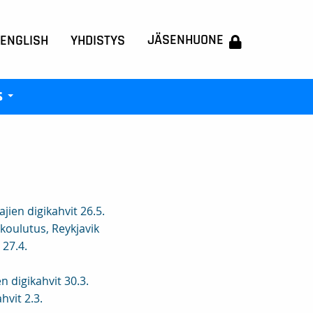
JÄSENHUONE
 ENGLISH
YHDISTYS
s
+
en digikahvit 26.5.
koulutus, Reykjavik
27.4.
 digikahvit 30.3.
vit 2.3.