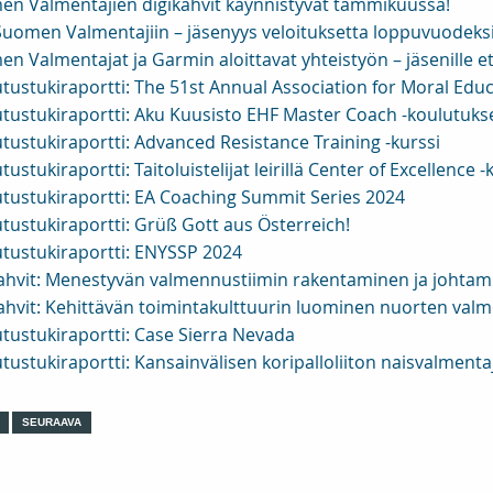
n Valmentajien digikahvit käynnistyvät tammikuussa!
 Suomen Valmentajiin – jäsenyys veloituksetta loppuvuodeksi
n Valmentajat ja Garmin aloittavat yhteistyön – jäsenille e
tustukiraportti: The 51st Annual Association for Moral Edu
tustukiraportti: Aku Kuusisto EHF Master Coach -koulutuks
tustukiraportti: Advanced Resistance Training -kurssi
tustukiraportti: Taitoluistelijat leirillä Center of Excellence 
tustukiraportti: EA Coaching Summit Series 2024
tustukiraportti: Grüß Gott aus Österreich!
tustukiraportti: ENYSSP 2024
ahvit: Menestyvän valmennustiimin rakentaminen ja johtam
ahvit: Kehittävän toimintakulttuurin luominen nuorten va
tustukiraportti: Case Sierra Nevada
tustukiraportti: Kansainvälisen koripalloliiton naisvalmen
SEURAAVA