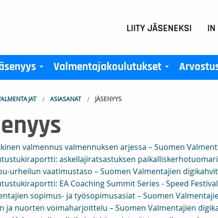
LIITY JÄSENEKSI
IN
äsenyys
Valmentajakoulutukset
Arvostu
+
+
ALMENTAJAT
ASIASANAT
JÄSENYYS
senyys
kinen valmennus valmennuksen arjessa – Suomen Valmentaji
tustukiraportti: askellajiratsastuksen paikalliskerhotuomari
u-urheilun vaatimustaso – Suomen Valmentajien digikahvit 
tustukiraportti: EA Coaching Summit Series - Speed Festival
ntajien sopimus- ja työsopimusasiat – Suomen Valmentajien
n ja nuorten voimaharjoittelu – Suomen Valmentajien digikah