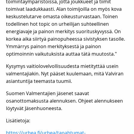
toimintaympäristöissä, jotta joukkueet ja tiimit
toimivat laadukkaasti. Alan toimijoilla on myös kova
keskustelutarve omasta oikeusturvastaan. Toinen
todellinen hot topic on urheilijan suhteellinen
energiavaje ja painon merkitys suorituskyvyssä. On
korkea aika siirtyä painopuheessa sivistyksen tasolle.
Ymmärrys painon merkityksestä ja painon
optimoinnin vaikutuksista auttaa tätä muutosta."
Kysymys vaitiolovelvollisuudesta mietityttää usein
valmentajiakin. Nyt pääset kuulemaan, mitä Valviran
asiantuntija teemasta tuumii.
Suomen Valmentajien jäsenet saavat
osanottomaksusta alennuksen.
Ohjeet alennukseen
löytyvät Jäsenhuoneesta.
Lisätietoja:
https://urhea.fi/urhea/tapahtumat-