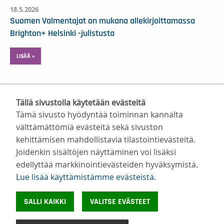
18.5.2026
Suomen Valmentajat on mukana allekirjoittamassa
Brighton+ Helsinki -julistusta
LISÄÄ »
Tällä sivustolla käytetään evästeitä
Tämä sivusto hyödyntää toiminnan kannalta
välttämättömiä evästeitä sekä sivuston
kehittämisen mahdollistavia tilastointievästeitä.
Suomen Valmentajat ry
Joidenkin sisältöjen näyttäminen voi lisäksi
Valimotie 10, 00380 Helsinki
edellyttää markkinointievästeiden hyväksymistä.
toimisto@suomenvalmentajat.fi
Lue lisää käyttämistämme evästeistä.​​​​​​
Kaikki yhteystiedot
Tietosuoja
SALLI KAIKKI
VALITSE EVÄSTEET
Evästeiden käyttö