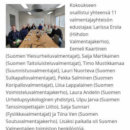
Kokoukseen
osallistui yhteensä 11
valmentajayhteisön
edustajaa: Larissa Erola
(Hiihdon
Valmentajakerho),
Eemeli Kaartinen
(Suomen Yleisurheiluvalmentajat), Saija Martikainen
(Suomen Taitoluisteluvalmentajat), Timo Mustikkamaa
(Suunnistusvalmentajat), Lauri Nuorteva (Suomen
Sulkapallovalmentajat), Pekka Salminen (Suomen
Koripallovalmentajat), Liisa Lappalainen (Suomen
Voimisteluvalmentajakerho), Laura Andelin (Suomen
Urheilupsyskologinen yhdistys), Ulpu Jarva (Suomen
Tanssinopettajain Liitto), Saija Sunnari
(Fysiikkavalmentajat) ja Tiina Ven (Suomen
Soutuvalmentajakerho). Lisäksi paikalla oli Suomen
Valmentajien toimiston henkilöstöä.