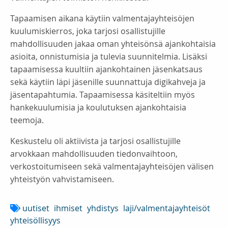
Tapaamisen aikana käytiin valmentajayhteisöjen
kuulumiskierros, joka tarjosi osallistujille
mahdollisuuden jakaa oman yhteisönsä ajankohtaisia
asioita, onnistumisia ja tulevia suunnitelmia. Lisäksi
tapaamisessa kuultiin ajankohtainen jäsenkatsaus
sekä käytiin läpi jäsenille suunnattuja digikahveja ja
jäsentapahtumia. Tapaamisessa käsiteltiin myös
hankekuulumisia ja koulutuksen ajankohtaisia
teemoja.
Keskustelu oli aktiivista ja tarjosi osallistujille
arvokkaan mahdollisuuden tiedonvaihtoon,
verkostoitumiseen sekä valmentajayhteisöjen välisen
yhteistyön vahvistamiseen.
uutiset
ihmiset
yhdistys
laji/valmentajayhteisöt
yhteisöllisyys