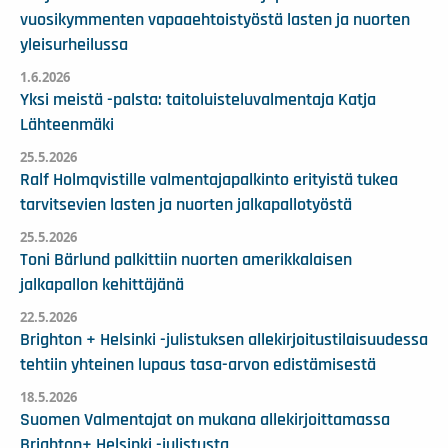
vuosikymmenten vapaaehtoistyöstä lasten ja nuorten
yleisurheilussa
1.6.2026
Yksi meistä -palsta: taitoluisteluvalmentaja Katja
Lähteenmäki
25.5.2026
Ralf Holmqvistille valmentajapalkinto erityistä tukea
tarvitsevien lasten ja nuorten jalkapallotyöstä
25.5.2026
Toni Bärlund palkittiin nuorten amerikkalaisen
jalkapallon kehittäjänä
22.5.2026
Brighton + Helsinki -julistuksen allekirjoitustilaisuudessa
tehtiin yhteinen lupaus tasa-arvon edistämisestä
18.5.2026
Suomen Valmentajat on mukana allekirjoittamassa
Brighton+ Helsinki -julistusta