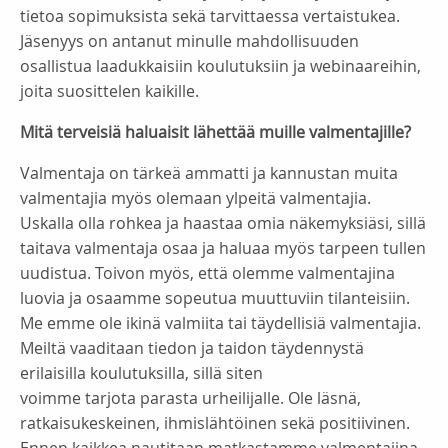
tietoa sopimuksista sekä tarvittaessa vertaistukea.
Jäsenyys on antanut minulle mahdollisuuden
osallistua laadukkaisiin koulutuksiin ja webinaareihin,
joita suosittelen kaikille.
Mitä terveisiä haluaisit lähettää muille valmentajille?
Valmentaja on tärkeä ammatti ja kannustan muita
valmentajia myös olemaan ylpeitä valmentajia.
Uskalla olla rohkea ja haastaa omia näkemyksiäsi, sillä
taitava valmentaja osaa ja haluaa myös tarpeen tullen
uudistua. Toivon myös, että olemme valmentajina
luovia ja osaamme sopeutua muuttuviin tilanteisiin.
Me emme ole ikinä valmiita tai täydellisiä valmentajia.
Meiltä vaaditaan tiedon ja taidon täydennystä
erilaisilla koulutuksilla, sillä siten
voimme tarjota parasta urheilijalle. Ole läsnä,
ratkaisukeskeinen, ihmislähtöinen sekä positiivinen.
Ennen kaikkea nautitaan matkastamme valmentajina.