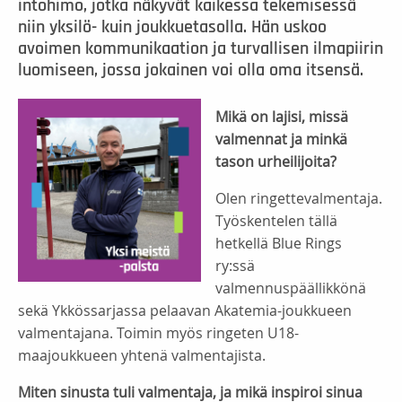
intohimo, jotka näkyvät kaikessa tekemisessä
niin yksilö- kuin joukkuetasolla. Hän uskoo
avoimen kommunikaation ja turvallisen ilmapiirin
luomiseen, jossa jokainen voi olla oma itsensä.
Mikä on lajisi, missä
valmennat ja minkä
tason urheilijoita?
Olen ringettevalmentaja.
Työskentelen tällä
hetkellä Blue Rings
ry:ssä
valmennuspäällikkönä
sekä Ykkössarjassa pelaavan Akatemia-joukkueen
valmentajana. Toimin myös ringeten U18-
maajoukkueen yhtenä valmentajista.
Miten sinusta tuli valmentaja, ja mikä inspiroi sinua