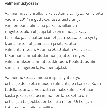
valmennustyössä?
Valmennusurani alkoi aika sattumalta. Tyttäreni aloitti
vuonna 2017 ringettekoulussa luistelun ja
vanhempana olin aina paikalla. Silloinen
ringettekoulun ohjaaja lähestyi minua ja kysyi
tulisinko jäälle auttamaan ohjaamisessa. Siitä syntyi
kipinä lasten ohjaamiseen ja sitä kautta
valmentamiseen. Vuonna 2020 aloitin Varalassa
Liikunnan ammattitutkinnon ja jatkoin myös
valmennuksen ammattitutkintoon. Kouluttauduin
samalla ringeten lajivalmentajaksi.
Valmennuksessa minua inspiroi yhteistyö
urheilijoiden sekä muiden valmentajien kanssa. Koen
todella suurta arvostusta eri näkökulmia kohtaan,
koska jokaisessa perimmäinen lähtökohta on
urheilijan tai joukkueen kehittäminen. Urheilijan
kehittyminen niin urheilijana