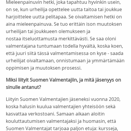
Mieleenpainuvin hetki, joka tapahtuu hyvinkin usein,
on se, kun urheilija opettelee uutta taitoa tai joukkue
harjoittelee uutta pelitapaa. Se oivaltamisen hetki on
aina mieleenpainuva. Se tuo erittäin ison muutoksen
urheilijan tai joukkueen olemukseen ja
nostaa itseluottamusta merkittävästi. Se saa oloni
valmentajana tuntumaan todella hyvältä, koska koen,
että juuri siitä tässä valmentamisessa on kyse - saada
urheilijat oivaltamaan, onnistumaan ja ymmärtämään
oppimisen ja muutoksen prosessi.
Miksi liityit Suomen Valmentajiin, ja mitä jäsenyys on
sinulle antanut?
Liityin Suomen Valmentajien jäseneksi vuonna 2020,
koska halusin kuulua valmentajien yhteisöön sekä
kasvattaa verkostoani. Samaan aikaan aloitin
kouluttautumisen valmentajaksi ja huomasin, että
Suomen Valmentajat tarjoaa paljon etuja: kursseja,