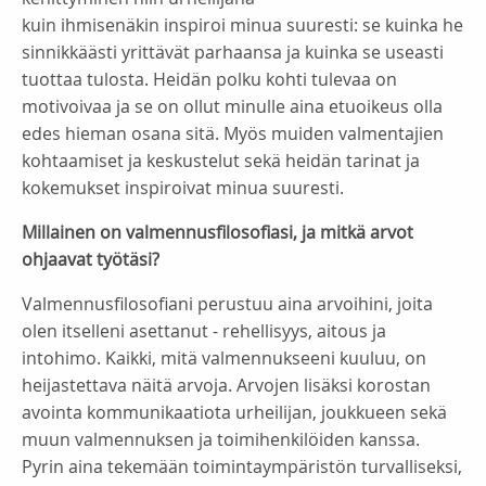
kuin ihmisenäkin inspiroi minua suuresti: se kuinka he
sinnikkäästi yrittävät parhaansa ja kuinka se useasti
tuottaa tulosta. Heidän polku kohti tulevaa on
motivoivaa ja se on ollut minulle aina etuoikeus olla
edes hieman osana sitä. Myös muiden valmentajien
kohtaamiset ja keskustelut sekä heidän tarinat ja
kokemukset inspiroivat minua suuresti.
Millainen on valmennusfilosofiasi, ja mitkä arvot
ohjaavat työtäsi?
Valmennusfilosofiani perustuu aina arvoihini, joita
olen itselleni asettanut - rehellisyys, aitous ja
intohimo. Kaikki, mitä valmennukseeni kuuluu, on
heijastettava näitä arvoja. Arvojen lisäksi korostan
avointa kommunikaatiota urheilijan, joukkueen sekä
muun valmennuksen ja toimihenkilöiden kanssa.
Pyrin aina tekemään toimintaympäristön turvalliseksi,