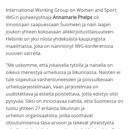
International Working Group on Women and Sport
IWG:n puheenjohtaja
Annamarie Phelps
oli
innoissaan saapuessaan Suomeen ja näin laajan
joukon yhteen kokoavaan allekirjoitustilaisuuteen.
Helsinki on yksi niistä yhdeksästä kaupungista
maailmassa, joka on isännöinyt IWG-konferenssia
vuosien varrella.
”Me uskomme, että jokaisella tytöllä ja naisella on
oikeus menestyä urheilussa ja liikunnassa. Naisten ei
tule sopeutua vanhentuneeseen ja poissulkevaan
urheilujärjestelmään, vaan järjestelmää on
uudistettava ja esteitä poistettava, jotta edistys olisi
pysyvää. Siksi on innostavaa nähdä, että Suomessa on
tuotu yhteen 27 erilaista liikunnan ja
urheilun organisaatiota, jotka osoittavat
sitoutumisensa tasa-arvoon ja tekevät yhteistyötä