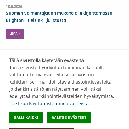
18.5.2026
Suomen Valmentajat on mukana allekirjoittamassa
Brighton+ Helsinki -julistusta
LISÄÄ »
Tällä sivustolla käytetään evästeitä
Tämä sivusto hyödyntää toiminnan kannalta
välttämättömiä evästeitä sekä sivuston
kehittämisen mahdollistavia tilastointievästeitä.
Suomen Valmentajat ry
Joidenkin sisältöjen näyttäminen voi lisäksi
Valimotie 10, 00380 Helsinki
edellyttää markkinointievästeiden hyväksymistä.
toimisto@suomenvalmentajat.fi
Lue lisää käyttämistämme evästeistä.​​​​​​
Kaikki yhteystiedot
Tietosuoja
SALLI KAIKKI
VALITSE EVÄSTEET
Evästeiden käyttö