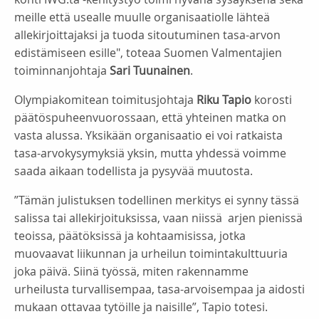
meille että usealle muulle organisaatiolle lähteä
allekirjoittajaksi ja tuoda sitoutuminen tasa-arvon
edistämiseen esille", toteaa Suomen Valmentajien
toiminnanjohtaja
Sari Tuunainen
.
Olympiakomitean toimitusjohtaja
Riku Tapio
korosti
päätöspuheenvuorossaan, että yhteinen matka on
vasta alussa. Yksikään organisaatio ei voi ratkaista
tasa-arvokysymyksiä yksin, mutta yhdessä voimme
saada aikaan todellista ja pysyvää muutosta.
”Tämän julistuksen todellinen merkitys ei synny tässä
salissa tai allekirjoituksissa, vaan niissä arjen pienissä
teoissa, päätöksissä ja kohtaamisissa, jotka
muovaavat liikunnan ja urheilun toimintakulttuuria
joka päivä. Siinä työssä, miten rakennamme
urheilusta turvallisempaa, tasa-arvoisempaa ja aidosti
mukaan ottavaa tytöille ja naisille”, Tapio totesi.