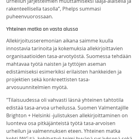
urheilun järjestelmien muuttamiseksi laaja-alaisella ja
rakenteellisella tasolla”, Phelps summasi
puheenvuorossaan.
Yhteinen matka on vasta alussa
Allekirjoitusseremonian aikana saimme kuulla
innostavia tarinoita ja kokemuksia allekirjoittavien
organisaatioiden tasa-arvotyöstä. Suomessa tehdään
mahtavaa työtä naisten ja tyttöjen aseman
edistämiseksi esimerkiksi erilaisten hankkeiden ja
projektien sekä konkreettisten tasa-
arvosuunnitelmien myötä.
"Tilaisuudessa oli vahvasti läsnä yhteinen tahtotila
edistää tasa-arvoa urheilussa. Suomen Valmentajille
Brighton + Helsinki -julistuksen allekirjoittaminen on
luonteva osa pitkäjänteistä työtä tasa-arvoisen
urheilun ja valmennuksen eteen. Yhteinen matka
kohti IWG:tä -kehitystyö toimi hyvänä sysäyksenä sekä