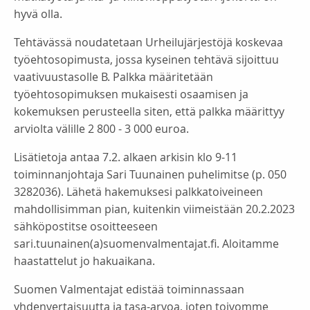
hyvä olla.
Tehtävässä noudatetaan Urheilujärjestöjä koskevaa
työehtosopimusta, jossa kyseinen tehtävä sijoittuu
vaativuustasolle B. Palkka määritetään
työehtosopimuksen mukaisesti osaamisen ja
kokemuksen perusteella siten, että palkka määrittyy
arviolta välille 2 800 - 3 000 euroa.
Lisätietoja antaa 7.2. alkaen arkisin klo 9-11
toiminnanjohtaja Sari Tuunainen puhelimitse (p. 050
3282036). Lähetä hakemuksesi palkkatoiveineen
mahdollisimman pian, kuitenkin viimeistään 20.2.2023
sähköpostitse osoitteeseen
sari.tuunainen(a)suomenvalmentajat.fi. Aloitamme
haastattelut jo hakuaikana.
Suomen Valmentajat edistää toiminnassaan
yhdenvertaisuutta ja tasa-arvoa, joten toivomme