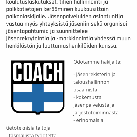
koulutuslaskutukset, tilien hallinnointi ja
palkkatietojen kerääminen kuukausittain
palkanlaskijalle. Jäsenpalveluiden asiantuntija
vastaa myös yhteyksistä jäseniin sekä organisoi
jäsentapahtumia ja suunnittelee
jäsenrekrytointia ja -markkinointia yhdessä muun
henkilöstön ja luottamushenkilöiden kanssa.
Odotamme hakijalta:
- jäsenrekisterin ja
taloushallinnon
osaamista
- kokemusta
jäsenpalvelusta ja
järjestötoiminnasta
- erinomaisia
tietoteknisiä taitoja
- täsmällistä työotetta