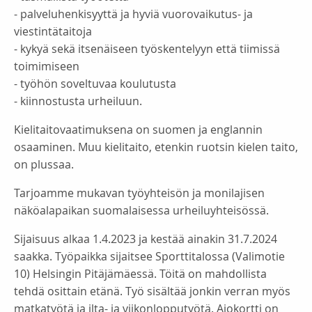
- palveluhenkisyyttä ja hyviä vuorovaikutus- ja
viestintätaitoja
- kykyä sekä itsenäiseen työskentelyyn että tiimissä
toimimiseen
- työhön soveltuvaa koulutusta
- kiinnostusta urheiluun.
Kielitaitovaatimuksena on suomen ja englannin
osaaminen. Muu kielitaito, etenkin ruotsin kielen taito,
on plussaa.
Tarjoamme mukavan työyhteisön ja monilajisen
näköalapaikan suomalaisessa urheiluyhteisössä.
Sijaisuus alkaa 1.4.2023 ja kestää ainakin 31.7.2024
saakka. Työpaikka sijaitsee Sporttitalossa (Valimotie
10) Helsingin Pitäjämäessä. Töitä on mahdollista
tehdä osittain etänä. Työ sisältää jonkin verran myös
matkatyötä ja ilta- ja viikonlopputyötä. Ajokortti on