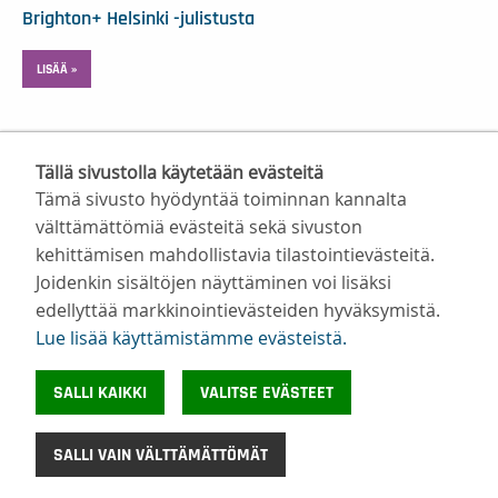
Brighton+ Helsinki -julistusta
LISÄÄ »
Tällä sivustolla käytetään evästeitä
Tämä sivusto hyödyntää toiminnan kannalta
välttämättömiä evästeitä sekä sivuston
kehittämisen mahdollistavia tilastointievästeitä.
Suomen Valmentajat ry
Joidenkin sisältöjen näyttäminen voi lisäksi
Valimotie 10, 00380 Helsinki
edellyttää markkinointievästeiden hyväksymistä.
toimisto@suomenvalmentajat.fi
Lue lisää käyttämistämme evästeistä.​​​​​​
Kaikki yhteystiedot
Tietosuoja
SALLI KAIKKI
VALITSE EVÄSTEET
Evästeiden käyttö
©
Suomen Valmentajat 2026
SALLI VAIN VÄLTTÄMÄTTÖMÄT