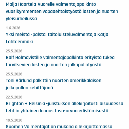
Maija Haartela-Vuorelle valmentajapalkinto
vuosikymmenten vapaaehtoistyöstä lasten ja nuorten
yleisurheilussa
1.6.2026
Yksi meistä -palsta: taitoluisteluvalmentaja Katja
Lähteenmäki
25.5.2026
Ralf Holmqvistille valmentajapalkinto erityistä tukea
tarvitsevien lasten ja nuorten jalkapallotyöstä
25.5.2026
Toni Bärlund palkittiin nuorten amerikkalaisen
jalkapallon kehittäjänä
22.5.2026
Brighton + Helsinki -julistuksen allekirjoitustilaisuudessa
tehtiin yhteinen lupaus tasa-arvon edistämisestä
18.5.2026
Suomen Valmentajat on mukana allekirjoittamassa