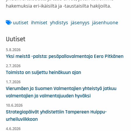
hakemuksia eri-ikäisiltä ja -taustaisilta hakijoilta.
uutiset
ihmiset
yhdistys
jäsenyys
jäsenhuone
Uutiset
5.8.2026
Yksi meistä -palsta: pesäpallovalmentaja Eero Pitkänen
2.7.2026
Toimisto on suljettu heinäkuun ajan
1.7.2026
Vierumäen ja Suomen Valmentajien yhteistyö jatkuu
valmentajien ja valmentajuuden hyväksi
10.6.2026
Strategiapäivät yhdistettiin Tampereen Huippu-
urheiluviikkoon
4.6.2026