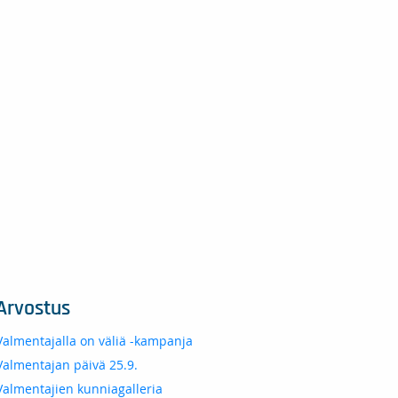
Arvostus
Valmentajalla on väliä -kampanja
Valmentajan päivä 25.9.
Valmentajien kunniagalleria