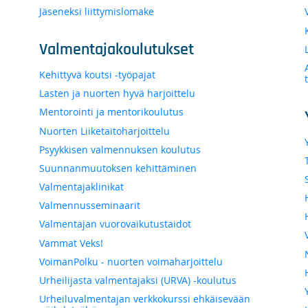
Jäseneksi liittymislomake
Valmentajakoulutukset
Kehittyvä koutsi -työpajat
Lasten ja nuorten hyvä harjoittelu
Mentorointi ja mentorikoulutus
Nuorten Liiketaitoharjoittelu
Psyykkisen valmennuksen koulutus
Suunnanmuutoksen kehittäminen
Valmentajaklinikat
Valmennusseminaarit
Valmentajan vuorovaikutustaidot
Vammat Veks!
VoimanPolku - nuorten voimaharjoittelu
Urheilijasta valmentajaksi (URVA) -koulutus
Urheiluvalmentajan verkkokurssi ehkäisevään