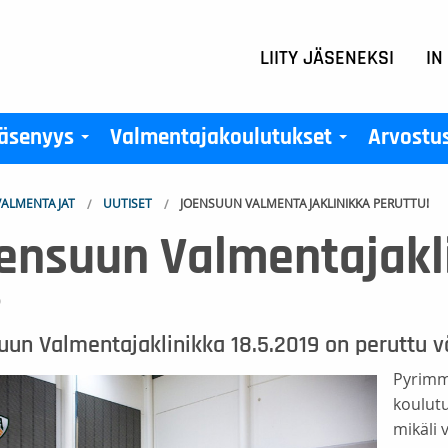
LIITY JÄSENEKSI
IN
äsenyys
Valmentajakoulutukset
Arvostu
+
+
ALMENTAJAT
UUTISET
JOENSUUN VALMENTAJAKLINIKKA PERUTTU!
ensuun Valmentajakli
9
un Valmentajaklinikka 18.5.2019 on peruttu v
Pyrimm
koulut
mikäli 