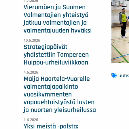
1.7.2026
Vierumäen ja Suomen
Valmentajien yhteistyö
jatkuu valmentajien ja
valmentajuuden hyväksi
10.6.2026
Strategiapäivät
yhdistettiin Tampereen
Huippu-urheiluviikkoon
4.6.2026
uuti
Maija Haartela-Vuorelle
valmentajapalkinto
vuosikymmenten
vapaaehtoistyöstä lasten
ja nuorten yleisurheilussa
1.6.2026
Yksi meistä -palsta: