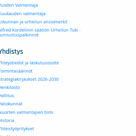
Vuoden Valmentaja
Kuukauden valmentaja
Liikunnan ja urheilun ansiomerkit
Alfred Kordelinin säätiön Urheilun Tuki -
tunnustuspalkinnot
Yhdistys
Yhteystiedot ja laskutusosoite
Toimintasäännöt
Strategiakirjaukset 2026-2030
Henkilöstö
Hallitus
Valiokunnat
Nuorten valmentajien tiimi
Historia
Yhteistyöyritykset