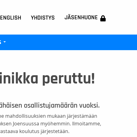
JÄSENHUONE
 ENGLISH
YHDISTYS
s
+
nikka peruttu!
ähäisen osallistujamäärän vuoksi.
e mahdollisuuksien mukaan järjestämään
uksen Joensuussa myöhemmin. Ilmoitamme,
vastaava koulutus järjestetään.