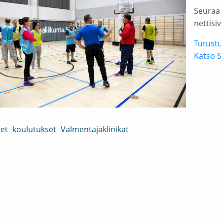
Seuraa
nettisiv
Tutust
Katso 
set
koulutukset
Valmentajaklinikat