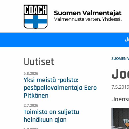
J
SUOMEN V
Uutiset
Jo
5.8.2026
Yksi meistä -palsta:
7.5.201
pesäpallovalmentaja Eero
Pitkänen
Joensu
2.7.2026
Toimisto on suljettu
heinäkuun ajan