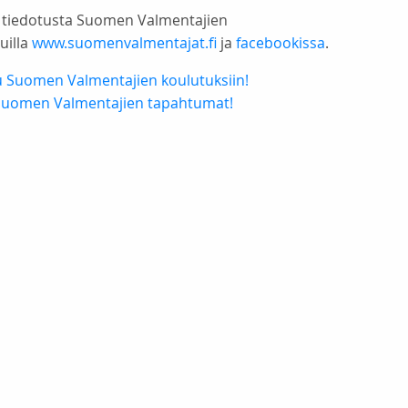
 tiedotusta Suomen Valmentajien
uilla
www.suomenvalmentajat.fi
ja
facebookissa
.
u Suomen Valmentajien koulutuksiin!
Suomen Valmentajien tapahtumat!