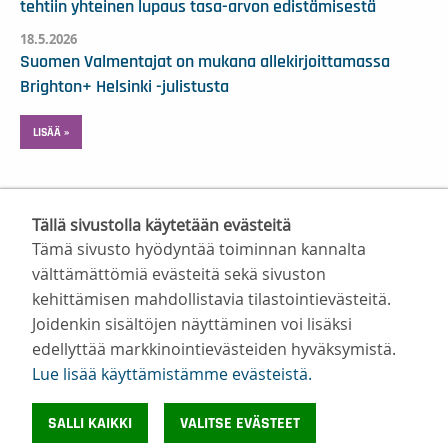
tehtiin yhteinen lupaus tasa-arvon edistämisestä
18.5.2026
Suomen Valmentajat on mukana allekirjoittamassa
Brighton+ Helsinki -julistusta
LISÄÄ »
Tällä sivustolla käytetään evästeitä
Tämä sivusto hyödyntää toiminnan kannalta
välttämättömiä evästeitä sekä sivuston
kehittämisen mahdollistavia tilastointievästeitä.
Suomen Valmentajat ry
Joidenkin sisältöjen näyttäminen voi lisäksi
Valimotie 10, 00380 Helsinki
edellyttää markkinointievästeiden hyväksymistä.
toimisto@suomenvalmentajat.fi
Lue lisää käyttämistämme evästeistä.​​​​​​
Kaikki yhteystiedot
Tietosuoja
SALLI KAIKKI
VALITSE EVÄSTEET
Evästeiden käyttö