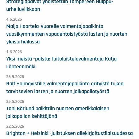
Strategiapäivät yhdistettiin Tampereen Huippu-
urheiluviikkoon
4.6.2026
Maija Haartela-Vuorelle valmentajapalkinto
vuosikymmenten vapaaehtoistyöstä lasten ja nuorten
yleisurheilussa
1.6.2026
Yksi meistä -palsta: taitoluisteluvalmentaja Katja
Lähteenmäki
25.5.2026
Ralf Holmqvistille valmentajapalkinto erityistä tukea
tarvitsevien lasten ja nuorten jalkapallotyöstä
25.5.2026
Toni Bärlund palkittiin nuorten amerikkalaisen
jalkapallon kehittäjänä
22.5.2026
Brighton + Helsinki -julistuksen allekirjoitustilaisuudessa