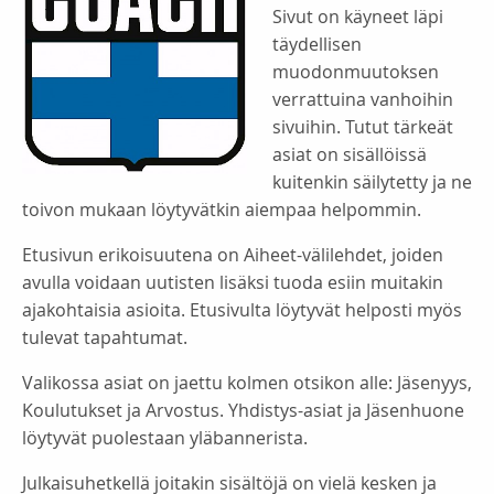
Sivut on käyneet läpi
täydellisen
muodonmuutoksen
verrattuina vanhoihin
sivuihin. Tutut tärkeät
asiat on sisällöissä
kuitenkin säilytetty ja ne
toivon mukaan löytyvätkin aiempaa helpommin.
Etusivun erikoisuutena on Aiheet-välilehdet, joiden
avulla voidaan uutisten lisäksi tuoda esiin muitakin
ajakohtaisia asioita. Etusivulta löytyvät helposti myös
tulevat tapahtumat.
Valikossa asiat on jaettu kolmen otsikon alle: Jäsenyys,
Koulutukset ja Arvostus. Yhdistys-asiat ja Jäsenhuone
löytyvät puolestaan yläbannerista.
Julkaisuhetkellä joitakin sisältöjä on vielä kesken ja