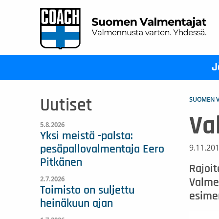
J
SUOMEN V
Uutiset
Va
5.8.2026
Yksi meistä -palsta:
9.11.20
pesäpallovalmentaja Eero
Pitkänen
Rajoi
2.7.2026
Valmen
Toimisto on suljettu
esimer
heinäkuun ajan