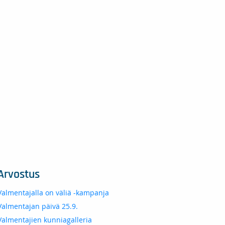
Arvostus
Valmentajalla on väliä -kampanja
Valmentajan päivä 25.9.
Valmentajien kunniagalleria