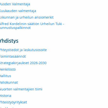
Vuoden Valmentaja
Kuukauden valmentaja
Liikunnan ja urheilun ansiomerkit
Alfred Kordelinin säätiön Urheilun Tuki -
tunnustuspalkinnot
Yhdistys
Yhteystiedot ja laskutusosoite
Toimintasäännöt
Strategiakirjaukset 2026-2030
Henkilöstö
Hallitus
Valiokunnat
Nuorten valmentajien tiimi
Historia
Yhteistyöyritykset