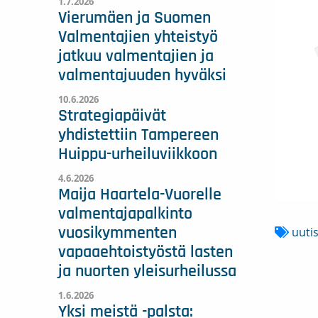
1.7.2026
Vierumäen ja Suomen
Valmentajien yhteistyö
jatkuu valmentajien ja
valmentajuuden hyväksi
10.6.2026
Strategiapäivät
yhdistettiin Tampereen
Huippu-urheiluviikkoon
4.6.2026
Maija Haartela-Vuorelle
valmentajapalkinto
vuosikymmenten
uuti
vapaaehtoistyöstä lasten
ja nuorten yleisurheilussa
1.6.2026
Yksi meistä -palsta: