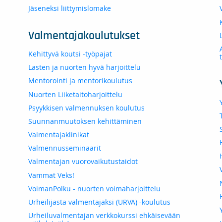
Jäseneksi liittymislomake
Valmentajakoulutukset
Kehittyvä koutsi -työpajat
Lasten ja nuorten hyvä harjoittelu
Mentorointi ja mentorikoulutus
Nuorten Liiketaitoharjoittelu
Psyykkisen valmennuksen koulutus
Suunnanmuutoksen kehittäminen
Valmentajaklinikat
Valmennusseminaarit
Valmentajan vuorovaikutustaidot
Vammat Veks!
VoimanPolku - nuorten voimaharjoittelu
Urheilijasta valmentajaksi (URVA) -koulutus
Urheiluvalmentajan verkkokurssi ehkäisevään