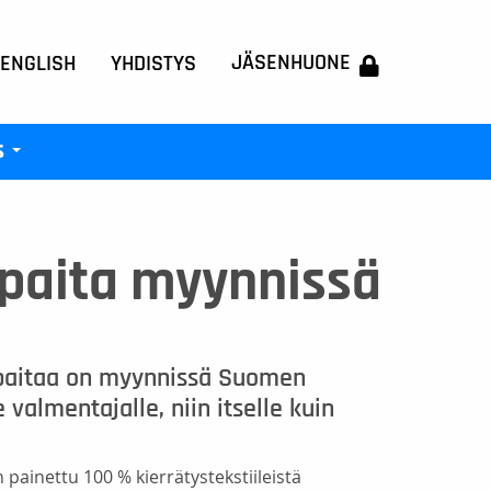
JÄSENHUONE
 ENGLISH
YHDISTYS
s
+
-paita myynnissä
t-paitaa on myynnissä Suomen
valmentajalle, niin itselle kuin
n painettu 100 % kierrätystekstiileistä