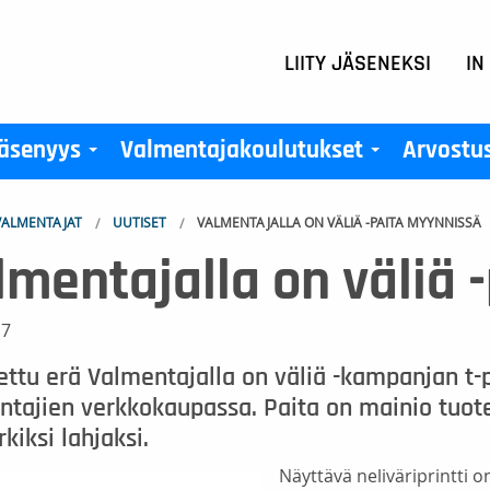
LIITY JÄSENEKSI
IN
äsenyys
Valmentajakoulutukset
Arvostu
+
+
ALMENTAJAT
UUTISET
VALMENTAJALLA ON VÄLIÄ -PAITA MYYNNISSÄ
lmentajalla on väliä 
17
tettu erä Valmentajalla on väliä -kampanjan 
tajien verkkokaupassa. Paita on mainio tuote 
kiksi lahjaksi.
Näyttävä neliväriprintti o