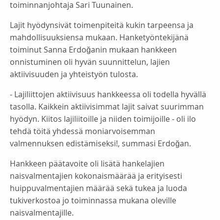
toiminnanjohtaja Sari Tuunainen.
Lajit hyödynsivät toimenpiteitä kukin tarpeensa ja
mahdollisuuksiensa mukaan. Hanketyöntekijänä
toiminut Sanna Erdoğanin mukaan hankkeen
onnistuminen oli hyvän suunnittelun, lajien
aktiivisuuden ja yhteistyön tulosta.
- Lajiliittojen aktiivisuus hankkeessa oli todella hyvällä
tasolla. Kaikkein aktiivisimmat lajit saivat suurimman
hyödyn. Kiitos lajiliitoille ja niiden toimijoille ‒ oli ilo
tehdä töitä yhdessä moniarvoisemman
valmennuksen edistämiseksi!, summasi Erdoğan.
Hankkeen päätavoite oli lisätä hankelajien
naisvalmentajien kokonaismäärää ja erityisesti
huippuvalmentajien määrää sekä tukea ja luoda
tukiverkostoa jo toiminnassa mukana oleville
naisvalmentajille.