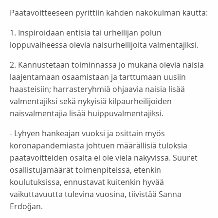
Päätavoitteeseen pyrittiin kahden näkökulman kautta:
1. Inspiroidaan entisiä tai urheilijan polun
loppuvaiheessa olevia naisurheilijoita valmentajiksi.
2. Kannustetaan toiminnassa jo mukana olevia naisia
laajentamaan osaamistaan ja tarttumaan uusiin
haasteisiin; harrasteryhmiä ohjaavia naisia lisää
valmentajiksi sekä nykyisiä kilpaurheilijoiden
naisvalmentajia lisää huippuvalmentajiksi.
- Lyhyen hankeajan vuoksi ja osittain myös
koronapandemiasta johtuen määrällisiä tuloksia
päätavoitteiden osalta ei ole vielä näkyvissä. Suuret
osallistujamäärät toimenpiteissä, etenkin
koulutuksissa, ennustavat kuitenkin hyvää
vaikuttavuutta tulevina vuosina, tiivistää Sanna
Erdoğan.