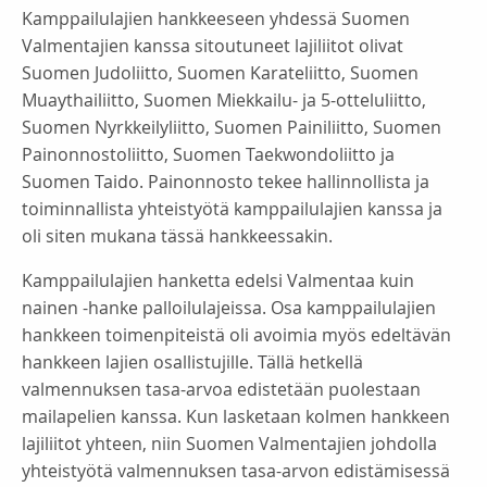
Kamppailulajien hankkeeseen yhdessä Suomen
Valmentajien kanssa sitoutuneet lajiliitot olivat
Suomen Judoliitto, Suomen Karateliitto, Suomen
Muaythailiitto, Suomen Miekkailu- ja 5-otteluliitto,
Suomen Nyrkkeilyliitto, Suomen Painiliitto, Suomen
Painonnostoliitto, Suomen Taekwondoliitto ja
Suomen Taido. Painonnosto tekee hallinnollista ja
toiminnallista yhteistyötä kamppailulajien kanssa ja
oli siten mukana tässä hankkeessakin.
Kamppailulajien hanketta edelsi Valmentaa kuin
nainen -hanke palloilulajeissa. Osa kamppailulajien
hankkeen toimenpiteistä oli avoimia myös edeltävän
hankkeen lajien osallistujille. Tällä hetkellä
valmennuksen tasa-arvoa edistetään puolestaan
mailapelien kanssa. Kun lasketaan kolmen hankkeen
lajiliitot yhteen, niin Suomen Valmentajien johdolla
yhteistyötä valmennuksen tasa-arvon edistämisessä