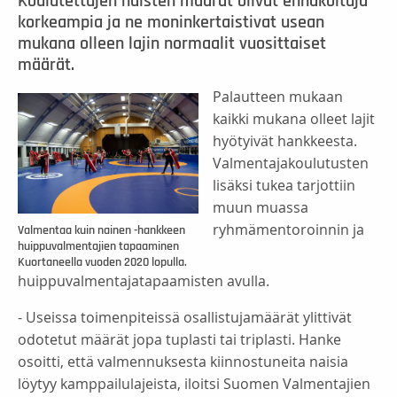
Koulutettujen naisten määrät olivat ennakoituja
korkeampia ja ne moninkertaistivat usean
mukana olleen lajin normaalit vuosittaiset
määrät.
Palautteen mukaan
kaikki mukana olleet lajit
hyötyivät hankkeesta.
Valmentajakoulutusten
lisäksi tukea tarjottiin
muun muassa
ryhmämentoroinnin ja
Valmentaa kuin nainen -hankkeen
huippuvalmentajien tapaaminen
Kuortaneella vuoden 2020 lopulla.
huippuvalmentajatapaamisten avulla.
- Useissa toimenpiteissä osallistujamäärät ylittivät
odotetut määrät jopa tuplasti tai triplasti. Hanke
osoitti, että valmennuksesta kiinnostuneita naisia
löytyy kamppailulajeista, iloitsi Suomen Valmentajien